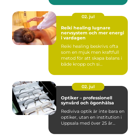
02. jul
Reiki healing lugnare
nervsystem och mer energi
i vardagen
Reiki healing beskrivs ofta
som en mjuk men kraftfull
metod för att skapa balans i
både kropp och si...
02. jul
Optiker – professionell
synvård och ögonhälsa
Rediviva optik är inte bara en
optiker, utan en institution i
Uppsala med över 25 år...