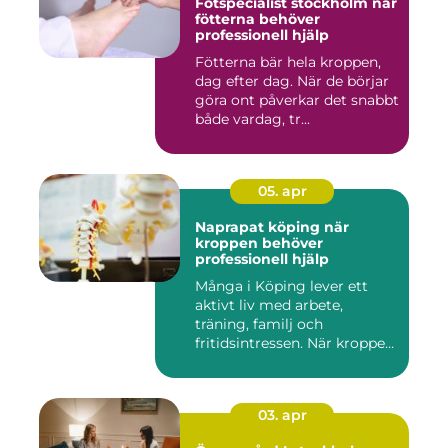
Fotspecialist stockholm när
fötterna behöver
professionell hjälp
Fötterna bär hela kroppen,
dag efter dag. När de börjar
göra ont påverkar det snabbt
både vardag, tr...
05. apr
Naprapat köping när
kroppen behöver
professionell hjälp
Många i Köping lever ett
aktivt liv med arbete,
träning, familj och
fritidsintressen. När kroppen
fu...
03. apr