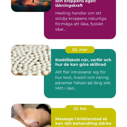
och kroppens egen
läkningskraft
Healing handlar om att
stödja kroppens naturliga
förmåga att läka, fysiskt
s&ar...
02. mar
Kosttillskott när, varför och
hur de kan göra skillnad
Allt fler intresserar sig för
hur kost, livsstil och näring
påverkar hälsan på lång sikt.
Mitt i den...
23. feb
Massage i kristianstad så
kan rätt behandling stärka