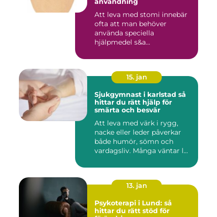
användning
Att leva med stomi innebär
ofta att man behöver
använda speciella
hjälpmedel s&a...
15. jan
Sjukgymnast i karlstad så
hittar du rätt hjälp för
smärta och besvär
Att leva med värk i rygg,
nacke eller leder påverkar
både humör, sömn och
vardagsliv. Många väntar l...
13. jan
Psykoterapi i Lund: så
hittar du rätt stöd för