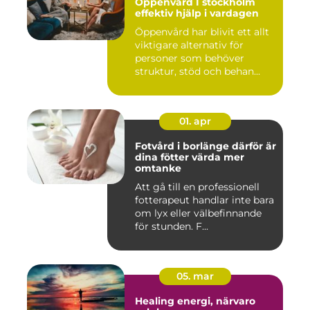
Öppenvård I stockholm
effektiv hjälp i vardagen
Öppenvård har blivit ett allt
viktigare alternativ för
personer som behöver
struktur, stöd och behan...
01. apr
Fotvård i borlänge därför är
dina fötter värda mer
omtanke
Att gå till en professionell
fotterapeut handlar inte bara
om lyx eller välbefinnande
för stunden. F...
05. mar
Healing energi, närvaro