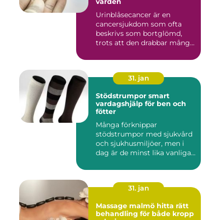
vården
Urinblåsecancer är en
cancersjukdom som ofta
beskrivs som bortglömd,
trots att den drabbar många
män...
31. jan
Stödstrumpor smart
vardagshjälp för ben och
fötter
Många förknippar
stödstrumpor med sjukvård
och sjukhusmiljöer, men i
dag är de minst lika vanliga
på...
31. jan
Massage malmö hitta rätt
behandling för både kropp