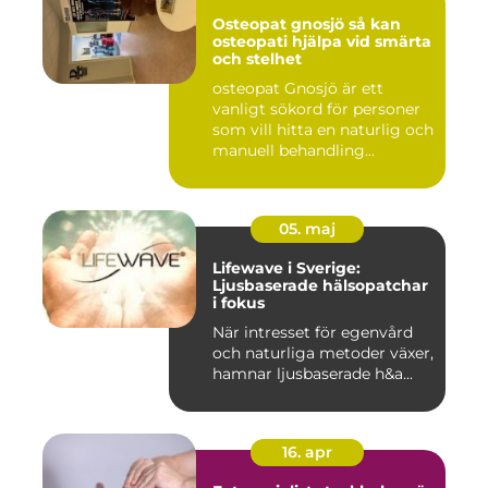
Osteopat gnosjö så kan
osteopati hjälpa vid smärta
och stelhet
osteopat Gnosjö är ett
vanligt sökord för personer
som vill hitta en naturlig och
manuell behandling...
05. maj
Lifewave i Sverige:
Ljusbaserade hälsopatchar
i fokus
När intresset för egenvård
och naturliga metoder växer,
hamnar ljusbaserade h&a...
16. apr