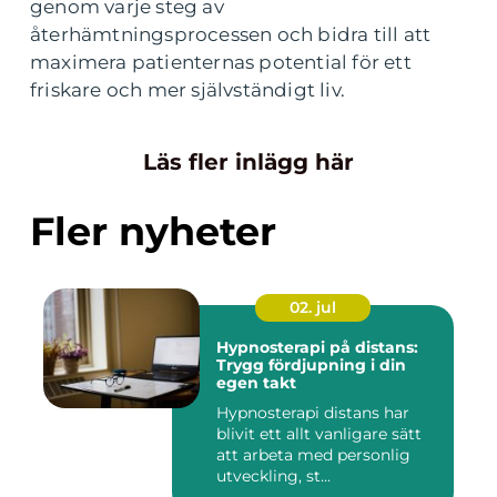
genom varje steg av
återhämtningsprocessen och bidra till att
maximera patienternas potential för ett
friskare och mer självständigt liv.
Läs fler inlägg här
Fler nyheter
02. jul
Hypnosterapi på distans:
Trygg fördjupning i din
egen takt
Hypnosterapi distans har
blivit ett allt vanligare sätt
att arbeta med personlig
utveckling, st...