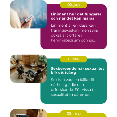
02. jun
Liniment hur det fungerar
och när det kan hjälpa
Liniment är en klassiker i
träningsväskan, men syns
också allt oftare i
hemmabadrum och på
behandlin...
11. maj
Sexberoende när sexualitet
blir ett tvång
Sex kan vara en källa till
närhet, glädje och
utforskande. För vissa tar
sexualiteten däremot
överha...
09. maj