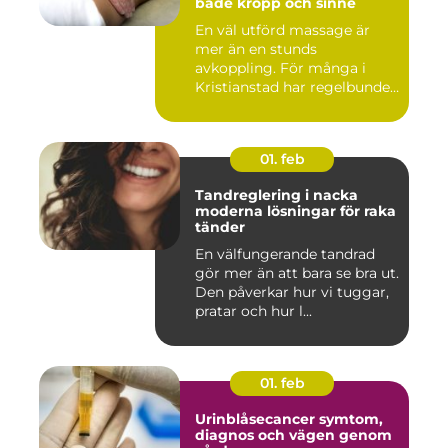
både kropp och sinne
En väl utförd massage är
mer än en stunds
avkoppling. För många i
Kristianstad har regelbunden
massa...
01. feb
Tandreglering i nacka
moderna lösningar för raka
tänder
En välfungerande tandrad
gör mer än att bara se bra ut.
Den påverkar hur vi tuggar,
pratar och hur l...
01. feb
Urinblåsecancer symtom,
diagnos och vägen genom