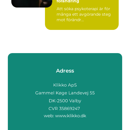
förändring
Att söka psykoterapi är för
många ett avgörande steg
mot förändr...
Adress
web:
www.klikko.dk