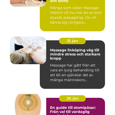
och sinne
Många som söker Massage
Malmö vill ha mer än en kort
stunds avkoppling. De vill
känna sig rörligare,...
31. jan
Massage linköping väg till
mindre stress och starkare
kropp
Massage har gått från att
vara en lyxig behandling till
att bli en självklar del av
många människors...
29. jan
En guide till stomipåsar:
Från val till vardaglig