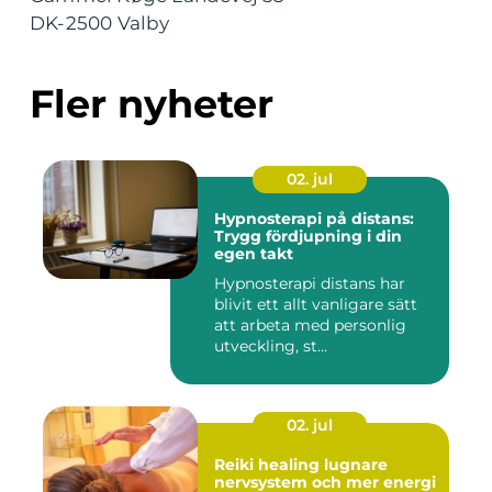
DK-2500 Valby
Fler nyheter
02. jul
Hypnosterapi på distans:
Trygg fördjupning i din
egen takt
Hypnosterapi distans har
blivit ett allt vanligare sätt
att arbeta med personlig
utveckling, st...
02. jul
Reiki healing lugnare
nervsystem och mer energi