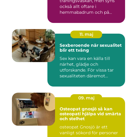
träningsväskan, men syns
också allt oftare i
hemmabadrum och på
behandlin...
11. maj
Sexberoende när sexualitet
blir ett tvång
Sex kan vara en källa till
närhet, glädje och
utforskande. För vissa tar
sexualiteten däremot
överha...
09. maj
Osteopat gnosjö så kan
osteopati hjälpa vid smärta
och stelhet
osteopat Gnosjö är ett
vanligt sökord för personer