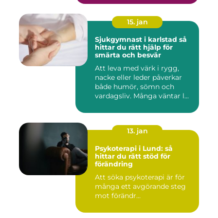
15. jan
Sjukgymnast i karlstad så
hittar du rätt hjälp för
smärta och besvär
Att leva med värk i rygg,
nacke eller leder påverkar
både humör, sömn och
vardagsliv. Många väntar l...
13. jan
Psykoterapi i Lund: så
hittar du rätt stöd för
förändring
Att söka psykoterapi är för
många ett avgörande steg
mot förändr...