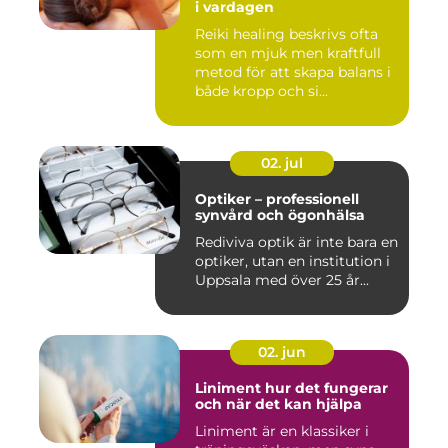
i vardagen
Reiki healing beskrivs ofta
som en mjuk men kraftfull
metod för att skapa balans i
både kropp och si...
02. jul
Optiker – professionell
synvård och ögonhälsa
Rediviva optik är inte bara en
optiker, utan en institution i
Uppsala med över 25 år...
02. jun
Liniment hur det fungerar
och när det kan hjälpa
Liniment är en klassiker i