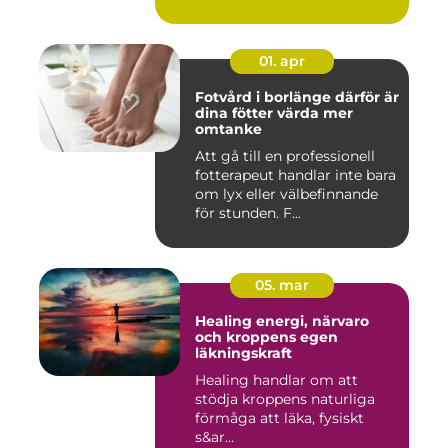
01. apr
Fotvård i borlänge därför är
dina fötter värda mer
omtanke
Att gå till en professionell
fotterapeut handlar inte bara
om lyx eller välbefinnande
för stunden. F...
05. mar
Healing energi, närvaro
och kroppens egen
läkningskraft
Healing handlar om att
stödja kroppens naturliga
förmåga att läka, fysiskt
s&ar...