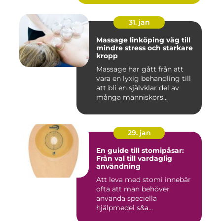
31. jan
Massage linköping väg till
mindre stress och starkare
kropp
Massage har gått från att
vara en lyxig behandling till
att bli en självklar del av
många människors...
29. jan
En guide till stomipåsar:
Från val till vardaglig
användning
Att leva med stomi innebär
ofta att man behöver
använda speciella
hjälpmedel s&a...