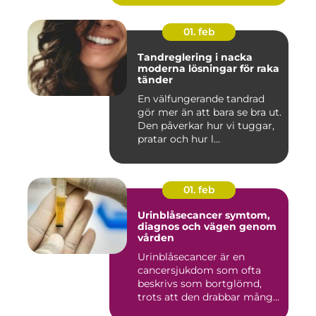
01. feb
Tandreglering i nacka
moderna lösningar för raka
tänder
En välfungerande tandrad
gör mer än att bara se bra ut.
Den påverkar hur vi tuggar,
pratar och hur l...
01. feb
Urinblåsecancer symtom,
diagnos och vägen genom
vården
Urinblåsecancer är en
cancersjukdom som ofta
beskrivs som bortglömd,
trots att den drabbar många
män...