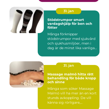
31. jan
Stödstrumpor smart
vardagshjälp för ben och
fötter
Många förknippar
stödstrumpor med sjukvård
och sjukhusmiljöer, men i
dag är de minst lika vanliga
på...
31. jan
Massage malmö hitta rätt
behandling för både kropp
och sinne
Många som söker Massage
Malmö vill ha mer än en kort
stunds avkoppling. De vill
känna sig rörligare,...