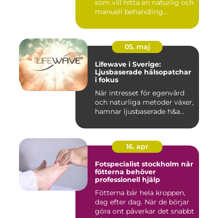
som vill hitta en naturlig och
manuell behandling...
05. maj
Lifewave i Sverige:
Ljusbaserade hälsopatchar
i fokus
När intresset för egenvård
och naturliga metoder växer,
hamnar ljusbaserade h&a...
16. apr
Fotspecialist stockholm när
fötterna behöver
professionell hjälp
Fötterna bär hela kroppen,
dag efter dag. När de börjar
göra ont påverkar det snabbt