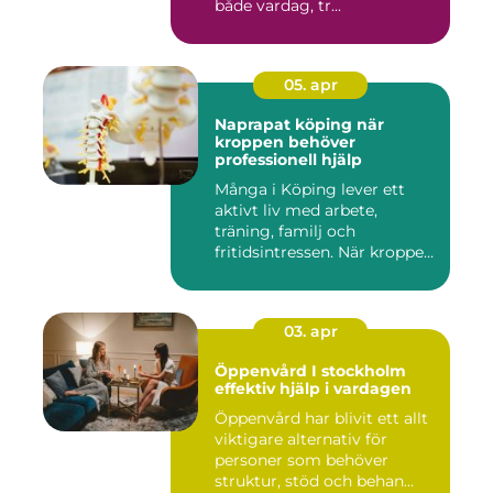
både vardag, tr...
05. apr
Naprapat köping när
kroppen behöver
professionell hjälp
Många i Köping lever ett
aktivt liv med arbete,
träning, familj och
fritidsintressen. När kroppen
fu...
03. apr
Öppenvård I stockholm
effektiv hjälp i vardagen
Öppenvård har blivit ett allt
viktigare alternativ för
personer som behöver
struktur, stöd och behan...