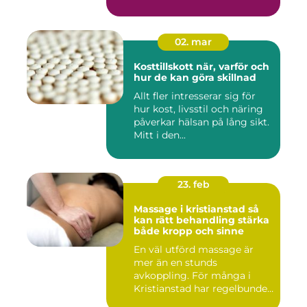
02. mar
Kosttillskott när, varför och
hur de kan göra skillnad
Allt fler intresserar sig för
hur kost, livsstil och näring
påverkar hälsan på lång sikt.
Mitt i den...
23. feb
Massage i kristianstad så
kan rätt behandling stärka
både kropp och sinne
En väl utförd massage är
mer än en stunds
avkoppling. För många i
Kristianstad har regelbunden
massa...