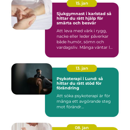
15. jan
Sjukgymnast i karlstad så
hittar du rätt hjälp för
smärta och besvär
Att leva med värk i rygg,
nacke eller leder påverkar
både humör, sömn och
vardagsliv. Många väntar l...
13. jan
Psykoterapi i Lund: så
hittar du rätt stöd för
förändring
Att söka psykoterapi är för
många ett avgörande steg
mot förändr...
08. jan