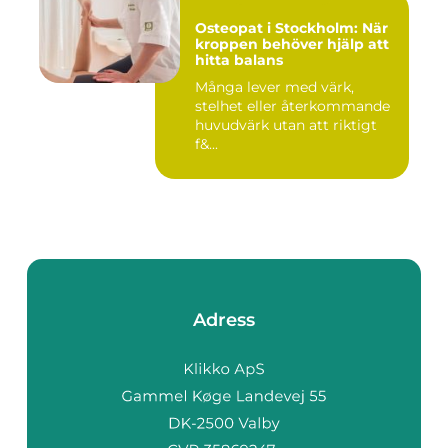
Osteopat i Stockholm: När
kroppen behöver hjälp att
hitta balans
Många lever med värk,
stelhet eller återkommande
huvudvärk utan att riktigt
f&...
Adress