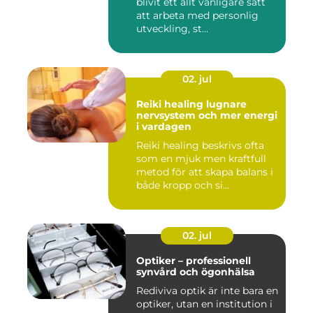
blivit ett allt vanligare sätt
att arbeta med personlig
utveckling, st...
02. jul
Reiki healing lugnare
nervsystem och mer energi
i vardagen
Reiki healing beskrivs ofta
som en mjuk men kraftfull
metod för att skapa balans i
både kropp och si...
02. jul
Optiker – professionell
synvård och ögonhälsa
Rediviva optik är inte bara en
optiker, utan en institution i