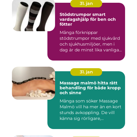
31. jan
Stödstrumpor smart
vardagshjälp för ben och
fötter
Många förknippar
stödstrumpor med sjukvård
och sjukhusmiljöer, men i
dag är de minst lika vanliga
på...
31. jan
Massage malmö hitta rätt
behandling för både kropp
och sinne
Många som söker Massage
Malmö vill ha mer än en kort
stunds avkoppling. De vill
känna sig rörligare,...