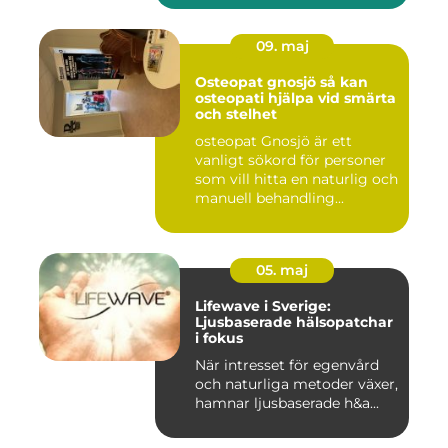
09. maj
Osteopat gnosjö så kan
osteopati hjälpa vid smärta
och stelhet
osteopat Gnosjö är ett
vanligt sökord för personer
som vill hitta en naturlig och
manuell behandling...
05. maj
Lifewave i Sverige:
Ljusbaserade hälsopatchar
i fokus
När intresset för egenvård
och naturliga metoder växer,
hamnar ljusbaserade h&a...