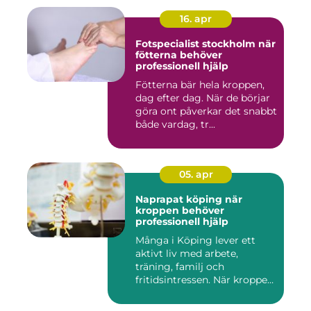
16. apr
Fotspecialist stockholm när
fötterna behöver
professionell hjälp
Fötterna bär hela kroppen,
dag efter dag. När de börjar
göra ont påverkar det snabbt
både vardag, tr...
05. apr
Naprapat köping när
kroppen behöver
professionell hjälp
Många i Köping lever ett
aktivt liv med arbete,
träning, familj och
fritidsintressen. När kroppen
fu...