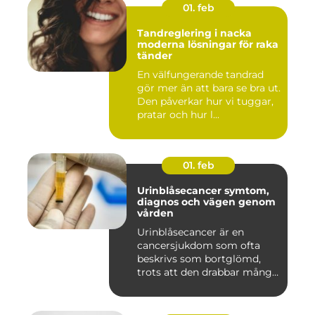
01. feb
Tandreglering i nacka
moderna lösningar för raka
tänder
En välfungerande tandrad
gör mer än att bara se bra ut.
Den påverkar hur vi tuggar,
pratar och hur l...
01. feb
Urinblåsecancer symtom,
diagnos och vägen genom
vården
Urinblåsecancer är en
cancersjukdom som ofta
beskrivs som bortglömd,
trots att den drabbar många
män...