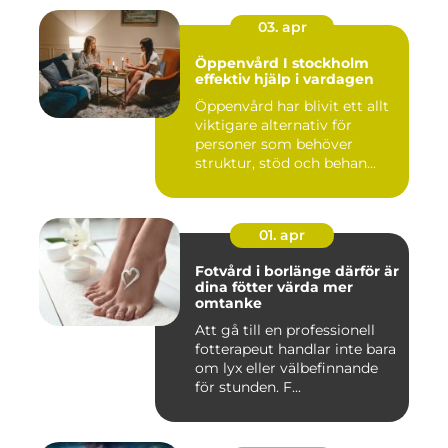
03. apr
Öppenvård I stockholm
effektiv hjälp i vardagen
Öppenvård har blivit ett allt
viktigare alternativ för
personer som behöver
struktur, stöd och behan...
01. apr
Fotvård i borlänge därför är
dina fötter värda mer
omtanke
Att gå till en professionell
fotterapeut handlar inte bara
om lyx eller välbefinnande
för stunden. F...