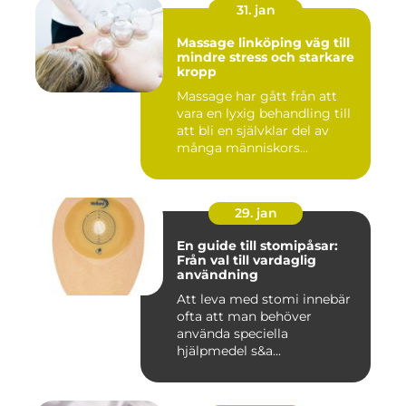
31. jan
Massage linköping väg till
mindre stress och starkare
kropp
Massage har gått från att
vara en lyxig behandling till
att bli en självklar del av
många människors...
29. jan
En guide till stomipåsar:
Från val till vardaglig
användning
Att leva med stomi innebär
ofta att man behöver
använda speciella
hjälpmedel s&a...