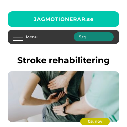
JAGMOTIONERAR.
se
Menu
stroke rehabilitering
05. nov