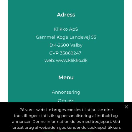
Adress
web:
www.klikko.dk
Menu
Annonsering
Om oss
Cookies
På vores website bruges cookies til at huske dine
indstillinger, statistik og personalisering af indhold og
Kontakta oss
annoncer. Denne information deles med tredjepart. Ved
Sitemap
fortsat brug af websiden godkender du cookiepolitikken.