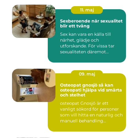
11. maj
Sexberoende när sexualitet
blir ett tvång
Sex kan vara en källa till
närhet, glädje och
utforskande. För vissa tar
sexualiteten däremot
överha...
09. maj
Osteopat gnosjö så kan
osteopati hjälpa vid smärta
och stelhet
osteopat Gnosjö är ett
vanligt sökord för personer
som vill hitta en naturlig och
manuell behandling...