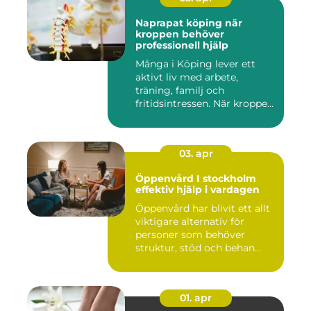
Naprapat köping när
kroppen behöver
professionell hjälp
Många i Köping lever ett
aktivt liv med arbete,
träning, familj och
fritidsintressen. När kroppen
fu...
03. apr
Öppenvård I stockholm
effektiv hjälp i vardagen
Öppenvård har blivit ett allt
viktigare alternativ för
personer som behöver
struktur, stöd och behan...
01. apr