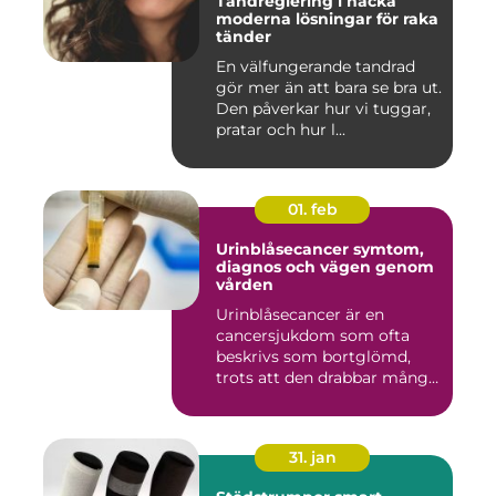
Tandreglering i nacka
moderna lösningar för raka
tänder
En välfungerande tandrad
gör mer än att bara se bra ut.
Den påverkar hur vi tuggar,
pratar och hur l...
01. feb
Urinblåsecancer symtom,
diagnos och vägen genom
vården
Urinblåsecancer är en
cancersjukdom som ofta
beskrivs som bortglömd,
trots att den drabbar många
män...
31. jan