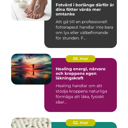
Fotvård i borlänge därför är
dina fötter värda mer
omtanke
Att gå till en professionell
fotterapeut handlar inte bara
om lyx eller välbefinnande
för stunden. F...
05. mar
Healing energi, närvaro
och kroppens egen
läkningskraft
Healing handlar om att
stödja kroppens naturliga
förmåga att läka, fysiskt
s&ar...
02. mar