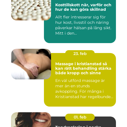
Kosttillskott när, varför och
hur de kan göra skillnad
Allt fler intresserar sig för
hur kost, livsstil och näring
påverkar hälsan på lång sikt.
Mitt i den...
23. feb
Massage i kristianstad så
kan rätt behandling stärka
både kropp och sinne
En väl utförd massage är
mer än en stunds
avkoppling. För många i
Kristianstad har regelbunden
massa...
01. feb