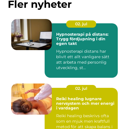
Fler nyheter
02. jul
Hypnosterapi på distans:
Trygg fördjupning i din
egen takt
Hypnosterapi distans har
blivit ett allt vanligare sätt
att arbeta med personlig
utveckling, st...
02. jul
Reiki healing lugnare
nervsystem och mer energi
i vardagen
Reiki healing beskrivs ofta
som en mjuk men kraftfull
metod för att skapa balans i