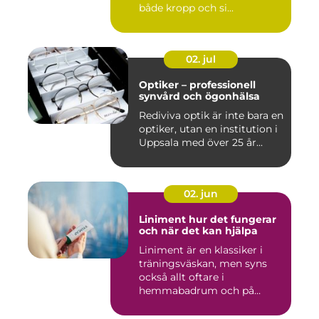
både kropp och si...
02. jul
Optiker – professionell
synvård och ögonhälsa
Rediviva optik är inte bara en
optiker, utan en institution i
Uppsala med över 25 år...
02. jun
Liniment hur det fungerar
och när det kan hjälpa
Liniment är en klassiker i
träningsväskan, men syns
också allt oftare i
hemmabadrum och på
behandlin...