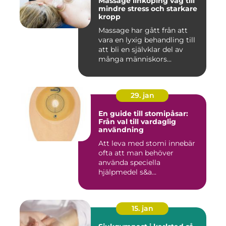
Massage linköping väg till
mindre stress och starkare
kropp
Massage har gått från att
vara en lyxig behandling till
att bli en självklar del av
många människors...
29. jan
En guide till stomipåsar:
Från val till vardaglig
användning
Att leva med stomi innebär
ofta att man behöver
använda speciella
hjälpmedel s&a...
15. jan