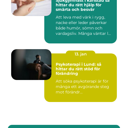
Sjukgymnast i karlstad så
hittar du rätt hjälp för
smärta och besvär
Att leva med värk i rygg,
nacke eller leder påverkar
både humör, sömn och
vardagsliv. Många väntar l...
13. jan
Psykoterapi i Lund: så
hittar du rätt stöd för
förändring
Att söka psykoterapi är för
många ett avgörande steg
mot förändr...