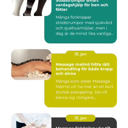
Stödstrumpor smart
vardagshjälp för ben och
fötter
Många förknippar
stödstrumpor med sjukvård
och sjukhusmiljöer, men i
dag är de minst lika vanliga
på...
31. jan
Massage malmö hitta rätt
behandling för både kropp
och sinne
Många som söker Massage
Malmö vill ha mer än en kort
stunds avkoppling. De vill
känna sig rörligare,...
31. jan