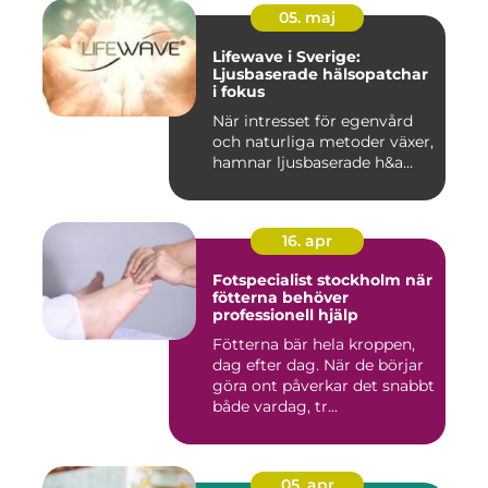
05. maj
Lifewave i Sverige:
Ljusbaserade hälsopatchar
i fokus
När intresset för egenvård
och naturliga metoder växer,
hamnar ljusbaserade h&a...
16. apr
Fotspecialist stockholm när
fötterna behöver
professionell hjälp
Fötterna bär hela kroppen,
dag efter dag. När de börjar
göra ont påverkar det snabbt
både vardag, tr...
05. apr