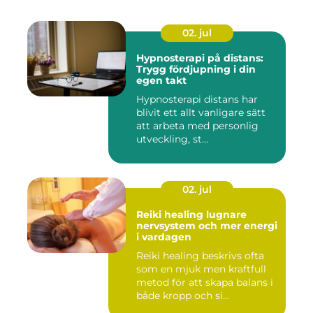
02. jul
Hypnosterapi på distans:
Trygg fördjupning i din
egen takt
Hypnosterapi distans har
blivit ett allt vanligare sätt
att arbeta med personlig
utveckling, st...
02. jul
Reiki healing lugnare
nervsystem och mer energi
i vardagen
Reiki healing beskrivs ofta
som en mjuk men kraftfull
metod för att skapa balans i
både kropp och si...