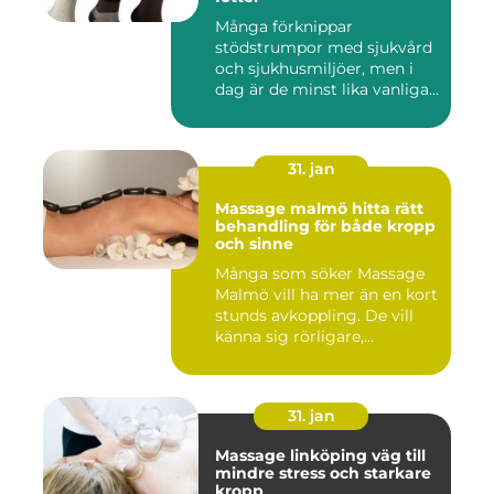
Många förknippar
stödstrumpor med sjukvård
och sjukhusmiljöer, men i
dag är de minst lika vanliga
på...
31. jan
Massage malmö hitta rätt
behandling för både kropp
och sinne
Många som söker Massage
Malmö vill ha mer än en kort
stunds avkoppling. De vill
känna sig rörligare,...
31. jan
Massage linköping väg till
mindre stress och starkare
kropp