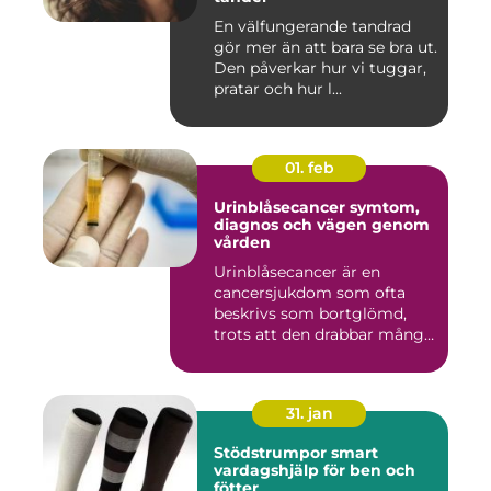
En välfungerande tandrad
gör mer än att bara se bra ut.
Den påverkar hur vi tuggar,
pratar och hur l...
01. feb
Urinblåsecancer symtom,
diagnos och vägen genom
vården
Urinblåsecancer är en
cancersjukdom som ofta
beskrivs som bortglömd,
trots att den drabbar många
män...
31. jan
Stödstrumpor smart
vardagshjälp för ben och
fötter