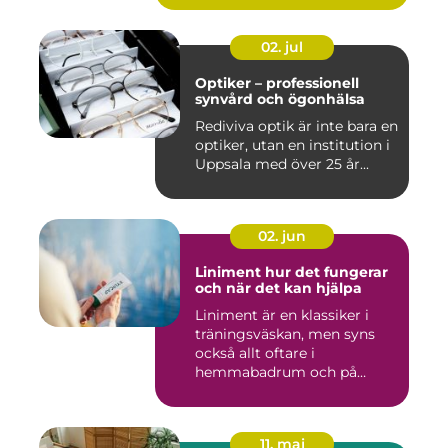
02. jul
Optiker – professionell
synvård och ögonhälsa
Rediviva optik är inte bara en
optiker, utan en institution i
Uppsala med över 25 år...
02. jun
Liniment hur det fungerar
och när det kan hjälpa
Liniment är en klassiker i
träningsväskan, men syns
också allt oftare i
hemmabadrum och på
behandlin...
11. maj