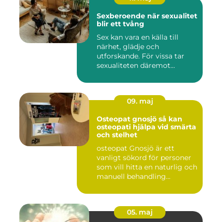
Sexberoende när sexualitet
blir ett tvång
Sex kan vara en källa till
närhet, glädje och
utforskande. För vissa tar
sexualiteten däremot
överha...
09. maj
Osteopat gnosjö så kan
osteopati hjälpa vid smärta
och stelhet
osteopat Gnosjö är ett
vanligt sökord för personer
som vill hitta en naturlig och
manuell behandling...
05. maj