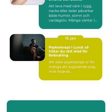
Att leva med värk i rygg,
nacke eller leder påverkar
både humör, sömn och
vardagsliv. Många väntar l...
13. jan
Psykoterapi i Lund: så
hittar du rätt stöd för
förändring
Att söka psykoterapi är för
många ett avgörande steg
mot förändr...