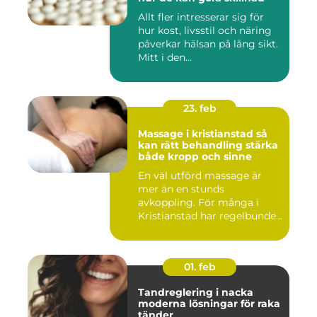
Allt fler intresserar sig för
hur kost, livsstil och näring
påverkar hälsan på lång sikt.
Mitt i den...
23. feb
Massage i kristianstad så
kan rätt behandling stärka
både kropp och sinne
En väl utförd massage är
mer än en stunds
avkoppling. För många i
Kristianstad har regelbunden
massa...
01. feb
Tandreglering i nacka
moderna lösningar för raka
tänder