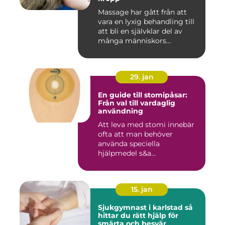
Massage har gått från att
vara en lyxig behandling till
att bli en självklar del av
många människors...
29. jan
En guide till stomipåsar:
Från val till vardaglig
användning
Att leva med stomi innebär
ofta att man behöver
använda speciella
hjälpmedel s&a...
15. jan
Sjukgymnast i karlstad så
hittar du rätt hjälp för
smärta och besvär