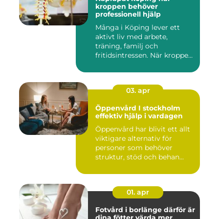
kroppen behöver
professionell hjälp
Många i Köping lever ett
aktivt liv med arbete,
träning, familj och
fritidsintressen. När kroppen
fu...
03. apr
Öppenvård I stockholm
effektiv hjälp i vardagen
Öppenvård har blivit ett allt
viktigare alternativ för
personer som behöver
struktur, stöd och behan...
01. apr
Fotvård i borlänge därför är
dina fötter värda mer