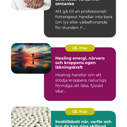
omtanke
Att gå till en professionell
fotterapeut handlar inte bara
om lyx eller välbefinnande
för stunden. F...
05. mar
Healing energi, närvaro
och kroppens egen
läkningskraft
Healing handlar om att
stödja kroppens naturliga
förmåga att läka, fysiskt
s&ar...
02. mar
Kosttillskott när, varför och
hur de kan göra skillnad