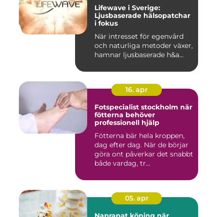
Lifewave i Sverige:
Ljusbaserade hälsopatchar
i fokus
När intresset för egenvård
och naturliga metoder växer,
hamnar ljusbaserade h&a...
16. apr
Fotspecialist stockholm när
fötterna behöver
professionell hjälp
Fötterna bär hela kroppen,
dag efter dag. När de börjar
göra ont påverkar det snabbt
både vardag, tr...
05. apr
Naprapat köping när