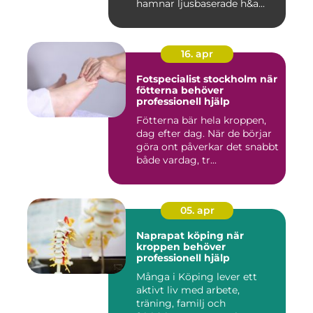
hamnar ljusbaserade h&a...
16. apr
Fotspecialist stockholm när
fötterna behöver
professionell hjälp
Fötterna bär hela kroppen,
dag efter dag. När de börjar
göra ont påverkar det snabbt
både vardag, tr...
05. apr
Naprapat köping när
kroppen behöver
professionell hjälp
Många i Köping lever ett
aktivt liv med arbete,
träning, familj och