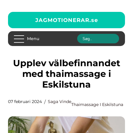
JAGMOTIONERAR.
se
Menu
Upplev välbefinnandet
med thaimassage i
Eskilstuna
07 februari 2024
Saga Vinde
Thaimassage I Eskilstuna