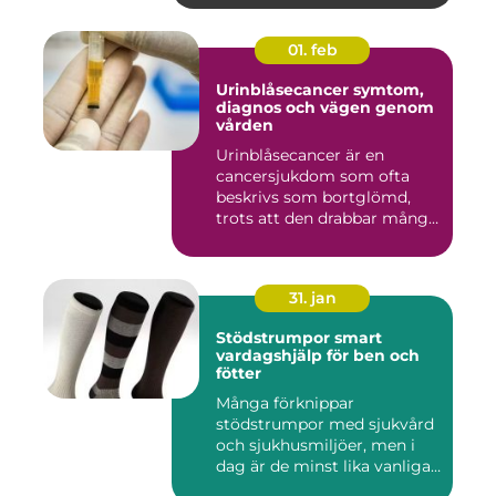
01. feb
Urinblåsecancer symtom,
diagnos och vägen genom
vården
Urinblåsecancer är en
cancersjukdom som ofta
beskrivs som bortglömd,
trots att den drabbar många
män...
31. jan
Stödstrumpor smart
vardagshjälp för ben och
fötter
Många förknippar
stödstrumpor med sjukvård
och sjukhusmiljöer, men i
dag är de minst lika vanliga
på...