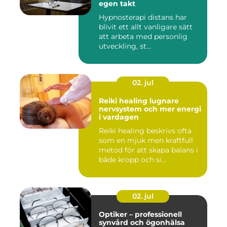
egen takt
Hypnosterapi distans har
blivit ett allt vanligare sätt
att arbeta med personlig
utveckling, st...
02. jul
Reiki healing lugnare
nervsystem och mer energi
i vardagen
Reiki healing beskrivs ofta
som en mjuk men kraftfull
metod för att skapa balans i
både kropp och si...
02. jul
Optiker – professionell
synvård och ögonhälsa