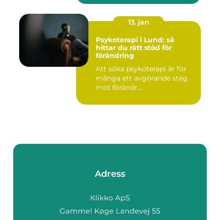
13. jan
Psykoterapi i Lund: så
hittar du rätt stöd för
förändring
Att söka psykoterapi är för
många ett avgörande steg
mot förändr...
Adress