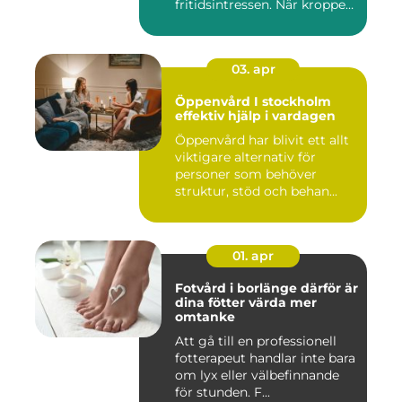
fritidsintressen. När kroppen
fu...
03. apr
Öppenvård I stockholm
effektiv hjälp i vardagen
Öppenvård har blivit ett allt
viktigare alternativ för
personer som behöver
struktur, stöd och behan...
01. apr
Fotvård i borlänge därför är
dina fötter värda mer
omtanke
Att gå till en professionell
fotterapeut handlar inte bara
om lyx eller välbefinnande
för stunden. F...