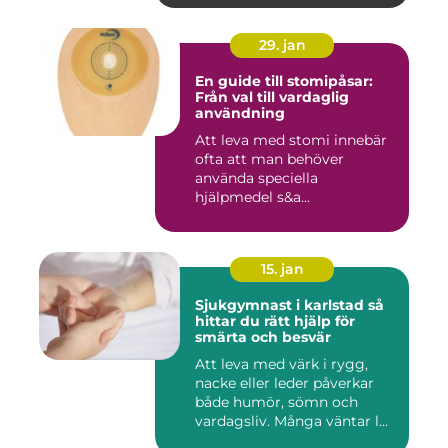
29. jan
En guide till stomipåsar:
Från val till vardaglig
användning
Att leva med stomi innebär
ofta att man behöver
använda speciella
hjälpmedel s&a...
15. jan
Sjukgymnast i karlstad så
hittar du rätt hjälp för
smärta och besvär
Att leva med värk i rygg,
nacke eller leder påverkar
både humör, sömn och
vardagsliv. Många väntar l...