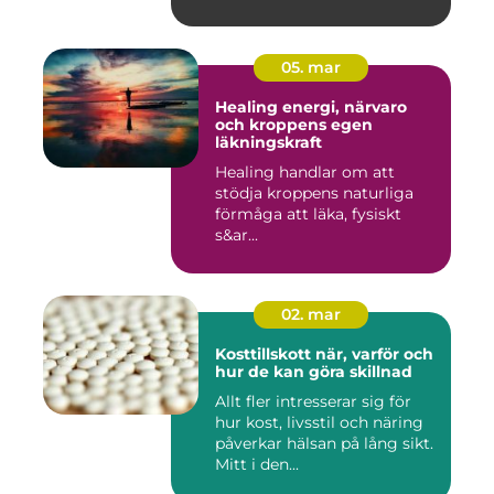
05. mar
Healing energi, närvaro
och kroppens egen
läkningskraft
Healing handlar om att
stödja kroppens naturliga
förmåga att läka, fysiskt
s&ar...
02. mar
Kosttillskott när, varför och
hur de kan göra skillnad
Allt fler intresserar sig för
hur kost, livsstil och näring
påverkar hälsan på lång sikt.
Mitt i den...