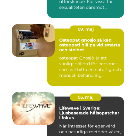
utforskande. För vissa tar
sexualiteten däremot
överha...
09. maj
Osteopat gnosjö så kan
osteopati hjälpa vid smärta
och stelhet
osteopat Gnosjö är ett
vanligt sökord för personer
som vill hitta en naturlig och
manuell behandling...
05. maj
Lifewave i Sverige:
Ljusbaserade hälsopatchar
i fokus
När intresset för egenvård
och naturliga metoder växer,