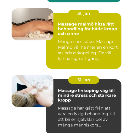
31. jan
Massage malmö hitta rätt
behandling för både kropp
och sinne
Många som söker Massage
Malmö vill ha mer än en kort
stunds avkoppling. De vill
känna sig rörligare,...
31. jan
Massage linköping väg till
mindre stress och starkare
kropp
Massage har gått från att
vara en lyxig behandling till
att bli en självklar del av
många människors...