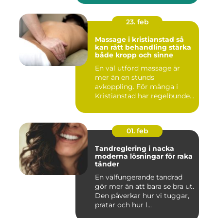
23. feb
Massage i kristianstad så
kan rätt behandling stärka
både kropp och sinne
En väl utförd massage är
mer än en stunds
avkoppling. För många i
Kristianstad har regelbunden
massa...
01. feb
Tandreglering i nacka
moderna lösningar för raka
tänder
En välfungerande tandrad
gör mer än att bara se bra ut.
Den påverkar hur vi tuggar,
pratar och hur l...