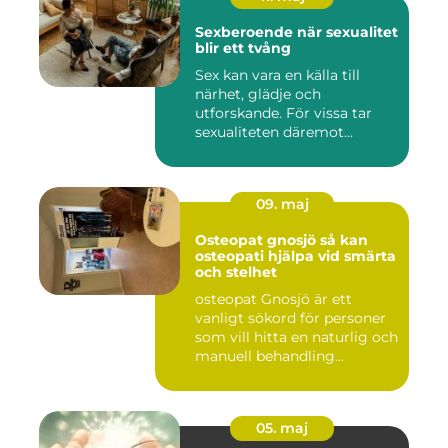
Sexberoende när sexualitet
blir ett tvång
Sex kan vara en källa till
närhet, glädje och
utforskande. För vissa tar
sexualiteten däremot
överha...
09. maj
Osteopat gnosjö så kan
osteopati hjälpa vid smärta
och stelhet
osteopat Gnosjö är ett
vanligt sökord för personer
som vill hitta en naturlig och
manuell behandling...
05. maj