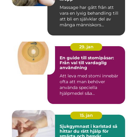
Massage har gått från att
vara en lyxig behandling till
att bli en självklar del av
många människors...
29. jan
En guide till stomipåsar:
Från val till vardaglig
användning
Att leva med stomi innebär
ofta att man behöver
använda speciella
hjälpmedel s&a...
15. jan
Sjukgymnast i karlstad så
hittar du rätt hjälp för
smärta och besvär