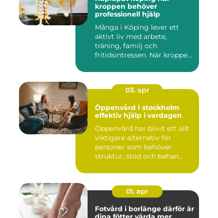
kroppen behöver
professionell hjälp
Många i Köping lever ett
aktivt liv med arbete,
träning, familj och
fritidsintressen. När kroppen
fu...
03. apr
Öppenvård I stockholm
effektiv hjälp i vardagen
Öppenvård har blivit ett allt
viktigare alternativ för
personer som behöver
struktur, stöd och behan...
01. apr
Fotvård i borlänge därför är
dina fötter värda mer