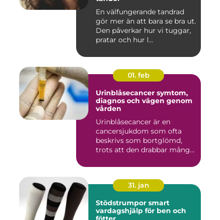
En välfungerande tandrad
gör mer än att bara se bra ut.
Den påverkar hur vi tuggar,
pratar och hur l...
01. feb
Urinblåsecancer symtom,
diagnos och vägen genom
vården
Urinblåsecancer är en
cancersjukdom som ofta
beskrivs som bortglömd,
trots att den drabbar många
män...
31. jan
Stödstrumpor smart
vardagshjälp för ben och
fötter