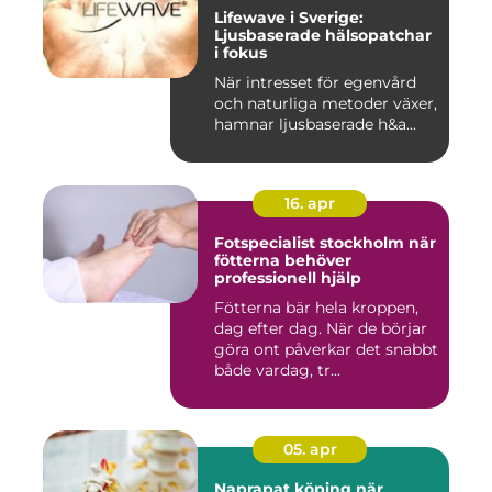
Lifewave i Sverige:
Ljusbaserade hälsopatchar
i fokus
När intresset för egenvård
och naturliga metoder växer,
hamnar ljusbaserade h&a...
16. apr
Fotspecialist stockholm när
fötterna behöver
professionell hjälp
Fötterna bär hela kroppen,
dag efter dag. När de börjar
göra ont påverkar det snabbt
både vardag, tr...
05. apr
Naprapat köping när