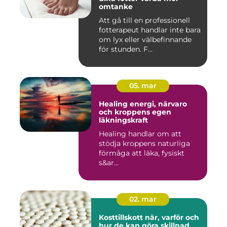
omtanke
Att gå till en professionell
fotterapeut handlar inte bara
om lyx eller välbefinnande
för stunden. F...
05. mar
Healing energi, närvaro
och kroppens egen
läkningskraft
Healing handlar om att
stödja kroppens naturliga
förmåga att läka, fysiskt
s&ar...
02. mar
Kosttillskott när, varför och
hur de kan göra skillnad