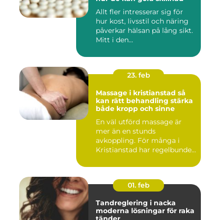
Allt fler intresserar sig för
hur kost, livsstil och näring
påverkar hälsan på lång sikt.
Mitt i den...
23. feb
Massage i kristianstad så
kan rätt behandling stärka
både kropp och sinne
En väl utförd massage är
mer än en stunds
avkoppling. För många i
Kristianstad har regelbunden
massa...
01. feb
Tandreglering i nacka
moderna lösningar för raka
tänder