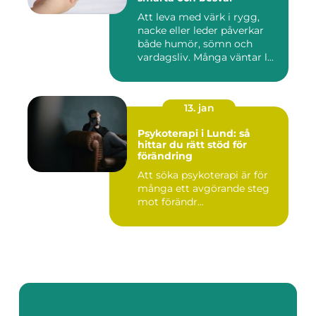
Att leva med värk i rygg,
nacke eller leder påverkar
både humör, sömn och
vardagsliv. Många väntar l...
13. jan
Psykoterapi i Lund: så
hittar du rätt stöd för
förändring
Att söka psykoterapi är för
många ett avgörande steg
mot förändr...