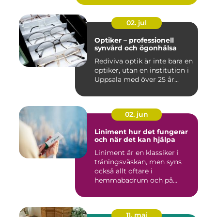
02. jul
Optiker – professionell
synvård och ögonhälsa
Rediviva optik är inte bara en
optiker, utan en institution i
Uppsala med över 25 år...
02. jun
Liniment hur det fungerar
och när det kan hjälpa
Liniment är en klassiker i
träningsväskan, men syns
också allt oftare i
hemmabadrum och på
behandlin...
11. maj