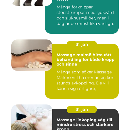
Många förknippar
stödstrumpor med sjukvård
och sjukhusmiljöer, men i
dag är de minst lika vanliga
på...
31. jan
Massage malmö hitta rätt
behandling för både kropp
och sinne
Många som söker Massage
Malmö vill ha mer än en kort
stunds avkoppling. De vill
känna sig rörligare,...
31. jan
Massage linköping väg till
mindre stress och starkare
kropp