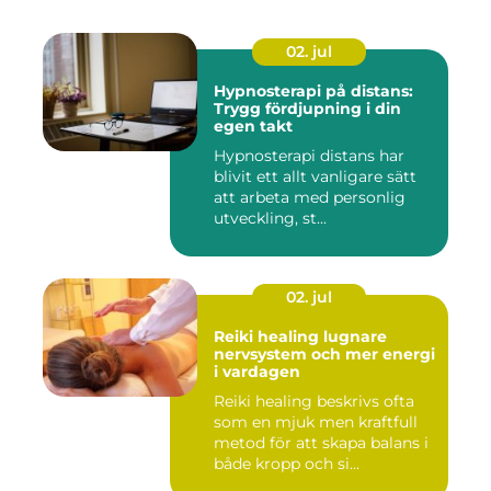
02. jul
Hypnosterapi på distans:
Trygg fördjupning i din
egen takt
Hypnosterapi distans har
blivit ett allt vanligare sätt
att arbeta med personlig
utveckling, st...
02. jul
Reiki healing lugnare
nervsystem och mer energi
i vardagen
Reiki healing beskrivs ofta
som en mjuk men kraftfull
metod för att skapa balans i
både kropp och si...