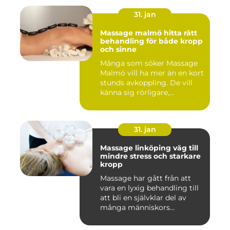
31. jan
Massage malmö hitta rätt
behandling för både kropp
och sinne
Många som söker Massage
Malmö vill ha mer än en kort
stunds avkoppling. De vill
känna sig rörligare,...
31. jan
Massage linköping väg till
mindre stress och starkare
kropp
Massage har gått från att
vara en lyxig behandling till
att bli en självklar del av
många människors...