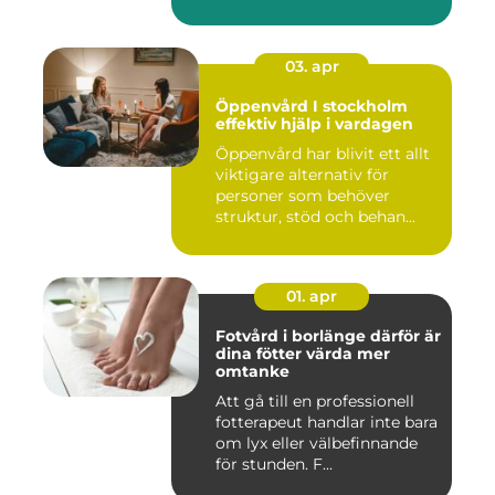
fu...
03. apr
Öppenvård I stockholm
effektiv hjälp i vardagen
Öppenvård har blivit ett allt
viktigare alternativ för
personer som behöver
struktur, stöd och behan...
01. apr
Fotvård i borlänge därför är
dina fötter värda mer
omtanke
Att gå till en professionell
fotterapeut handlar inte bara
om lyx eller välbefinnande
för stunden. F...