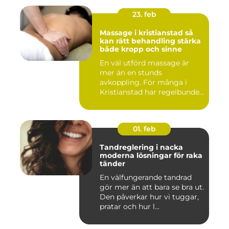
23. feb
Massage i kristianstad så
kan rätt behandling stärka
både kropp och sinne
En väl utförd massage är
mer än en stunds
avkoppling. För många i
Kristianstad har regelbunden
massa...
01. feb
Tandreglering i nacka
moderna lösningar för raka
tänder
En välfungerande tandrad
gör mer än att bara se bra ut.
Den påverkar hur vi tuggar,
pratar och hur l...