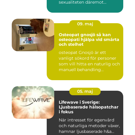
sexualiteten däremot
överha...
09. maj
Osteopat gnosjö så kan
osteopati hjälpa vid smärta
och stelhet
osteopat Gnosjö är ett
vanligt sökord för personer
som vill hitta en naturlig och
manuell behandling...
05. maj
Lifewave i Sverige:
Ljusbaserade hälsopatchar
i fokus
När intresset för egenvård
och naturliga metoder växer,
hamnar ljusbaserade h&a...