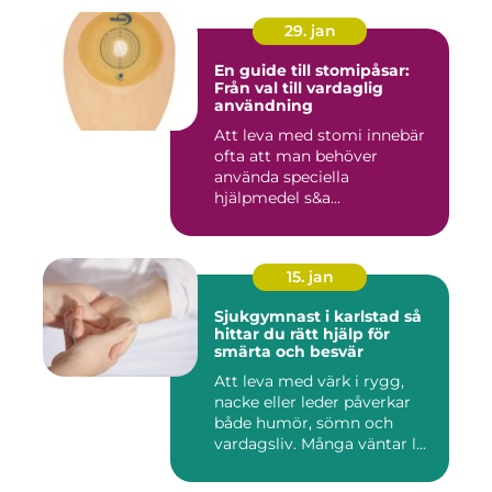
29. jan
En guide till stomipåsar:
Från val till vardaglig
användning
Att leva med stomi innebär
ofta att man behöver
använda speciella
hjälpmedel s&a...
15. jan
Sjukgymnast i karlstad så
hittar du rätt hjälp för
smärta och besvär
Att leva med värk i rygg,
nacke eller leder påverkar
både humör, sömn och
vardagsliv. Många väntar l...