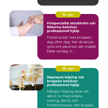
16. apr
Fotspecialist stockholm när
fötterna behöver
professionell hjälp
Fötterna bär hela kroppen,
dag efter dag. När de börjar
göra ont påverkar det snabbt
både vardag, tr...
05. apr
Naprapat köping när
kroppen behöver
professionell hjälp
Många i Köping lever ett
aktivt liv med arbete,
träning, familj och
fritidsintressen. När kroppen