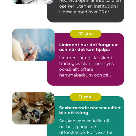
Rediviva optik är inte bara en
optiker, utan en institution i
Uppsala med över 25 år...
02. jun
Liniment hur det fungerar
och när det kan hjälpa
Liniment är en klassiker i
träningsväskan, men syns
också allt oftare i
hemmabadrum och på
behandlin...
11. maj
Sexberoende när sexualitet
blir ett tvång
Sex kan vara en källa till
närhet, glädje och
utforskande. För vissa tar