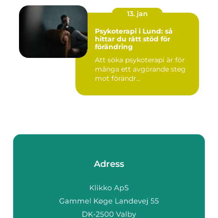
13. jan
Psykoterapi i Lund: så
hittar du rätt stöd för
förändring
Att söka psykoterapi är för
många ett avgörande steg
mot förändr...
Adress