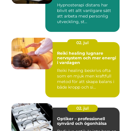
Hypnosterapi distans har
blivit ett allt vanligare sätt
att arbeta med personlig
utveckling, st...
02. jul
Reiki healing lugnare
nervsystem och mer energi
i vardagen
Reiki healing beskrivs ofta
som en mjuk men kraftfull
metod för att skapa balans i
både kropp och si...
02. jul
Optiker – professionell
synvård och ögonhälsa