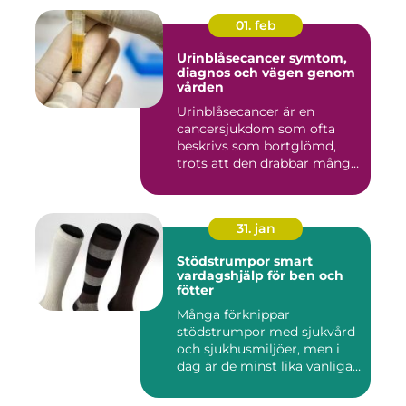
01. feb
Urinblåsecancer symtom,
diagnos och vägen genom
vården
Urinblåsecancer är en
cancersjukdom som ofta
beskrivs som bortglömd,
trots att den drabbar många
män...
31. jan
Stödstrumpor smart
vardagshjälp för ben och
fötter
Många förknippar
stödstrumpor med sjukvård
och sjukhusmiljöer, men i
dag är de minst lika vanliga
på...