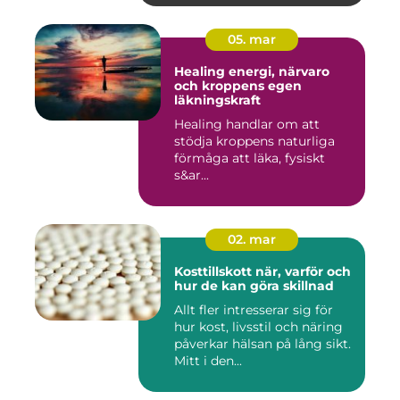
05. mar
Healing energi, närvaro
och kroppens egen
läkningskraft
Healing handlar om att
stödja kroppens naturliga
förmåga att läka, fysiskt
s&ar...
02. mar
Kosttillskott när, varför och
hur de kan göra skillnad
Allt fler intresserar sig för
hur kost, livsstil och näring
påverkar hälsan på lång sikt.
Mitt i den...