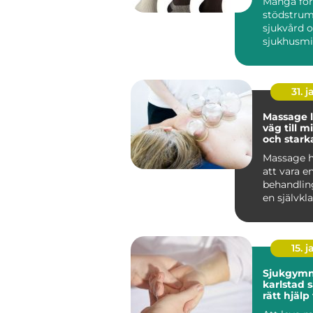
Många för
stödstru
sjukvård 
sjukhusmil
dag är de 
vanliga på.
31. j
Massage 
väg till m
och stark
Massage h
att vara en
behandling 
en självkla
många män
15. j
Sjukgymn
karlstad så hittar du
rätt hjälp
och besvä