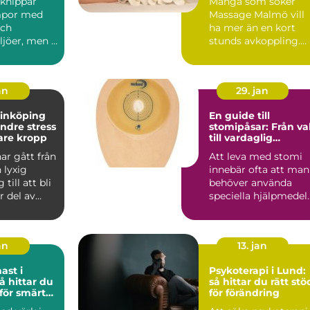
knippar
Många som söker
mpor med
Massage Malmö vill
och
ha mer än en kort
jöer, men i
stunds avkoppling.
minst lika
De vill känna sig
..
rörligare,...
an
29. jan
linköping
En guide till
indre stress
stomipåsar: Från va
are kropp
till vardaglig
användning
ar gått från
Att leva med stomi
 lyxig
innebär ofta att man
till att bli
behöver använda
r del av
speciella hjälpmedel
niskors...
s&a...
an
13. jan
ast i
Psykoterapi i Lund:
så hittar du rätt stö
 för smärta
för förändring
r