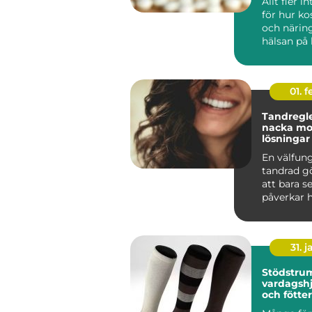
Allt fler i
för hur kos
och närin
hälsan på 
Mitt i den..
01. 
Tandregle
nacka moderna
lösningar 
tänder
En välfun
tandrad g
att bara s
påverkar h
tuggar, pr
hur l...
31. j
Stödstrumpor
vardagshj
och fötter