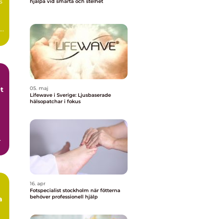
s
hjälpa vid smärta och stelhet
t
05. maj
Lifewave i Sverige: Ljusbaserade
hälsopatchar i fokus
 i
16. apr
Fotspecialist stockholm när fötterna
behöver professionell hjälp
a