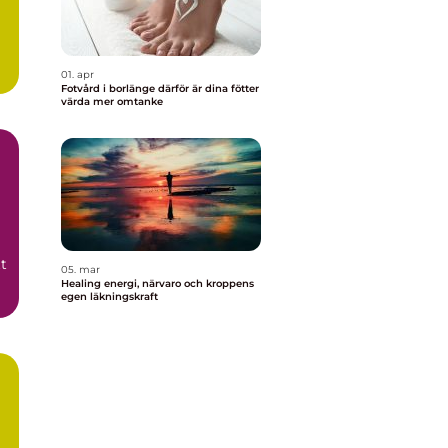
01. apr
Fotvård i borlänge därför är dina fötter
värda mer omtanke
t
05. mar
Healing energi, närvaro och kroppens
egen läkningskraft