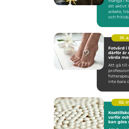
Många i K
ett aktivt
arbete, trä
och fritid
När kroppe
01. 
Fotvård i
därför är 
värda me
Att gå till
profession
fotterapeu
inte bara 
välbefinna
stunden. F.
02. 
Kosttillskott 
varför oc
kan göra 