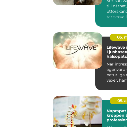
Sex kan va
till närhet
utforskand
tar sexual
däremot öv
05. 
Lifewave i
Ljusbase
hälsopatc
När intres
egenvård 
naturliga
växer, ha
ljusbasera
05. 
Naprapat k
kroppen 
profession