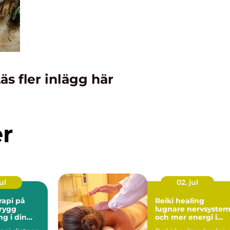
äs fler inlägg här
er
ul
02. jul
rapi på
Reiki healing
Trygg
lugnare nervsyste
ng i din
och mer energi i
vardagen