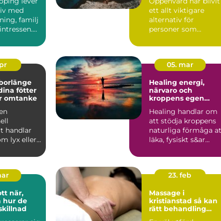
öping lever
Öppenvård har blivit
 liv med
ett allt viktigare
ning, familj
alternativ för
sintressen.
personer som
n fu...
behöver struktur,
stöd och behan...
apr
05. mar
 borlänge
Healing energi,
dina fötter
närvaro och
r omtanke
kroppens egen
läkningskraft
 en
Healing handlar om
ell
att stödja kroppens
t handlar
naturliga förmåga at
om lyx eller
läka, fysiskt s&ar...
nde för
..
mar
23. feb
när,
Massage i
h hur de
kristianstad så kan
skillnad
rätt behandling
stärka både kropp