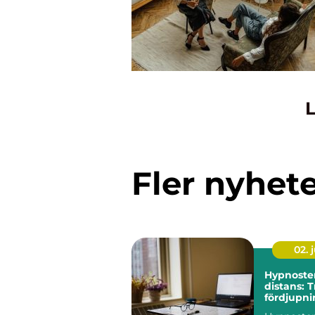
L
Fler nyhet
02. j
Hypnoste
distans: 
fördjupni
egen takt