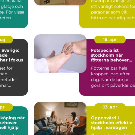
ra en källa
osteopat Gnosjö är
, glädje och
ett vanligt sökord fö
e. För vissa
personer som vill
iteten
hitta en naturlig och
erha...
manuell behandling..
maj
16. apr
 Sverige:
Fotspecialist
rade
stockholm när
har i fokus
fötterna behöver
professionell hjälp
set för
Fötterna bär hela
och
kroppen, dag efter
 metoder
dag. När de börjar
mnar
göra ont påverkar de
de h&a...
snabbt både vardag,
tr...
apr
03. apr
öping när
Öppenvård I
behöver
stockholm effektiv
ell hjälp
hjälp i vardagen