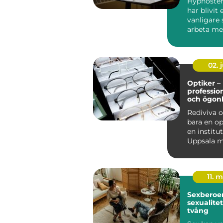
Hypnoster
har blivit e
vanligare 
arbeta me
utveckling,
02. j
Optiker –
professio
och ögon
Rediviva o
bara en op
en institut
Uppsala m
år...
11. 
Sexberoend
sexualitet
tvång