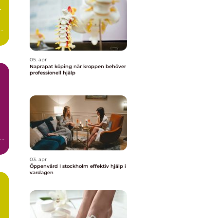
r
.
05. apr
Naprapat köping när kroppen behöver
professionell hjälp
t
03. apr
Öppenvård I stockholm effektiv hjälp i
vardagen