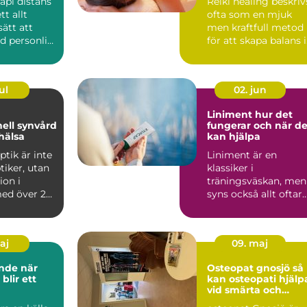
api distans
Reiki healing beskriv
tt allt
ofta som en mjuk
sätt att
men kraftfull metod
d personlig
för att skapa balans i
 st...
både kropp och si...
ul
02. jun
Liniment hur det
nell synvård
fungerar och när de
hälsa
kan hjälpa
ptik är inte
Liniment är en
tiker, utan
klassiker i
ion i
träningsväskan, men
ed över 25
syns också allt oftare
hemmabadrum och
på behandlin...
maj
09. maj
e när
Osteopat gnosjö så
 blir ett
kan osteopati hjälp
vid smärta och
stelhet