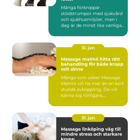
Många förknippar
stödstrumpor med sjukvård
och sjukhusmiljöer, men i
dag är de minst lika vanliga
på...
31. jan
Massage malmö hitta rätt
behandling för både kropp
och sinne
Många som söker Massage
Malmö vill ha mer än en kort
stunds avkoppling. De vill
känna sig rörligare,...
31. jan
Massage linköping väg till
mindre stress och starkare
kropp