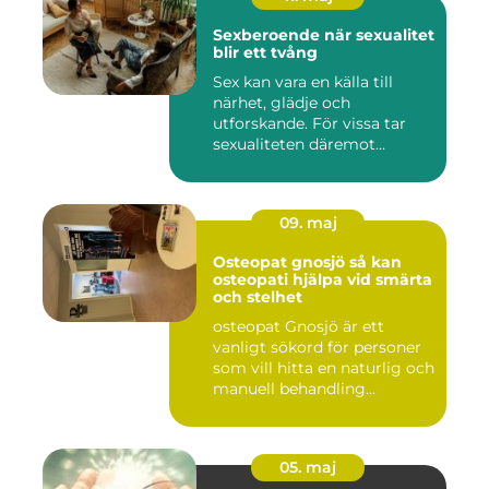
Sexberoende när sexualitet
blir ett tvång
Sex kan vara en källa till
närhet, glädje och
utforskande. För vissa tar
sexualiteten däremot
överha...
09. maj
Osteopat gnosjö så kan
osteopati hjälpa vid smärta
och stelhet
osteopat Gnosjö är ett
vanligt sökord för personer
som vill hitta en naturlig och
manuell behandling...
05. maj