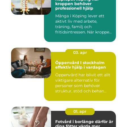
kroppen behöver
professionell hjälp
Många i Köping lever ett
aktivt liv med arbete,
träning, familj och
fritidsintressen. När kroppen
fu...
03. apr
Öppenvård I stockholm
effektiv hjälp i vardagen
Öppenvård har blivit ett allt
viktigare alternativ för
personer som behöver
struktur, stöd och behan...
01. apr
Fotvård i borlänge därför är
dina fötter värda mer