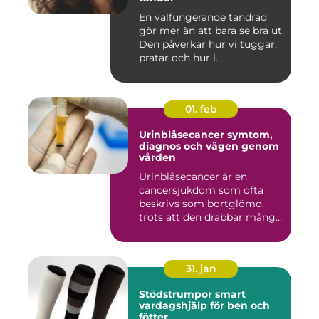
En välfungerande tandrad
gör mer än att bara se bra ut.
Den påverkar hur vi tuggar,
pratar och hur l...
01. feb
Urinblåsecancer symtom,
diagnos och vägen genom
vården
Urinblåsecancer är en
cancersjukdom som ofta
beskrivs som bortglömd,
trots att den drabbar många
män...
31. jan
Stödstrumpor smart
vardagshjälp för ben och
fötter