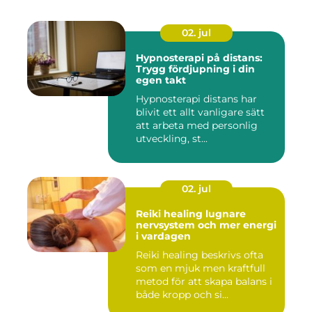
02. jul
Hypnosterapi på distans:
Trygg fördjupning i din
egen takt
Hypnosterapi distans har
blivit ett allt vanligare sätt
att arbeta med personlig
utveckling, st...
02. jul
Reiki healing lugnare
nervsystem och mer energi
i vardagen
Reiki healing beskrivs ofta
som en mjuk men kraftfull
metod för att skapa balans i
både kropp och si...