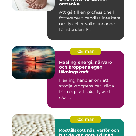
omtanke
Att gå till en professionell
fotterapeut handlar inte bara
om lyx eller välbefinnande
för stunden. F...
05. mar
Healing energi, närvaro
och kroppens egen
läkningskraft
Healing handlar om att
stödja kroppens naturliga
förmåga att läka, fysiskt
s&ar...
02. mar
Kosttillskott när, varför och
hur de kan göra skillnad