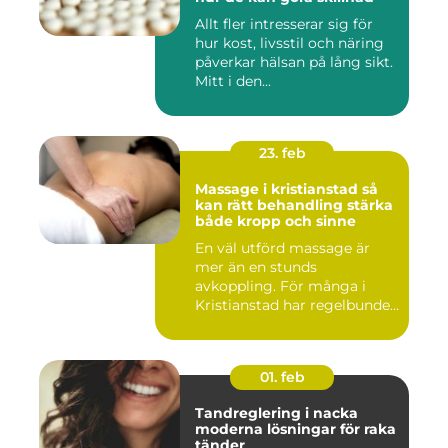
Allt fler intresserar sig för
hur kost, livsstil och näring
påverkar hälsan på lång sikt.
Mitt i den...
23. feb
Massage i kristianstad så
kan rätt behandling stärka
både kropp och sinne
En väl utförd massage är
mer än en stunds
avkoppling. För många i
Kristianstad har regelbunden
massa...
01. feb
Tandreglering i nacka
moderna lösningar för raka
tänder