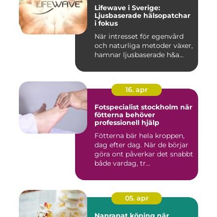
Lifewave i Sverige:
Ljusbaserade hälsopatchar
i fokus
När intresset för egenvård
och naturliga metoder växer,
hamnar ljusbaserade h&a...
16. apr
Fotspecialist stockholm när
fötterna behöver
professionell hjälp
Fötterna bär hela kroppen,
dag efter dag. När de börjar
göra ont påverkar det snabbt
både vardag, tr...
05. apr
Naprapat köping när