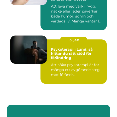
Att leva med värk i rygg,
nacke eller leder påverkar
både humör, sömn och
vardagsliv. Många väntar l...
13. jan
Psykoterapi i Lund: så
hittar du rätt stöd för
förändring
Att söka psykoterapi är för
många ett avgörande steg
mot förändr...