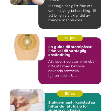
Massage har gått från att
vara en lyxig behandling till
att bli en självklar del av
många människors...
29. jan
En guide till stomipåsar:
Från val till vardaglig
användning
Att leva med stomi innebär
ofta att man behöver
använda speciella
hjälpmedel s&a...
15. jan
Sjukgymnast i karlstad så
hittar du rätt hjälp för
smärta och besvär