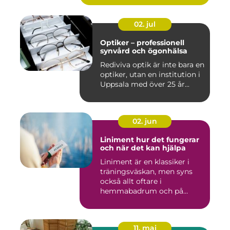
02. jul
Optiker – professionell
synvård och ögonhälsa
Rediviva optik är inte bara en
optiker, utan en institution i
Uppsala med över 25 år...
02. jun
Liniment hur det fungerar
och när det kan hjälpa
Liniment är en klassiker i
träningsväskan, men syns
också allt oftare i
hemmabadrum och på
behandlin...
11. maj