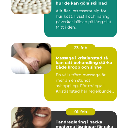
hur de kan göra skillnad
Allt fler intresserar sig för
hur kost, livsstil och näring
påverkar hälsan på lång sikt.
Mitt i den...
23. feb
Massage i kristianstad så
kan rätt behandling stärka
både kropp och sinne
En väl utförd massage är
mer än en stunds
avkoppling. För många i
Kristianstad har regelbunden
massa...
01. feb
Tandreglering i nacka
moderna lösningar för raka