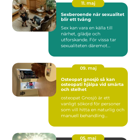
11. maj
Sexberoende när sexualitet
blir ett tvång
Sex kan vara en källa till
närhet, glädje och
utforskande. För vissa tar
sexualiteten däremot
överha...
09. maj
Osteopat gnosjö så kan
osteopati hjälpa vid smärta
och stelhet
osteopat Gnosjö är ett
vanligt sökord för personer
som vill hitta en naturlig och
manuell behandling...
05. maj