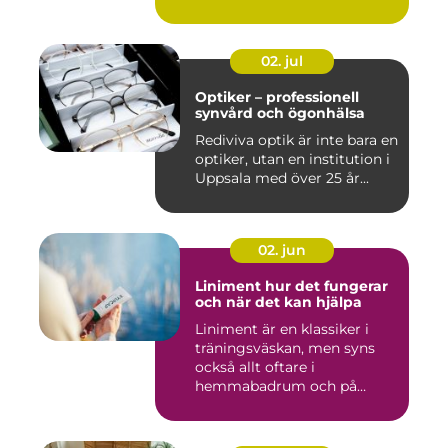
02. jul
Optiker – professionell
synvård och ögonhälsa
Rediviva optik är inte bara en
optiker, utan en institution i
Uppsala med över 25 år...
02. jun
Liniment hur det fungerar
och när det kan hjälpa
Liniment är en klassiker i
träningsväskan, men syns
också allt oftare i
hemmabadrum och på
behandlin...