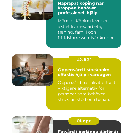
Naprapat köping när
kroppen behöver
professionell hjälp
Många i Köping lever ett
aktivt liv med arbete,
träning, familj och
fritidsintressen. När kroppen
fu...
03. apr
Öppenvård I stockholm
effektiv hjälp i vardagen
Öppenvård har blivit ett allt
viktigare alternativ för
personer som behöver
struktur, stöd och behan...
01. apr
Fotvård i borlänge därför är