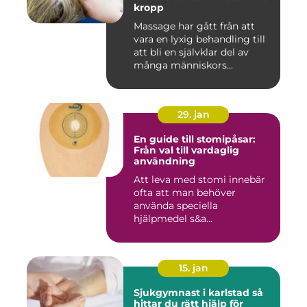
kropp
Massage har gått från att
vara en lyxig behandling till
att bli en självklar del av
många människors...
29. jan
En guide till stomipåsar:
Från val till vardaglig
användning
Att leva med stomi innebär
ofta att man behöver
använda speciella
hjälpmedel s&a...
15. jan
Sjukgymnast i karlstad så
hittar du rätt hjälp för