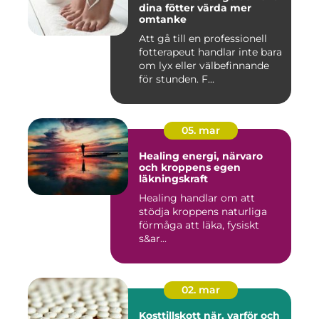
dina fötter värda mer
omtanke
Att gå till en professionell
fotterapeut handlar inte bara
om lyx eller välbefinnande
för stunden. F...
05. mar
Healing energi, närvaro
och kroppens egen
läkningskraft
Healing handlar om att
stödja kroppens naturliga
förmåga att läka, fysiskt
s&ar...
02. mar
Kosttillskott när, varför och