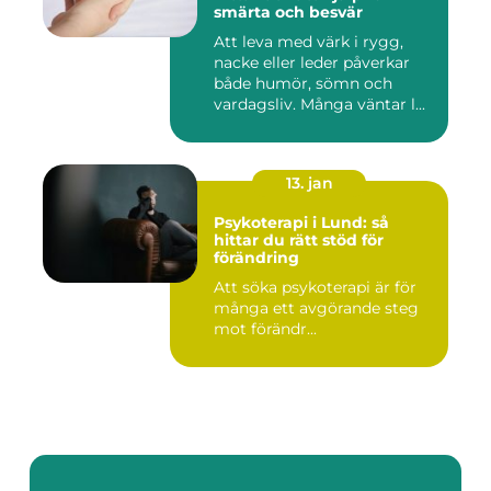
smärta och besvär
Att leva med värk i rygg,
nacke eller leder påverkar
både humör, sömn och
vardagsliv. Många väntar l...
13. jan
Psykoterapi i Lund: så
hittar du rätt stöd för
förändring
Att söka psykoterapi är för
många ett avgörande steg
mot förändr...