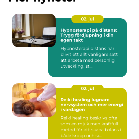
02. jul
Hypnosterapi på distans:
Trygg fördjupning i din
egen takt
Hypnosterapi distans har
blivit ett allt vanligare sätt
att arbeta med personlig
utveckling, st...
02. jul
Reiki healing lugnare
nervsystem och mer energi
i vardagen
Reiki healing beskrivs ofta
som en mjuk men kraftfull
metod för att skapa balans i
både kropp och si...