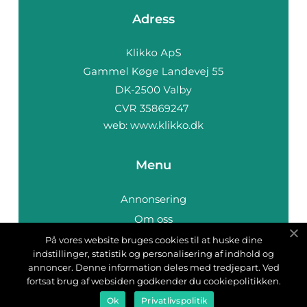
Adress
web:
www.klikko.dk
Menu
Annonsering
Om oss
Cookies
På vores website bruges cookies til at huske dine
indstillinger, statistik og personalisering af indhold og
Kontakta oss
annoncer. Denne information deles med tredjepart. Ved
Sitemap
fortsat brug af websiden godkender du cookiepolitikken.
Ok
Privatlivspolitik