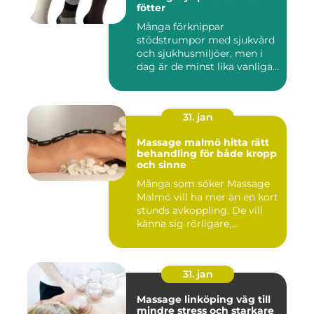
fötter
Många förknippar
stödstrumpor med sjukvård
och sjukhusmiljöer, men i
dag är de minst lika vanliga
på...
31. jan
Massage malmö hitta rätt
behandling för både kropp
och sinne
Många som söker Massage
Malmö vill ha mer än en kort
stunds avkoppling. De vill
känna sig rörligare,...
31. jan
Massage linköping väg till
mindre stress och starkare