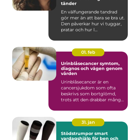
tänder
En välfungerande tandrad
gör mer än att bara se bra ut.
Den påverkar hur vi tuggar,
pratar och hur l...
01. feb
Urinblåsecancer symtom,
diagnos och vägen genom
vården
Urinblåsecancer är en
cancersjukdom som ofta
beskrivs som bortglömd,
trots att den drabbar många
män...
31. jan
Stödstrumpor smart
vardagshjälp för ben och