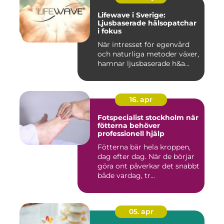
Lifewave i Sverige:
Ljusbaserade hälsopatchar
i fokus
När intresset för egenvård
och naturliga metoder växer,
hamnar ljusbaserade h&a...
16. apr
Fotspecialist stockholm när
fötterna behöver
professionell hjälp
Fötterna bär hela kroppen,
dag efter dag. När de börjar
göra ont påverkar det snabbt
både vardag, tr...
05. apr