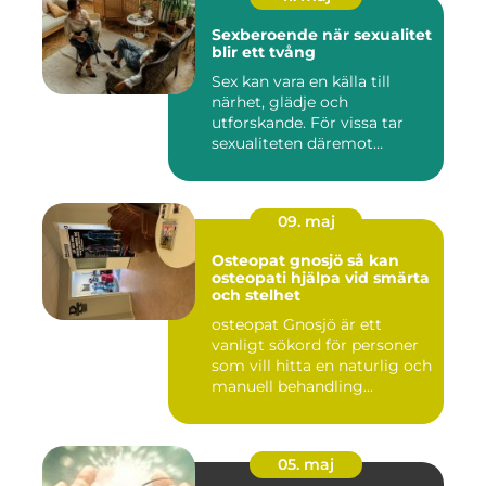
Sexberoende när sexualitet
blir ett tvång
Sex kan vara en källa till
närhet, glädje och
utforskande. För vissa tar
sexualiteten däremot
överha...
09. maj
Osteopat gnosjö så kan
osteopati hjälpa vid smärta
och stelhet
osteopat Gnosjö är ett
vanligt sökord för personer
som vill hitta en naturlig och
manuell behandling...
05. maj