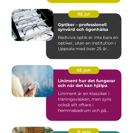
02. jul
Optiker – professionell
synvård och ögonhälsa
Rediviva optik är inte bara en
optiker, utan en institution i
Uppsala med över 25 år...
02. jun
Liniment hur det fungerar
och när det kan hjälpa
Liniment är en klassiker i
träningsväskan, men syns
också allt oftare i
hemmabadrum och på
behandlin...
11. maj