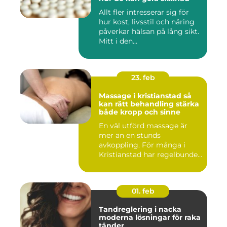
Allt fler intresserar sig för
hur kost, livsstil och näring
påverkar hälsan på lång sikt.
Mitt i den...
23. feb
Massage i kristianstad så
kan rätt behandling stärka
både kropp och sinne
En väl utförd massage är
mer än en stunds
avkoppling. För många i
Kristianstad har regelbunden
massa...
01. feb
Tandreglering i nacka
moderna lösningar för raka
tänder