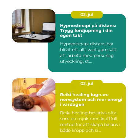
02. jul
Hypnosterapi på distans:
Trygg fördjupning i din
egen takt
Hypnosterapi distans har
blivit ett allt vanligare sätt
att arbeta med personlig
utveckling, st...
02. jul
Reiki healing lugnare
nervsystem och mer energi
i vardagen
Reiki healing beskrivs ofta
som en mjuk men kraftfull
metod för att skapa balans i
både kropp och si...