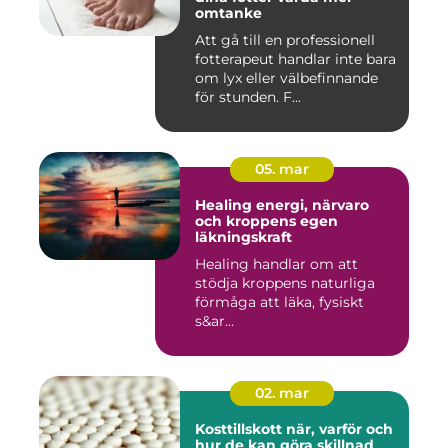
omtanke
Att gå till en professionell
fotterapeut handlar inte bara
om lyx eller välbefinnande
för stunden. F...
05. mar
Healing energi, närvaro
och kroppens egen
läkningskraft
Healing handlar om att
stödja kroppens naturliga
förmåga att läka, fysiskt
s&ar...
02. mar
Kosttillskott när, varför och
hur de kan göra skillnad