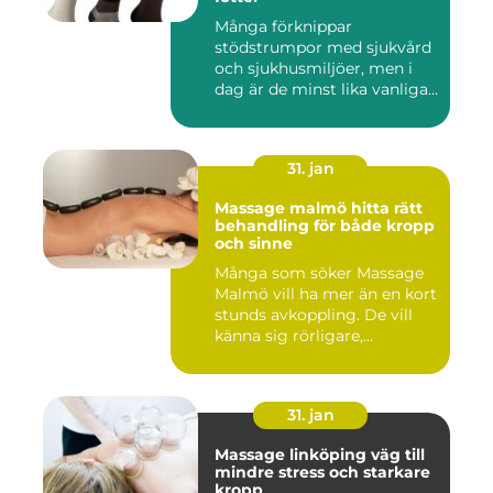
Många förknippar
stödstrumpor med sjukvård
och sjukhusmiljöer, men i
dag är de minst lika vanliga
på...
31. jan
Massage malmö hitta rätt
behandling för både kropp
och sinne
Många som söker Massage
Malmö vill ha mer än en kort
stunds avkoppling. De vill
känna sig rörligare,...
31. jan
Massage linköping väg till
mindre stress och starkare
kropp