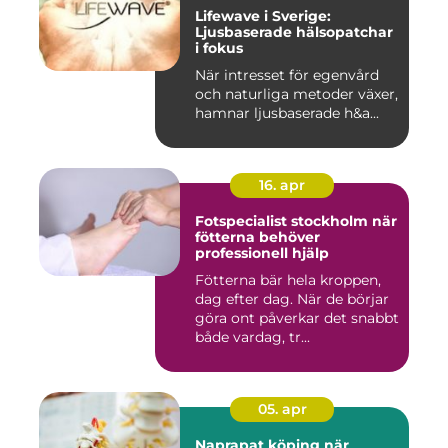
Lifewave i Sverige:
Ljusbaserade hälsopatchar
i fokus
När intresset för egenvård
och naturliga metoder växer,
hamnar ljusbaserade h&a...
16. apr
Fotspecialist stockholm när
fötterna behöver
professionell hjälp
Fötterna bär hela kroppen,
dag efter dag. När de börjar
göra ont påverkar det snabbt
både vardag, tr...
05. apr
Naprapat köping när