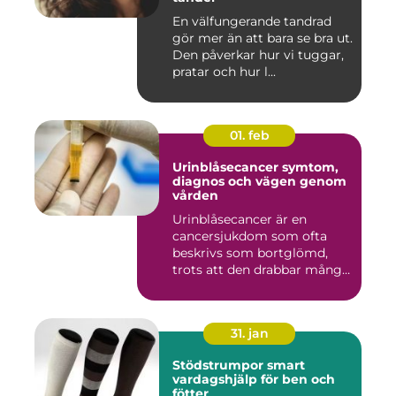
En välfungerande tandrad
gör mer än att bara se bra ut.
Den påverkar hur vi tuggar,
pratar och hur l...
01. feb
Urinblåsecancer symtom,
diagnos och vägen genom
vården
Urinblåsecancer är en
cancersjukdom som ofta
beskrivs som bortglömd,
trots att den drabbar många
män...
31. jan
Stödstrumpor smart
vardagshjälp för ben och
fötter