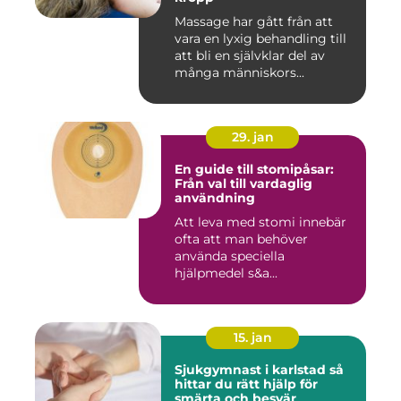
Massage har gått från att
vara en lyxig behandling till
att bli en självklar del av
många människors...
29. jan
En guide till stomipåsar:
Från val till vardaglig
användning
Att leva med stomi innebär
ofta att man behöver
använda speciella
hjälpmedel s&a...
15. jan
Sjukgymnast i karlstad så
hittar du rätt hjälp för
smärta och besvär