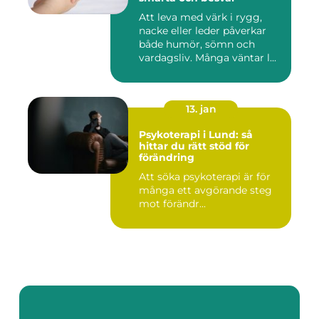
Att leva med värk i rygg,
nacke eller leder påverkar
både humör, sömn och
vardagsliv. Många väntar l...
13. jan
Psykoterapi i Lund: så
hittar du rätt stöd för
förändring
Att söka psykoterapi är för
många ett avgörande steg
mot förändr...