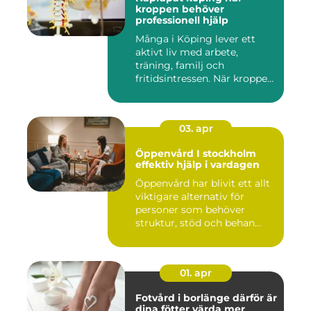
kroppen behöver
professionell hjälp
Många i Köping lever ett
aktivt liv med arbete,
träning, familj och
fritidsintressen. När kroppen
fu...
03. apr
Öppenvård I stockholm
effektiv hjälp i vardagen
Öppenvård har blivit ett allt
viktigare alternativ för
personer som behöver
struktur, stöd och behan...
01. apr
Fotvård i borlänge därför är
dina fötter värda mer