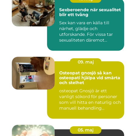
Sexberoende när sexualitet
blir ett tvång
Sex kan vara en källa till
närhet, glädje och
utforskande. För vissa tar
sexualiteten däremot
överha...
09. maj
Osteopat gnosjö så kan
osteopati hjälpa vid smärta
och stelhet
osteopat Gnosjö är ett
vanligt sökord för personer
som vill hitta en naturlig och
manuell behandling...
05. maj