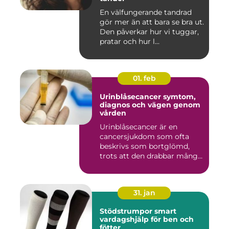
En välfungerande tandrad
gör mer än att bara se bra ut.
Den påverkar hur vi tuggar,
pratar och hur l...
01. feb
Urinblåsecancer symtom,
diagnos och vägen genom
vården
Urinblåsecancer är en
cancersjukdom som ofta
beskrivs som bortglömd,
trots att den drabbar många
män...
31. jan
Stödstrumpor smart
vardagshjälp för ben och
fötter