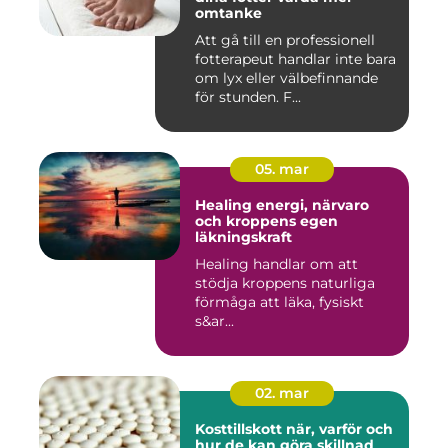
omtanke
Att gå till en professionell
fotterapeut handlar inte bara
om lyx eller välbefinnande
för stunden. F...
05. mar
Healing energi, närvaro
och kroppens egen
läkningskraft
Healing handlar om att
stödja kroppens naturliga
förmåga att läka, fysiskt
s&ar...
02. mar
Kosttillskott när, varför och
hur de kan göra skillnad