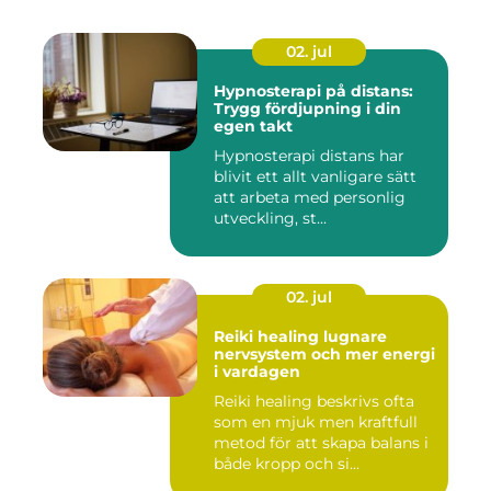
02. jul
Hypnosterapi på distans:
Trygg fördjupning i din
egen takt
Hypnosterapi distans har
blivit ett allt vanligare sätt
att arbeta med personlig
utveckling, st...
02. jul
Reiki healing lugnare
nervsystem och mer energi
i vardagen
Reiki healing beskrivs ofta
som en mjuk men kraftfull
metod för att skapa balans i
både kropp och si...