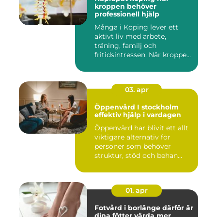
kroppen behöver
professionell hjälp
Många i Köping lever ett
aktivt liv med arbete,
träning, familj och
fritidsintressen. När kroppen
fu...
03. apr
Öppenvård I stockholm
effektiv hjälp i vardagen
Öppenvård har blivit ett allt
viktigare alternativ för
personer som behöver
struktur, stöd och behan...
01. apr
Fotvård i borlänge därför är
dina fötter värda mer