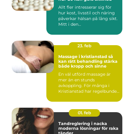
Allt fler intresserar sig för
hur kost, livsstil och näring
påverkar hälsan på lång sikt.
Mitt i den...
23. feb
Massage i kristianstad så
kan rätt behandling stärka
både kropp och sinne
En väl utförd massage är
mer än en stunds
avkoppling. För många i
Kristianstad har regelbunden
massa...
01. feb
Tandreglering i nacka
moderna lösningar för raka
tänder