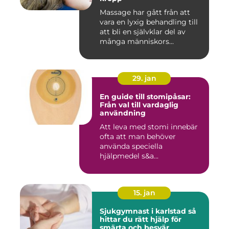
Massage har gått från att
vara en lyxig behandling till
att bli en självklar del av
många människors...
29. jan
En guide till stomipåsar:
Från val till vardaglig
användning
Att leva med stomi innebär
ofta att man behöver
använda speciella
hjälpmedel s&a...
15. jan
Sjukgymnast i karlstad så
hittar du rätt hjälp för
smärta och besvär