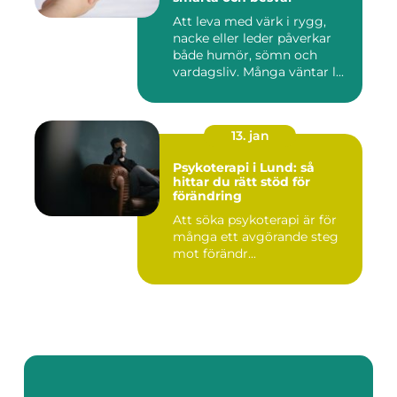
Att leva med värk i rygg,
nacke eller leder påverkar
både humör, sömn och
vardagsliv. Många väntar l...
13. jan
Psykoterapi i Lund: så
hittar du rätt stöd för
förändring
Att söka psykoterapi är för
många ett avgörande steg
mot förändr...