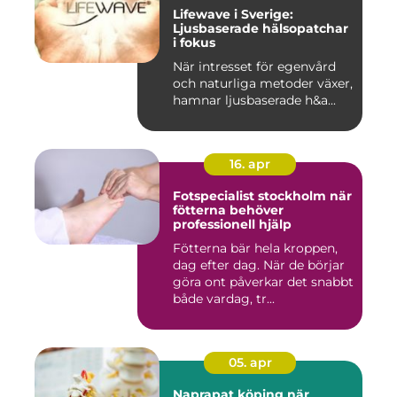
Lifewave i Sverige:
Ljusbaserade hälsopatchar
i fokus
När intresset för egenvård
och naturliga metoder växer,
hamnar ljusbaserade h&a...
16. apr
Fotspecialist stockholm när
fötterna behöver
professionell hjälp
Fötterna bär hela kroppen,
dag efter dag. När de börjar
göra ont påverkar det snabbt
både vardag, tr...
05. apr
Naprapat köping när