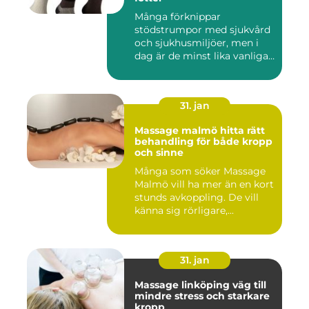
Många förknippar
stödstrumpor med sjukvård
och sjukhusmiljöer, men i
dag är de minst lika vanliga
på...
31. jan
Massage malmö hitta rätt
behandling för både kropp
och sinne
Många som söker Massage
Malmö vill ha mer än en kort
stunds avkoppling. De vill
känna sig rörligare,...
31. jan
Massage linköping väg till
mindre stress och starkare
kropp