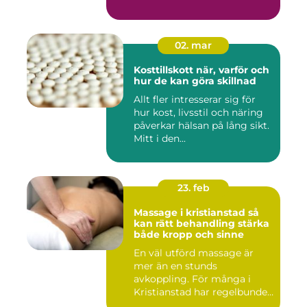
02. mar
Kosttillskott när, varför och
hur de kan göra skillnad
Allt fler intresserar sig för
hur kost, livsstil och näring
påverkar hälsan på lång sikt.
Mitt i den...
23. feb
Massage i kristianstad så
kan rätt behandling stärka
både kropp och sinne
En väl utförd massage är
mer än en stunds
avkoppling. För många i
Kristianstad har regelbunden
massa...