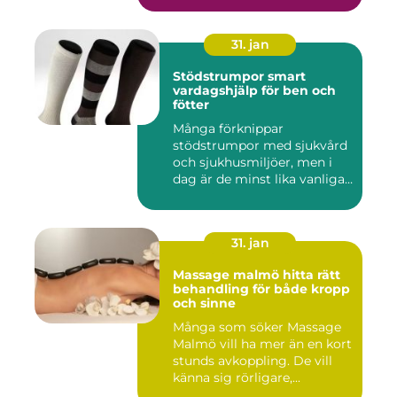
31. jan
Stödstrumpor smart
vardagshjälp för ben och
fötter
Många förknippar
stödstrumpor med sjukvård
och sjukhusmiljöer, men i
dag är de minst lika vanliga
på...
31. jan
Massage malmö hitta rätt
behandling för både kropp
och sinne
Många som söker Massage
Malmö vill ha mer än en kort
stunds avkoppling. De vill
känna sig rörligare,...