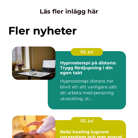
Läs fler inlägg här
Fler nyheter
02. jul
Hypnosterapi på distans:
Trygg fördjupning i din
egen takt
Hypnosterapi distans har
blivit ett allt vanligare sätt
att arbeta med personlig
utveckling, st...
02. jul
Reiki healing lugnare
nervsystem och mer energi