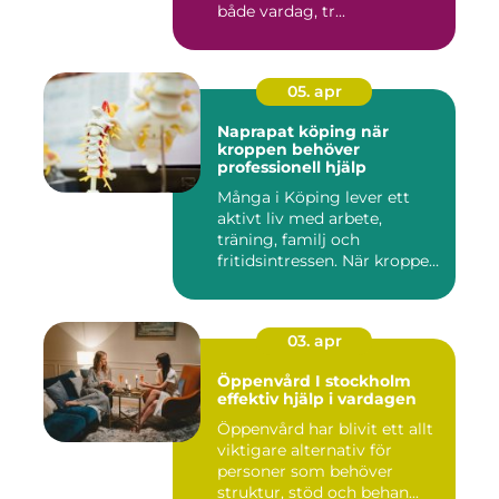
både vardag, tr...
05. apr
Naprapat köping när
kroppen behöver
professionell hjälp
Många i Köping lever ett
aktivt liv med arbete,
träning, familj och
fritidsintressen. När kroppen
fu...
03. apr
Öppenvård I stockholm
effektiv hjälp i vardagen
Öppenvård har blivit ett allt
viktigare alternativ för
personer som behöver
struktur, stöd och behan...