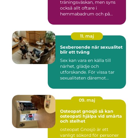
träningsväskan, men syns
också allt oftare i
hemmabadrum och på
behandlin...
11. maj
Sexberoende när sexualitet
blir ett tvång
Sex kan vara en källa till
närhet, glädje och
utforskande. För vissa tar
sexualiteten däremot
överha...
09. maj
Osteopat gnosjö så kan
osteopati hjälpa vid smärta
och stelhet
osteopat Gnosjö är ett
vanligt sökord för personer