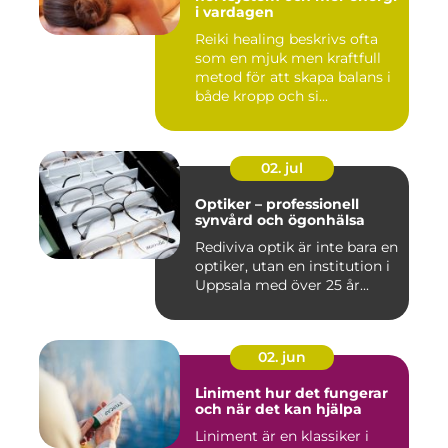
i vardagen
Reiki healing beskrivs ofta
som en mjuk men kraftfull
metod för att skapa balans i
både kropp och si...
02. jul
Optiker – professionell
synvård och ögonhälsa
Rediviva optik är inte bara en
optiker, utan en institution i
Uppsala med över 25 år...
02. jun
Liniment hur det fungerar
och när det kan hjälpa
Liniment är en klassiker i