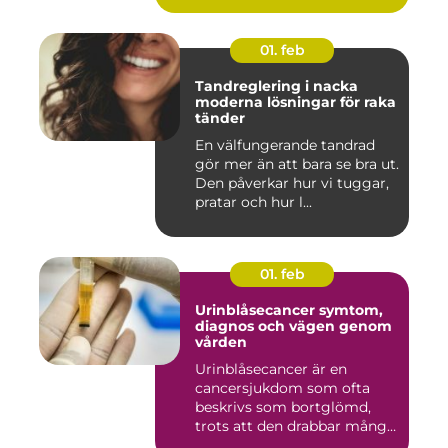
01. feb
Tandreglering i nacka
moderna lösningar för raka
tänder
En välfungerande tandrad
gör mer än att bara se bra ut.
Den påverkar hur vi tuggar,
pratar och hur l...
01. feb
Urinblåsecancer symtom,
diagnos och vägen genom
vården
Urinblåsecancer är en
cancersjukdom som ofta
beskrivs som bortglömd,
trots att den drabbar många
män...