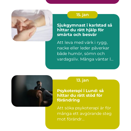
15. jan
Sjukgymnast i karlstad så
hittar du rätt hjälp för
smärta och besvär
Att leva med värk i rygg,
nacke eller leder påverkar
både humör, sömn och
vardagsliv. Många väntar l...
13. jan
Psykoterapi i Lund: så
hittar du rätt stöd för
förändring
Att söka psykoterapi är för
många ett avgörande steg
mot förändr...