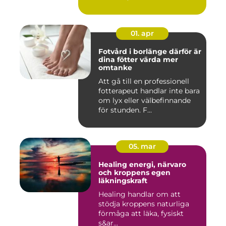
01. apr
Fotvård i borlänge därför är
dina fötter värda mer
omtanke
Att gå till en professionell
fotterapeut handlar inte bara
om lyx eller välbefinnande
för stunden. F...
05. mar
Healing energi, närvaro
och kroppens egen
läkningskraft
Healing handlar om att
stödja kroppens naturliga
förmåga att läka, fysiskt
s&ar...