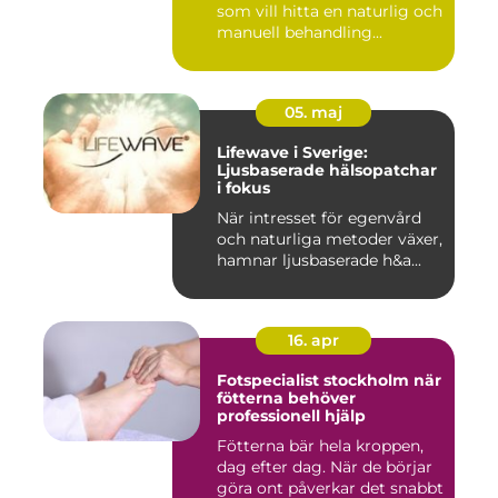
som vill hitta en naturlig och
manuell behandling...
05. maj
Lifewave i Sverige:
Ljusbaserade hälsopatchar
i fokus
När intresset för egenvård
och naturliga metoder växer,
hamnar ljusbaserade h&a...
16. apr
Fotspecialist stockholm när
fötterna behöver
professionell hjälp
Fötterna bär hela kroppen,
dag efter dag. När de börjar
göra ont påverkar det snabbt