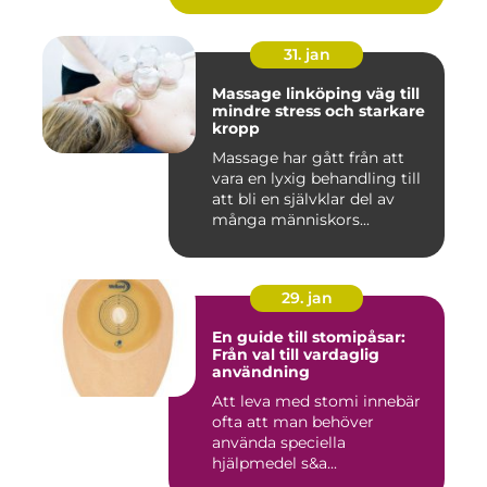
31. jan
Massage linköping väg till
mindre stress och starkare
kropp
Massage har gått från att
vara en lyxig behandling till
att bli en självklar del av
många människors...
29. jan
En guide till stomipåsar:
Från val till vardaglig
användning
Att leva med stomi innebär
ofta att man behöver
använda speciella
hjälpmedel s&a...