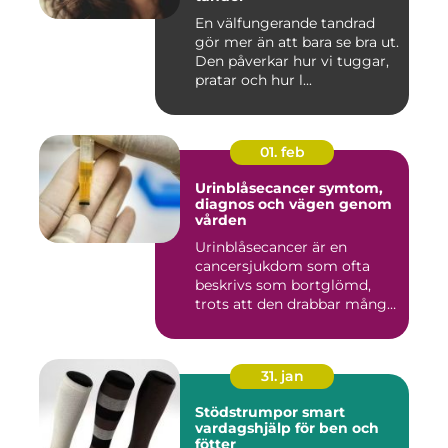
En välfungerande tandrad
gör mer än att bara se bra ut.
Den påverkar hur vi tuggar,
pratar och hur l...
01. feb
Urinblåsecancer symtom,
diagnos och vägen genom
vården
Urinblåsecancer är en
cancersjukdom som ofta
beskrivs som bortglömd,
trots att den drabbar många
män...
31. jan
Stödstrumpor smart
vardagshjälp för ben och
fötter