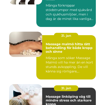
Många förknippar
stödstrumpor med sjukvård
och sjukhusmiljöer, men i
dag är de minst lika vanliga
på...
31. jan
Massage malmö hitta rätt
behandling för både kropp
och sinne
Många som söker Massage
Malmö vill ha mer än en kort
stunds avkoppling. De vill
känna sig rörligare,...
31. jan
Massage linköping väg till
mindre stress och starkare
kropp