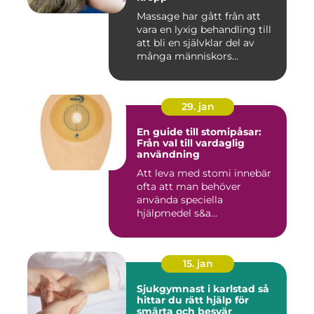
Massage har gått från att
vara en lyxig behandling till
att bli en självklar del av
många människors...
29. jan
En guide till stomipåsar:
Från val till vardaglig
användning
Att leva med stomi innebär
ofta att man behöver
använda speciella
hjälpmedel s&a...
15. jan
Sjukgymnast i karlstad så
hittar du rätt hjälp för
smärta och besvär