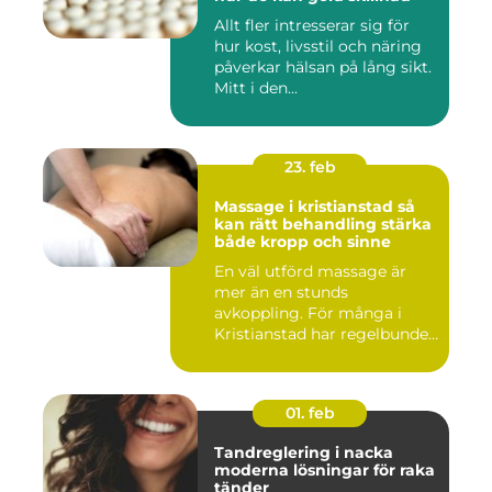
Allt fler intresserar sig för
hur kost, livsstil och näring
påverkar hälsan på lång sikt.
Mitt i den...
23. feb
Massage i kristianstad så
kan rätt behandling stärka
både kropp och sinne
En väl utförd massage är
mer än en stunds
avkoppling. För många i
Kristianstad har regelbunden
massa...
01. feb
Tandreglering i nacka
moderna lösningar för raka
tänder