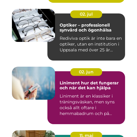
02. jul
Optiker – professionell
synvård och ögonhälsa
Rediviva optik är inte bara en
optiker, utan en institution i
Uppsala med över 25 år...
02. jun
Liniment hur det fungerar
och när det kan hjälpa
Liniment är en klassiker i
träningsväskan, men syns
också allt oftare i
hemmabadrum och på
behandlin...
11. maj