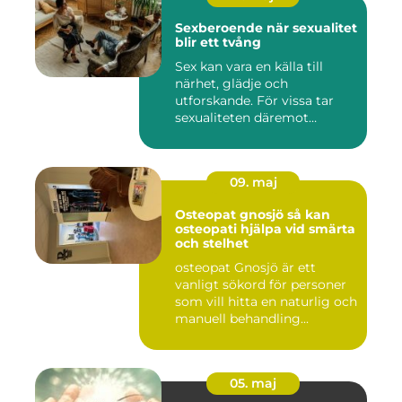
Sexberoende när sexualitet
blir ett tvång
Sex kan vara en källa till
närhet, glädje och
utforskande. För vissa tar
sexualiteten däremot
överha...
09. maj
Osteopat gnosjö så kan
osteopati hjälpa vid smärta
och stelhet
osteopat Gnosjö är ett
vanligt sökord för personer
som vill hitta en naturlig och
manuell behandling...
05. maj