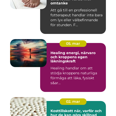
omtanke
Att gå till en professionell
fotterapeut handlar inte bara
om lyx eller välbefinnande
för stunden. F...
05. mar
Healing energi, närvaro
och kroppens egen
läkningskraft
Healing handlar om att
stödja kroppens naturliga
förmåga att läka, fysiskt
s&ar...
02. mar
Kosttillskott när, varför och
hur de kan göra skillnad