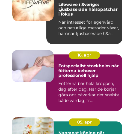
Lifewave i Sverige:
Ljusbaserade hälsopatchar
i fokus
När intresset för egenvård
och naturliga metoder växer,
hamnar ljusbaserade h&a...
16. apr
Fotspecialist stockholm när
fötterna behöver
professionell hjälp
Fötterna bär hela kroppen,
dag efter dag. När de börjar
göra ont påverkar det snabbt
både vardag, tr...
05. apr
Naprapat köping när