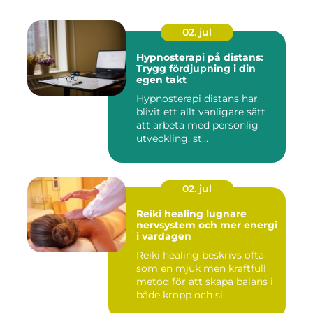
02. jul
Hypnosterapi på distans:
Trygg fördjupning i din
egen takt
Hypnosterapi distans har
blivit ett allt vanligare sätt
att arbeta med personlig
utveckling, st...
02. jul
Reiki healing lugnare
nervsystem och mer energi
i vardagen
Reiki healing beskrivs ofta
som en mjuk men kraftfull
metod för att skapa balans i
både kropp och si...