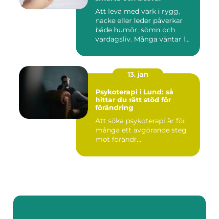
Att leva med värk i rygg,
nacke eller leder påverkar
både humör, sömn och
vardagsliv. Många väntar l...
13. jan
Psykoterapi i Lund: så
hittar du rätt stöd för
förändring
Att söka psykoterapi är för
många ett avgörande steg
mot förändr...