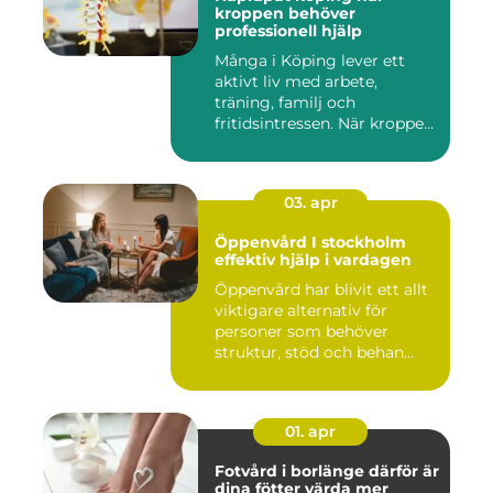
kroppen behöver
professionell hjälp
Många i Köping lever ett
aktivt liv med arbete,
träning, familj och
fritidsintressen. När kroppen
fu...
03. apr
Öppenvård I stockholm
effektiv hjälp i vardagen
Öppenvård har blivit ett allt
viktigare alternativ för
personer som behöver
struktur, stöd och behan...
01. apr
Fotvård i borlänge därför är
dina fötter värda mer