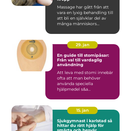
Massage har gått från att
vara en lyxig behandling till
att bli en självklar del av
många människors...
29. jan
En guide till stomipåsar:
Från val till vardaglig
användning
Att leva med stomi innebär
ofta att man behöver
använda speciella
hjälpmedel s&a...
15. jan
Sjukgymnast i karlstad så
hittar du rätt hjälp för
smärta och besvär