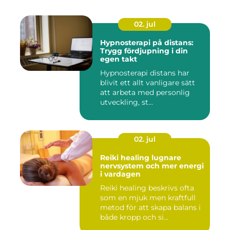
02. jul
Hypnosterapi på distans:
Trygg fördjupning i din
egen takt
Hypnosterapi distans har
blivit ett allt vanligare sätt
att arbeta med personlig
utveckling, st...
02. jul
Reiki healing lugnare
nervsystem och mer energi
i vardagen
Reiki healing beskrivs ofta
som en mjuk men kraftfull
metod för att skapa balans i
både kropp och si...