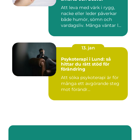
Att leva med värk i rygg,
nacke eller leder påverkar
både humör, sömn och
vardagsliv. Många väntar l...
13. jan
Psykoterapi i Lund: så
hittar du rätt stöd för
förändring
Att söka psykoterapi är för
många ett avgörande steg
mot förändr...