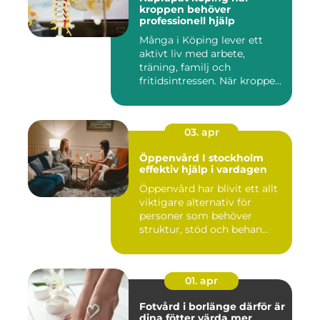
kroppen behöver
professionell hjälp
Många i Köping lever ett
aktivt liv med arbete,
träning, familj och
fritidsintressen. När kroppen
fu...
03. apr
Öppenvård I stockholm
effektiv hjälp i vardagen
Öppenvård har blivit ett allt
viktigare alternativ för
personer som behöver
struktur, stöd och behan...
01. apr
Fotvård i borlänge därför är
dina fötter värda mer