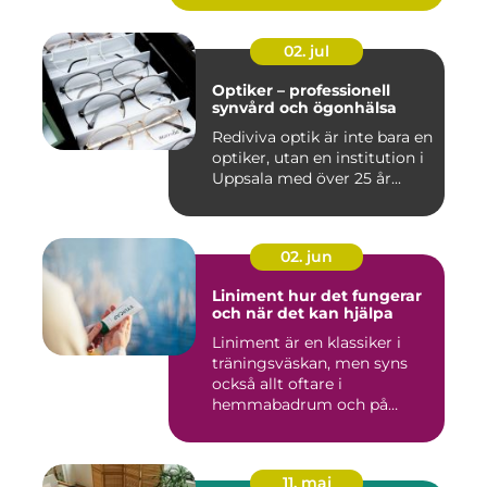
02. jul
Optiker – professionell
synvård och ögonhälsa
Rediviva optik är inte bara en
optiker, utan en institution i
Uppsala med över 25 år...
02. jun
Liniment hur det fungerar
och när det kan hjälpa
Liniment är en klassiker i
träningsväskan, men syns
också allt oftare i
hemmabadrum och på
behandlin...
11. maj