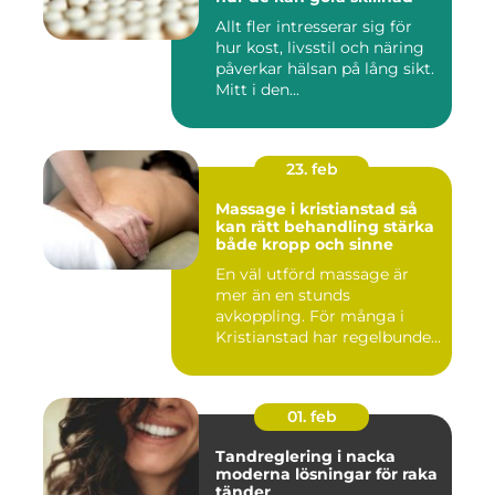
Allt fler intresserar sig för
hur kost, livsstil och näring
påverkar hälsan på lång sikt.
Mitt i den...
23. feb
Massage i kristianstad så
kan rätt behandling stärka
både kropp och sinne
En väl utförd massage är
mer än en stunds
avkoppling. För många i
Kristianstad har regelbunden
massa...
01. feb
Tandreglering i nacka
moderna lösningar för raka
tänder