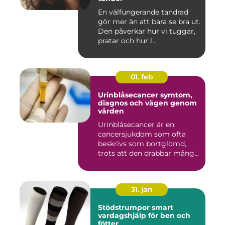
En välfungerande tandrad
gör mer än att bara se bra ut.
Den påverkar hur vi tuggar,
pratar och hur l...
01. feb
Urinblåsecancer symtom,
diagnos och vägen genom
vården
Urinblåsecancer är en
cancersjukdom som ofta
beskrivs som bortglömd,
trots att den drabbar många
män...
31. jan
Stödstrumpor smart
vardagshjälp för ben och
fötter