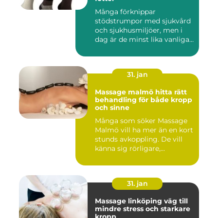
Många förknippar
stödstrumpor med sjukvård
och sjukhusmiljöer, men i
dag är de minst lika vanliga
på...
31. jan
Massage malmö hitta rätt
behandling för både kropp
och sinne
Många som söker Massage
Malmö vill ha mer än en kort
stunds avkoppling. De vill
känna sig rörligare,...
31. jan
Massage linköping väg till
mindre stress och starkare
kropp