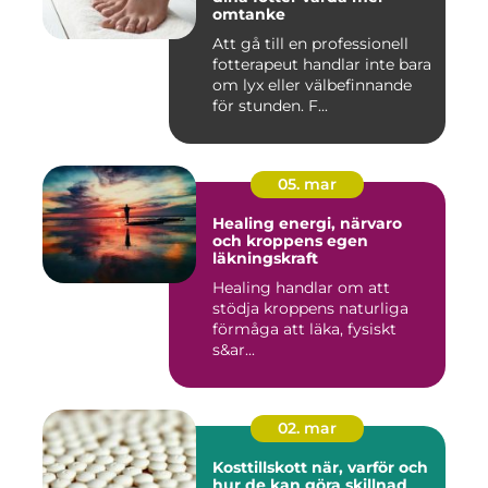
omtanke
Att gå till en professionell
fotterapeut handlar inte bara
om lyx eller välbefinnande
för stunden. F...
05. mar
Healing energi, närvaro
och kroppens egen
läkningskraft
Healing handlar om att
stödja kroppens naturliga
förmåga att läka, fysiskt
s&ar...
02. mar
Kosttillskott när, varför och
hur de kan göra skillnad