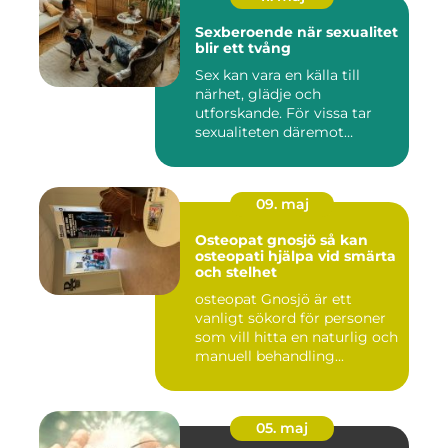
Sexberoende när sexualitet
blir ett tvång
Sex kan vara en källa till
närhet, glädje och
utforskande. För vissa tar
sexualiteten däremot
överha...
09. maj
Osteopat gnosjö så kan
osteopati hjälpa vid smärta
och stelhet
osteopat Gnosjö är ett
vanligt sökord för personer
som vill hitta en naturlig och
manuell behandling...
05. maj