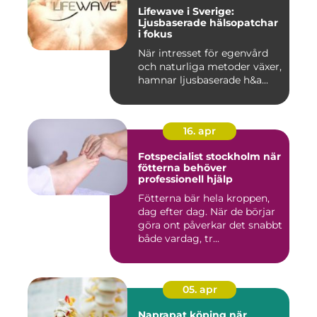
Lifewave i Sverige:
Ljusbaserade hälsopatchar
i fokus
När intresset för egenvård
och naturliga metoder växer,
hamnar ljusbaserade h&a...
16. apr
Fotspecialist stockholm när
fötterna behöver
professionell hjälp
Fötterna bär hela kroppen,
dag efter dag. När de börjar
göra ont påverkar det snabbt
både vardag, tr...
05. apr
Naprapat köping när