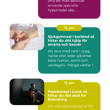
ofta att man behöver
använda speciella
hjälpmedel s&a...
15. jan
Sjukgymnast i karlstad så
hittar du rätt hjälp för
smärta och besvär
Att leva med värk i rygg,
nacke eller leder påverkar
både humör, sömn och
vardagsliv. Många väntar l...
13. jan
Psykoterapi i Lund: så
hittar du rätt stöd för
förändring
Att söka psykoterapi är för