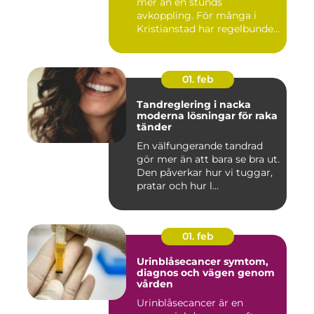
mer än en stunds
avkoppling. För många i
Kristianstad har regelbunden
massa...
01. feb
Tandreglering i nacka
moderna lösningar för raka
tänder
En välfungerande tandrad
gör mer än att bara se bra ut.
Den påverkar hur vi tuggar,
pratar och hur l...
01. feb
Urinblåsecancer symtom,
diagnos och vägen genom
vården
Urinblåsecancer är en