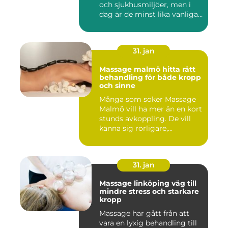
och sjukhusmiljöer, men i
dag är de minst lika vanliga
på...
31. jan
Massage malmö hitta rätt
behandling för både kropp
och sinne
Många som söker Massage
Malmö vill ha mer än en kort
stunds avkoppling. De vill
känna sig rörligare,...
31. jan
Massage linköping väg till
mindre stress och starkare
kropp
Massage har gått från att
vara en lyxig behandling till