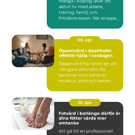
Många i Köping lever ett
aktivt liv med arbete,
träning, familj och
fritidsintressen. När kroppen
fu...
03. apr
Öppenvård I stockholm
effektiv hjälp i vardagen
Öppenvård har blivit ett allt
viktigare alternativ för
personer som behöver
struktur, stöd och behan...
01. apr
Fotvård i borlänge därför är
dina fötter värda mer
omtanke
Att gå till en professionell