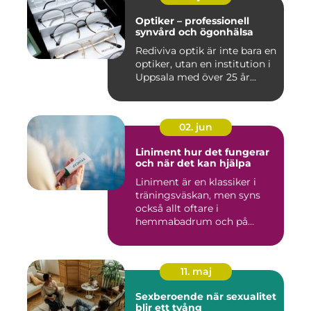
Optiker – professionell
synvård och ögonhälsa
Rediviva optik är inte bara en
optiker, utan en institution i
Uppsala med över 25 år...
02. jun
Liniment hur det fungerar
och när det kan hjälpa
Liniment är en klassiker i
träningsväskan, men syns
också allt oftare i
hemmabadrum och på
behandlin...
11. maj
Sexberoende när sexualitet
blir ett tvång