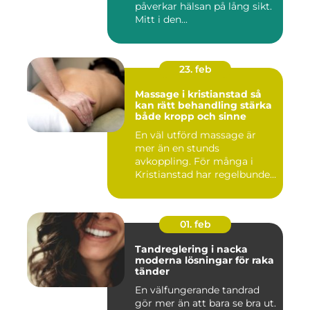
påverkar hälsan på lång sikt.
Mitt i den...
23. feb
Massage i kristianstad så
kan rätt behandling stärka
både kropp och sinne
En väl utförd massage är
mer än en stunds
avkoppling. För många i
Kristianstad har regelbunden
massa...
01. feb
Tandreglering i nacka
moderna lösningar för raka
tänder
En välfungerande tandrad
gör mer än att bara se bra ut.