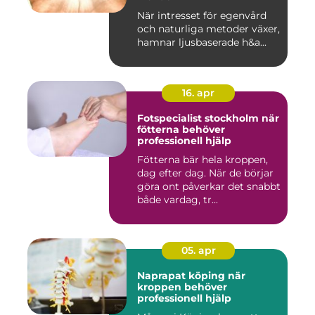
När intresset för egenvård
och naturliga metoder växer,
hamnar ljusbaserade h&a...
16. apr
Fotspecialist stockholm när
fötterna behöver
professionell hjälp
Fötterna bär hela kroppen,
dag efter dag. När de börjar
göra ont påverkar det snabbt
både vardag, tr...
05. apr
Naprapat köping när
kroppen behöver
professionell hjälp