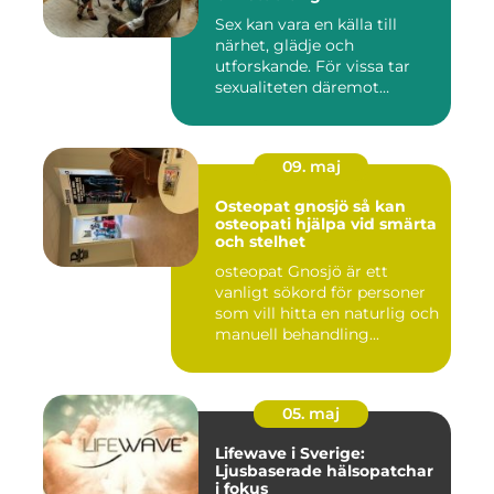
Sex kan vara en källa till
närhet, glädje och
utforskande. För vissa tar
sexualiteten däremot
överha...
09. maj
Osteopat gnosjö så kan
osteopati hjälpa vid smärta
och stelhet
osteopat Gnosjö är ett
vanligt sökord för personer
som vill hitta en naturlig och
manuell behandling...
05. maj
Lifewave i Sverige:
Ljusbaserade hälsopatchar
i fokus