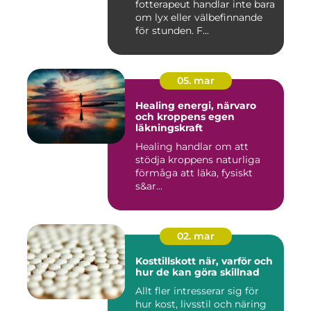
fotterapeut handlar inte bara
om lyx eller välbefinnande
för stunden. F...
05. mar
Healing energi, närvaro
och kroppens egen
läkningskraft
Healing handlar om att
stödja kroppens naturliga
förmåga att läka, fysiskt
s&ar...
02. mar
Kosttillskott när, varför och
hur de kan göra skillnad
Allt fler intresserar sig för
hur kost, livsstil och näring