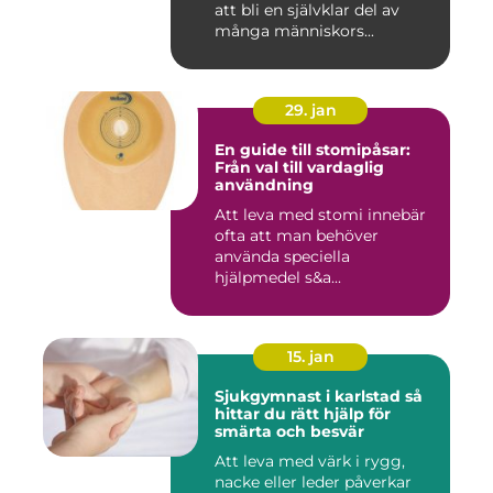
att bli en självklar del av
många människors...
29. jan
En guide till stomipåsar:
Från val till vardaglig
användning
Att leva med stomi innebär
ofta att man behöver
använda speciella
hjälpmedel s&a...
15. jan
Sjukgymnast i karlstad så
hittar du rätt hjälp för
smärta och besvär
Att leva med värk i rygg,
nacke eller leder påverkar