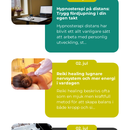
Hypnosterapi på distans:
Trygg fördjupning i din
egen takt
Hypnosterapi distans har
blivit ett allt vanligare sätt
att arbeta med personlig
utveckling, st...
02. jul
Reiki healing lugnare
nervsystem och mer energi
i vardagen
Reiki healing beskrivs ofta
som en mjuk men kraftfull
metod för att skapa balans i
både kropp och si...
02. jul