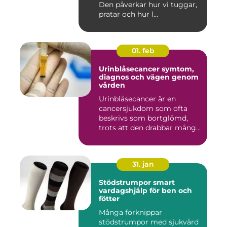
Den påverkar hur vi tuggar,
pratar och hur l...
01. feb
Urinblåsecancer symtom,
diagnos och vägen genom
vården
Urinblåsecancer är en
cancersjukdom som ofta
beskrivs som bortglömd,
trots att den drabbar många
män...
31. jan
Stödstrumpor smart
vardagshjälp för ben och
fötter
Många förknippar
stödstrumpor med sjukvård