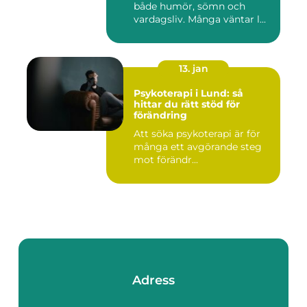
både humör, sömn och
vardagsliv. Många väntar l...
13. jan
Psykoterapi i Lund: så
hittar du rätt stöd för
förändring
Att söka psykoterapi är för
många ett avgörande steg
mot förändr...
Adress