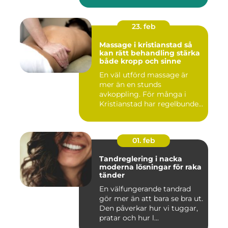
23. feb
Massage i kristianstad så
kan rätt behandling stärka
både kropp och sinne
En väl utförd massage är
mer än en stunds
avkoppling. För många i
Kristianstad har regelbunden
massa...
01. feb
Tandreglering i nacka
moderna lösningar för raka
tänder
En välfungerande tandrad
gör mer än att bara se bra ut.
Den påverkar hur vi tuggar,
pratar och hur l...