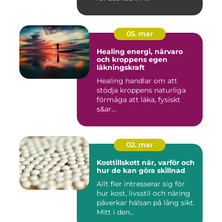
05. mar
Healing energi, närvaro
och kroppens egen
läkningskraft
Healing handlar om att
stödja kroppens naturliga
förmåga att läka, fysiskt
s&ar...
02. mar
Kosttillskott när, varför och
hur de kan göra skillnad
Allt fler intresserar sig för
hur kost, livsstil och näring
påverkar hälsan på lång sikt.
Mitt i den...