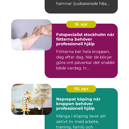
hamnar ljusbaserade h&a...
16. apr
Fotspecialist stockholm när
fötterna behöver
professionell hjälp
Fötterna bär hela kroppen,
dag efter dag. När de börjar
göra ont påverkar det snabbt
både vardag, tr...
05. apr
Naprapat köping när
kroppen behöver
professionell hjälp
Många i Köping lever ett
aktivt liv med arbete,
träning, familj och