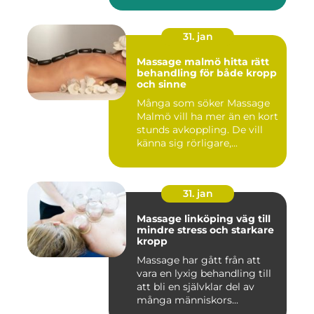
31. jan
Massage malmö hitta rätt
behandling för både kropp
och sinne
Många som söker Massage
Malmö vill ha mer än en kort
stunds avkoppling. De vill
känna sig rörligare,...
31. jan
Massage linköping väg till
mindre stress och starkare
kropp
Massage har gått från att
vara en lyxig behandling till
att bli en självklar del av
många människors...