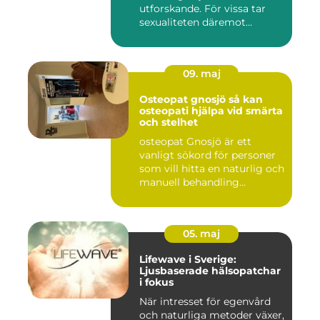
utforskande. För vissa tar
sexualiteten däremot
överha...
09. maj
Osteopat gnosjö så kan
osteopati hjälpa vid smärta
och stelhet
osteopat Gnosjö är ett
vanligt sökord för personer
som vill hitta en naturlig och
manuell behandling...
05. maj
Lifewave i Sverige:
Ljusbaserade hälsopatchar
i fokus
När intresset för egenvård
och naturliga metoder växer,