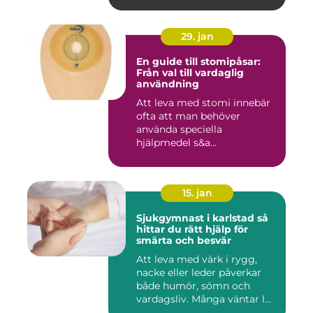
29. jan
En guide till stomipåsar:
Från val till vardaglig
användning
Att leva med stomi innebär
ofta att man behöver
använda speciella
hjälpmedel s&a...
15. jan
Sjukgymnast i karlstad så
hittar du rätt hjälp för
smärta och besvär
Att leva med värk i rygg,
nacke eller leder påverkar
både humör, sömn och
vardagsliv. Många väntar l...