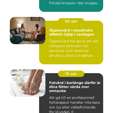
fritidsintressen. När kroppen
fu...
03. apr
Öppenvård I stockholm
effektiv hjälp i vardagen
Öppenvård har blivit ett allt
viktigare alternativ för
personer som behöver
struktur, stöd och behan...
01. apr
Fotvård i borlänge därför är
dina fötter värda mer
omtanke
Att gå till en professionell
fotterapeut handlar inte bara
om lyx eller välbefinnande
för stunden. F...