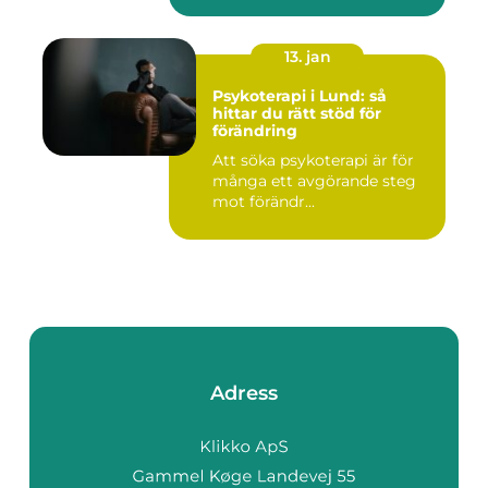
13. jan
Psykoterapi i Lund: så
hittar du rätt stöd för
förändring
Att söka psykoterapi är för
många ett avgörande steg
mot förändr...
Adress