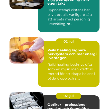
egen takt
Hypnosterapi distans har
blivit ett allt vanligare sätt
att arbeta med personlig
utveckling, st...
02. jul
Reiki healing lugnare
nervsystem och mer energi
i vardagen
Reiki healing beskrivs ofta
som en mjuk men kraftfull
metod för att skapa balans i
både kropp och si...
02. jul
Optiker – professionell
synvård och ögonhälsa