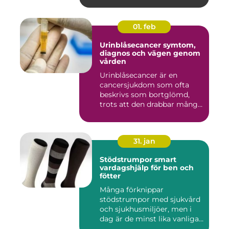
01. feb
Urinblåsecancer symtom,
diagnos och vägen genom
vården
Urinblåsecancer är en
cancersjukdom som ofta
beskrivs som bortglömd,
trots att den drabbar många
män...
31. jan
Stödstrumpor smart
vardagshjälp för ben och
fötter
Många förknippar
stödstrumpor med sjukvård
och sjukhusmiljöer, men i
dag är de minst lika vanliga
på...