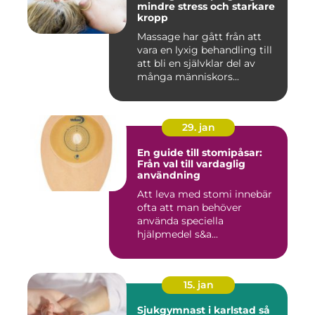
mindre stress och starkare
kropp
Massage har gått från att
vara en lyxig behandling till
att bli en självklar del av
många människors...
29. jan
En guide till stomipåsar:
Från val till vardaglig
användning
Att leva med stomi innebär
ofta att man behöver
använda speciella
hjälpmedel s&a...
15. jan
Sjukgymnast i karlstad så