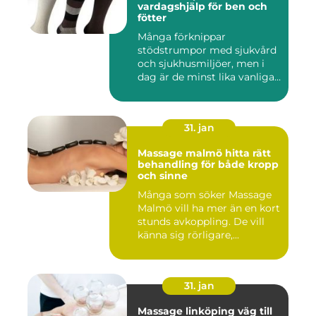
vardagshjälp för ben och
fötter
Många förknippar
stödstrumpor med sjukvård
och sjukhusmiljöer, men i
dag är de minst lika vanliga
på...
31. jan
Massage malmö hitta rätt
behandling för både kropp
och sinne
Många som söker Massage
Malmö vill ha mer än en kort
stunds avkoppling. De vill
känna sig rörligare,...
31. jan
Massage linköping väg till