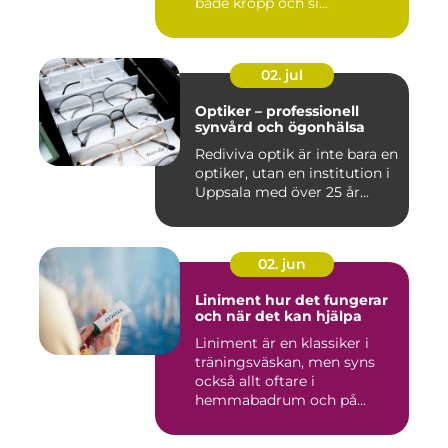
både kropp och si...
02. jul
Optiker – professionell
synvård och ögonhälsa
Rediviva optik är inte bara en
optiker, utan en institution i
Uppsala med över 25 år...
02. jun
Liniment hur det fungerar
och när det kan hjälpa
Liniment är en klassiker i
träningsväskan, men syns
också allt oftare i
hemmabadrum och på
behandlin...