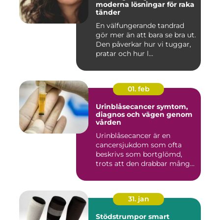
moderna lösningar för raka
tänder
En välfungerande tandrad
gör mer än att bara se bra ut.
Den påverkar hur vi tuggar,
pratar och hur l...
01. feb
Urinblåsecancer symtom,
diagnos och vägen genom
vården
Urinblåsecancer är en
cancersjukdom som ofta
beskrivs som bortglömd,
trots att den drabbar många
män...
31. jan
Stödstrumpor smart