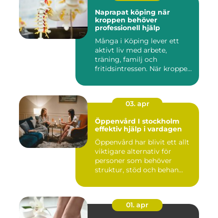
Naprapat köping när
kroppen behöver
professionell hjälp
Många i Köping lever ett
aktivt liv med arbete,
träning, familj och
fritidsintressen. När kroppen
fu...
03. apr
Öppenvård I stockholm
effektiv hjälp i vardagen
Öppenvård har blivit ett allt
viktigare alternativ för
personer som behöver
struktur, stöd och behan...
01. apr