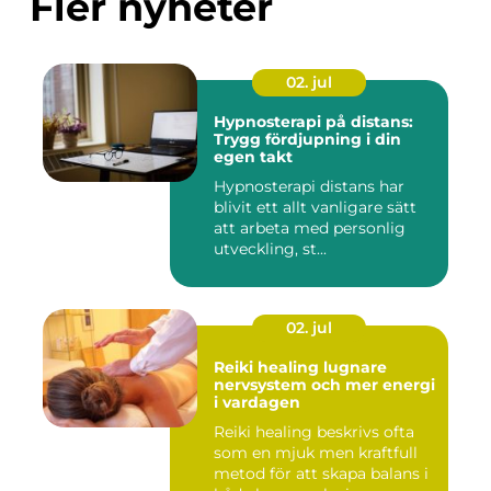
Fler nyheter
02. jul
Hypnosterapi på distans:
Trygg fördjupning i din
egen takt
Hypnosterapi distans har
blivit ett allt vanligare sätt
att arbeta med personlig
utveckling, st...
02. jul
Reiki healing lugnare
nervsystem och mer energi
i vardagen
Reiki healing beskrivs ofta
som en mjuk men kraftfull
metod för att skapa balans i