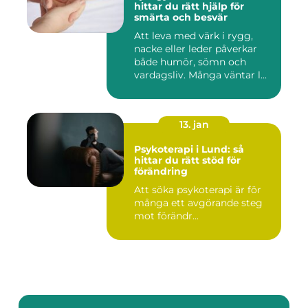
hittar du rätt hjälp för
smärta och besvär
Att leva med värk i rygg,
nacke eller leder påverkar
både humör, sömn och
vardagsliv. Många väntar l...
13. jan
Psykoterapi i Lund: så
hittar du rätt stöd för
förändring
Att söka psykoterapi är för
många ett avgörande steg
mot förändr...