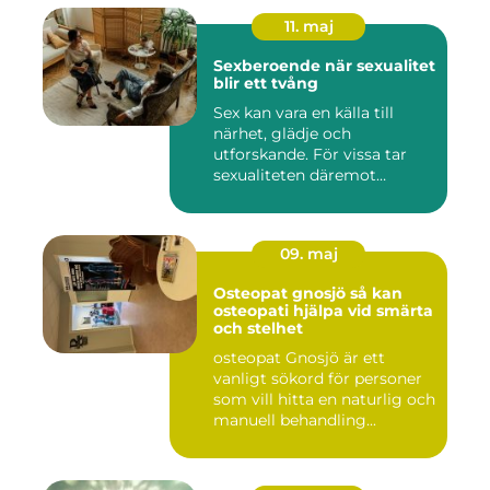
11. maj
Sexberoende när sexualitet
blir ett tvång
Sex kan vara en källa till
närhet, glädje och
utforskande. För vissa tar
sexualiteten däremot
överha...
09. maj
Osteopat gnosjö så kan
osteopati hjälpa vid smärta
och stelhet
osteopat Gnosjö är ett
vanligt sökord för personer
som vill hitta en naturlig och
manuell behandling...