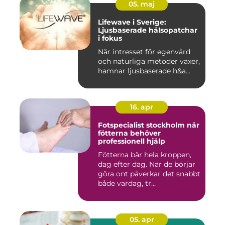
05. maj
Lifewave i Sverige:
Ljusbaserade hälsopatchar
i fokus
När intresset för egenvård
och naturliga metoder växer,
hamnar ljusbaserade h&a...
16. apr
Fotspecialist stockholm när
fötterna behöver
professionell hjälp
Fötterna bär hela kroppen,
dag efter dag. När de börjar
göra ont påverkar det snabbt
både vardag, tr...
05. apr