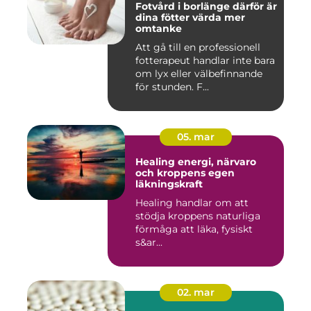
Fotvård i borlänge därför är
dina fötter värda mer
omtanke
Att gå till en professionell
fotterapeut handlar inte bara
om lyx eller välbefinnande
för stunden. F...
05. mar
Healing energi, närvaro
och kroppens egen
läkningskraft
Healing handlar om att
stödja kroppens naturliga
förmåga att läka, fysiskt
s&ar...
02. mar