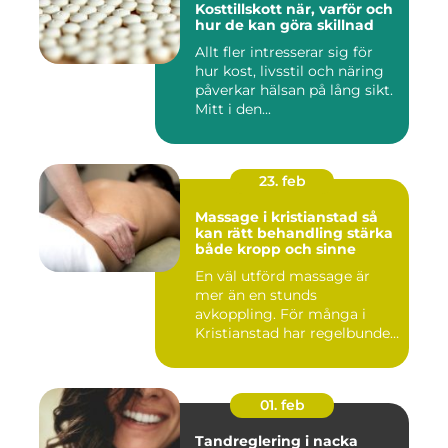
Kosttillskott när, varför och
hur de kan göra skillnad
Allt fler intresserar sig för
hur kost, livsstil och näring
påverkar hälsan på lång sikt.
Mitt i den...
23. feb
Massage i kristianstad så
kan rätt behandling stärka
både kropp och sinne
En väl utförd massage är
mer än en stunds
avkoppling. För många i
Kristianstad har regelbunden
massa...
01. feb
Tandreglering i nacka