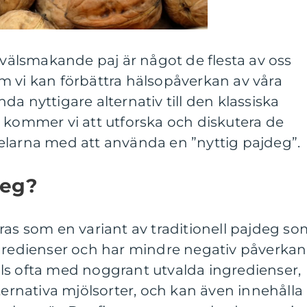
h välsmakande paj är något de flesta av oss
m vi kan förbättra hälsopåverkan av våra
a nyttigare alternativ till den klassiska
 kommer vi att utforska och diskutera de
elarna med att använda en ”nyttig pajdeg”.
deg?
ras som en variant av traditionell pajdeg so
ngredienser och har mindre negativ påverkan
ls ofta med noggrant utvalda ingredienser,
lternativa mjölsorter, och kan även innehålla