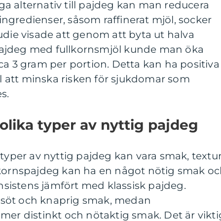
a alternativ till pajdeg kan man reducera
ngredienser, såsom raffinerat mjöl, socker
udie visade att genom att byta ut halva
ajdeg med fullkornsmjöl kunde man öka
ca 3 gram per portion. Detta kan ha positiva
ill att minska risken för sjukdomar som
s.
olika typer av nyttig pajdeg
 typer av nyttig pajdeg kan vara smak, textu
lkornspajdeg kan ha en något nötig smak o
istens jämfört med klassisk pajdeg.
söt och knaprig smak, medan
mer distinkt och nötaktig smak. Det är vikti