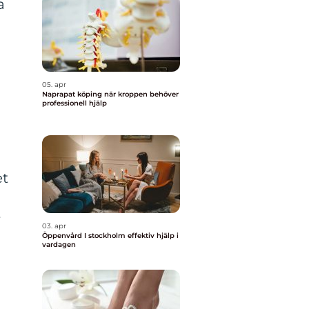
a
05. apr
Naprapat köping när kroppen behöver
professionell hjälp
et
r
03. apr
Öppenvård I stockholm effektiv hjälp i
vardagen