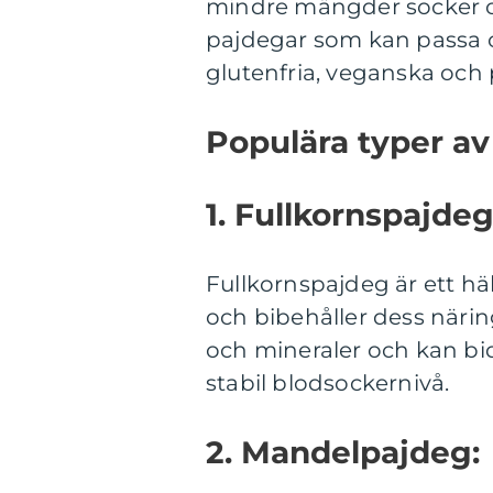
mindre mängder socker oc
pajdegar som kan passa ol
glutenfria, veganska och p
Populära typer av
1. Fullkornspajdeg
Fullkornspajdeg är ett hä
och bibehåller dess närin
och mineraler och kan bi
stabil blodsockernivå.
2. Mandelpajdeg: