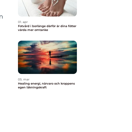
en
01. apr
Fotvård i borlänge därför är dina fötter
värda mer omtanke
05. mar
Healing energi, närvaro och kroppens
egen läkningskraft