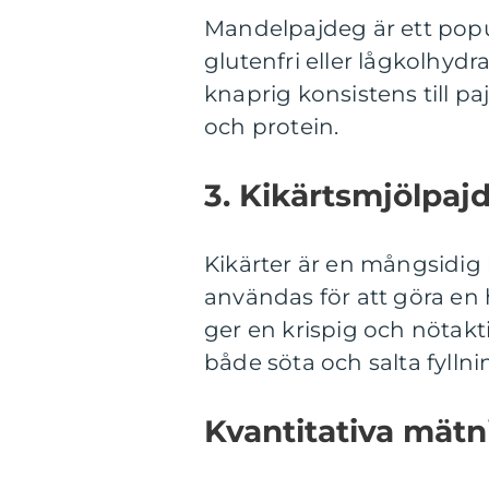
Mandelpajdeg är ett popu
glutenfri eller lågkolhyd
knaprig konsistens till pa
och protein.
3. Kikärtsmjölpaj
Kikärter är en mångsidig
användas för att göra en
ger en krispig och nötak
både söta och salta fyllni
Kvantitativa mätn