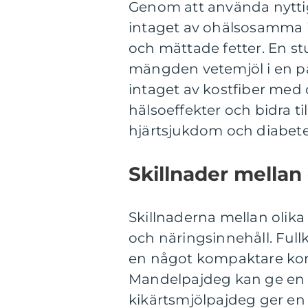
Genom att använda nyttig
intaget av ohälsosamma i
och mättade fetter. En st
mängden vetemjöl i en p
intaget av kostfiber med 
hälsoeffekter och bidra t
hjärtsjukdom och diabete
Skillnader mellan 
Skillnaderna mellan olika
och näringsinnehåll. Ful
en något kompaktare kons
Mandelpajdeg kan ge en 
kikärtsmjölpajdeg ger en 