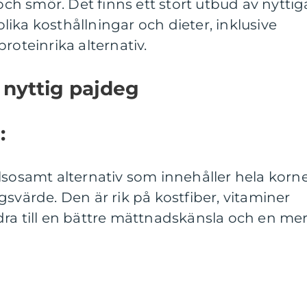
h smör. Det finns ett stort utbud av nyttig
ika kosthållningar och dieter, inklusive
roteinrika alternativ.
 nyttig pajdeg
:
lsosamt alternativ som innehåller hela korn
gsvärde. Den är rik på kostfiber, vitaminer
dra till en bättre mättnadskänsla och en me