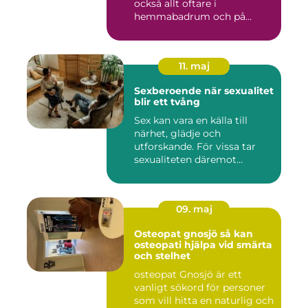
också allt oftare i
hemmabadrum och på
behandlin...
11. maj
Sexberoende när sexualitet
blir ett tvång
Sex kan vara en källa till
närhet, glädje och
utforskande. För vissa tar
sexualiteten däremot
överha...
09. maj
Osteopat gnosjö så kan
osteopati hjälpa vid smärta
och stelhet
osteopat Gnosjö är ett
vanligt sökord för personer
som vill hitta en naturlig och