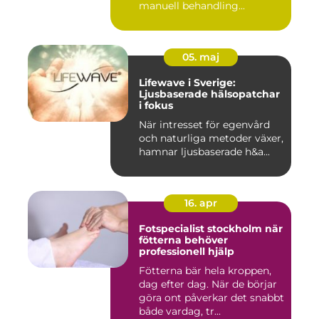
manuell behandling...
05. maj
Lifewave i Sverige:
Ljusbaserade hälsopatchar
i fokus
När intresset för egenvård
och naturliga metoder växer,
hamnar ljusbaserade h&a...
16. apr
Fotspecialist stockholm när
fötterna behöver
professionell hjälp
Fötterna bär hela kroppen,
dag efter dag. När de börjar
göra ont påverkar det snabbt
både vardag, tr...