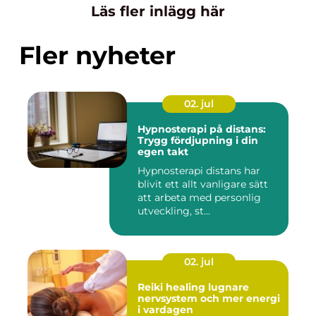
Läs fler inlägg här
Fler nyheter
02. jul
Hypnosterapi på distans:
Trygg fördjupning i din
egen takt
Hypnosterapi distans har
blivit ett allt vanligare sätt
att arbeta med personlig
utveckling, st...
02. jul
Reiki healing lugnare
nervsystem och mer energi
i vardagen