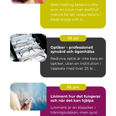
Reiki healing beskrivs ofta
som en mjuk men kraftfull
metod för att skapa balans i
både kropp och si...
02. jul
Optiker – professionell
synvård och ögonhälsa
Rediviva optik är inte bara en
optiker, utan en institution i
Uppsala med över 25 år...
02. jun
Liniment hur det fungerar
och när det kan hjälpa
Liniment är en klassiker i
träningsväskan, men syns