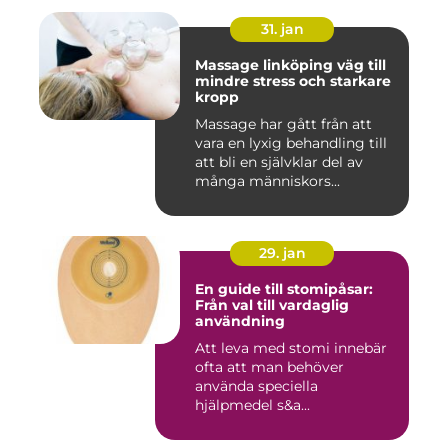
31. jan
Massage linköping väg till
mindre stress och starkare
kropp
Massage har gått från att
vara en lyxig behandling till
att bli en självklar del av
många människors...
29. jan
En guide till stomipåsar:
Från val till vardaglig
användning
Att leva med stomi innebär
ofta att man behöver
använda speciella
hjälpmedel s&a...