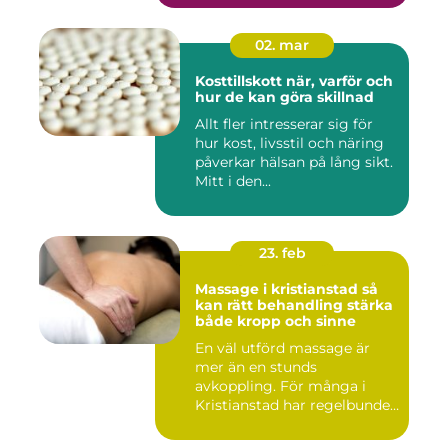
02. mar
Kosttillskott när, varför och
hur de kan göra skillnad
Allt fler intresserar sig för
hur kost, livsstil och näring
påverkar hälsan på lång sikt.
Mitt i den...
23. feb
Massage i kristianstad så
kan rätt behandling stärka
både kropp och sinne
En väl utförd massage är
mer än en stunds
avkoppling. För många i
Kristianstad har regelbunden
massa...