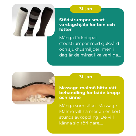
31. jan
Stödstrumpor smart
vardagshjälp för ben och
fötter
Många förknippar
stödstrumpor med sjukvård
och sjukhusmiljöer, men i
dag är de minst lika vanliga
på...
31. jan
Massage malmö hitta rätt
behandling för både kropp
och sinne
Många som söker Massage
Malmö vill ha mer än en kort
stunds avkoppling. De vill
känna sig rörligare,...