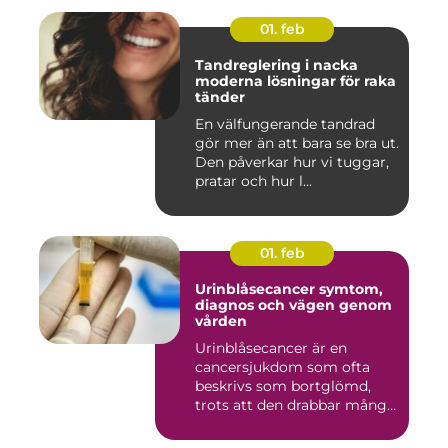
01. feb
Tandreglering i nacka
moderna lösningar för raka
tänder
En välfungerande tandrad
gör mer än att bara se bra ut.
Den påverkar hur vi tuggar,
pratar och hur l...
01. feb
Urinblåsecancer symtom,
diagnos och vägen genom
vården
Urinblåsecancer är en
cancersjukdom som ofta
beskrivs som bortglömd,
trots att den drabbar många
män...