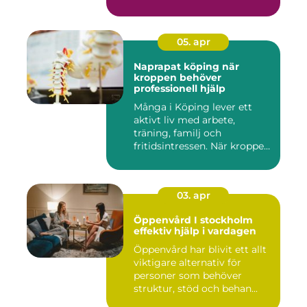
05. apr
Naprapat köping när
kroppen behöver
professionell hjälp
Många i Köping lever ett
aktivt liv med arbete,
träning, familj och
fritidsintressen. När kroppen
fu...
03. apr
Öppenvård I stockholm
effektiv hjälp i vardagen
Öppenvård har blivit ett allt
viktigare alternativ för
personer som behöver
struktur, stöd och behan...