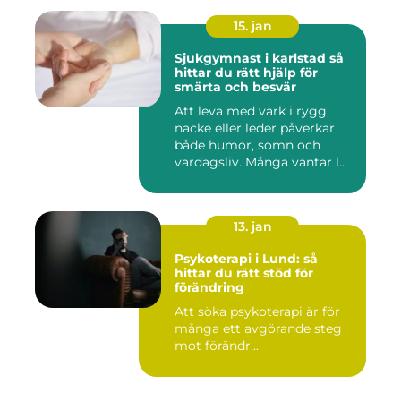
15. jan
Sjukgymnast i karlstad så
hittar du rätt hjälp för
smärta och besvär
Att leva med värk i rygg,
nacke eller leder påverkar
både humör, sömn och
vardagsliv. Många väntar l...
13. jan
Psykoterapi i Lund: så
hittar du rätt stöd för
förändring
Att söka psykoterapi är för
många ett avgörande steg
mot förändr...