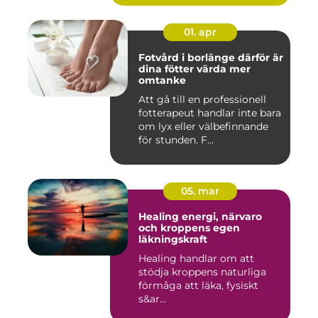
01. apr
Fotvård i borlänge därför är
dina fötter värda mer
omtanke
Att gå till en professionell
fotterapeut handlar inte bara
om lyx eller välbefinnande
för stunden. F...
05. mar
Healing energi, närvaro
och kroppens egen
läkningskraft
Healing handlar om att
stödja kroppens naturliga
förmåga att läka, fysiskt
s&ar...