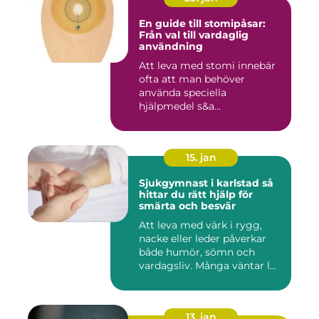
En guide till stomipåsar:
Från val till vardaglig
användning
Att leva med stomi innebär
ofta att man behöver
använda speciella
hjälpmedel s&a...
15. jan
Sjukgymnast i karlstad så
hittar du rätt hjälp för
smärta och besvär
Att leva med värk i rygg,
nacke eller leder påverkar
både humör, sömn och
vardagsliv. Många väntar l...
13. jan