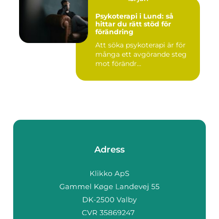
Psykoterapi i Lund: så
hittar du rätt stöd för
förändring
Att söka psykoterapi är för
många ett avgörande steg
mot förändr...
Adress