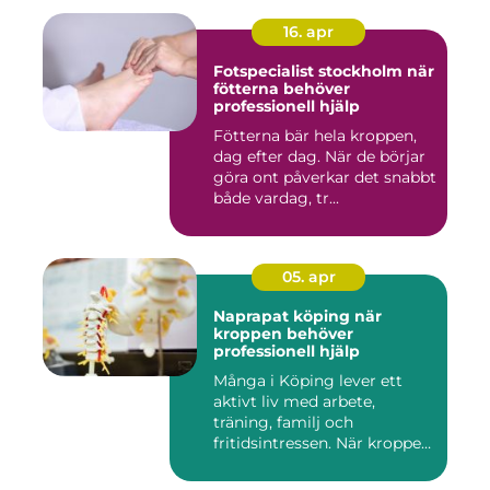
16. apr
Fotspecialist stockholm när
fötterna behöver
professionell hjälp
Fötterna bär hela kroppen,
dag efter dag. När de börjar
göra ont påverkar det snabbt
både vardag, tr...
05. apr
Naprapat köping när
kroppen behöver
professionell hjälp
Många i Köping lever ett
aktivt liv med arbete,
träning, familj och
fritidsintressen. När kroppen
fu...