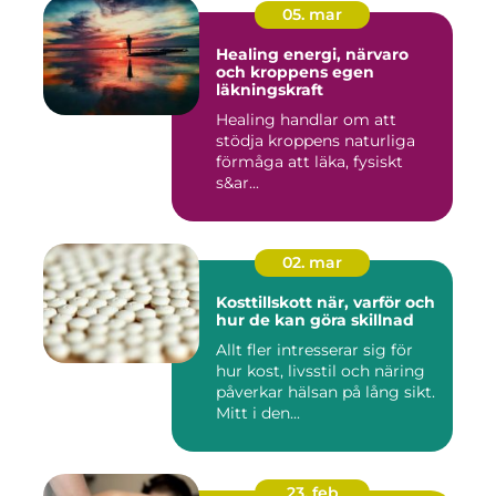
05. mar
Healing energi, närvaro
och kroppens egen
läkningskraft
Healing handlar om att
stödja kroppens naturliga
förmåga att läka, fysiskt
s&ar...
02. mar
Kosttillskott när, varför och
hur de kan göra skillnad
Allt fler intresserar sig för
hur kost, livsstil och näring
påverkar hälsan på lång sikt.
Mitt i den...
23. feb