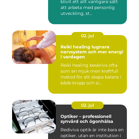
blivit ett allt vanligare sätt
att arbeta med personlig
utveckling, st...
02. jul
Reiki healing lugnare
nervsystem och mer energi
i vardagen
Reiki healing beskrivs ofta
som en mjuk men kraftfull
metod för att skapa balans i
både kropp och si...
02. jul
Optiker – professionell
synvård och ögonhälsa
Rediviva optik är inte bara en
optiker, utan en institution i