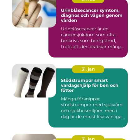
Urinblåsecancer symtom,
diagnos och vägen genom
vården
Urinblåsecancer är en
cancersjukdom som ofta
beskrivs som bortglömd,
trots att den drabbar många
män...
31. jan
Stödstrumpor smart
vardagshjälp för ben och
fötter
Många förknippar
stödstrumpor med sjukvård
och sjukhusmiljöer, men i
dag är de minst lika vanliga
på...
31. jan