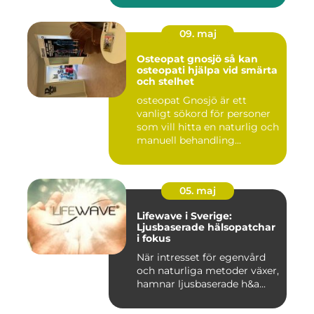
09. maj
Osteopat gnosjö så kan
osteopati hjälpa vid smärta
och stelhet
osteopat Gnosjö är ett
vanligt sökord för personer
som vill hitta en naturlig och
manuell behandling...
05. maj
Lifewave i Sverige:
Ljusbaserade hälsopatchar
i fokus
När intresset för egenvård
och naturliga metoder växer,
hamnar ljusbaserade h&a...