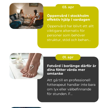
03. apr
Öppenvård I stockholm
effektiv hjälp i vardagen
Öppenvård har blivit ett allt
viktigare alternativ för
personer som behöver
struktur, stöd och behan...
01. apr
Fotvård i borlänge därför är
dina fötter värda mer
omtanke
Att gå till en professionell
fotterapeut handlar inte bara
om lyx eller välbefinnande
för stunden. F...