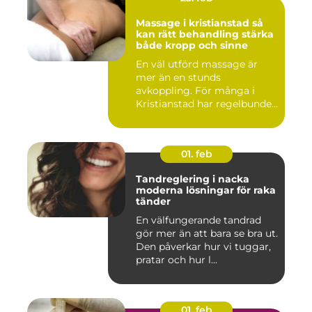
Massage i kristianstad så
kan rätt behandling stärka
både kropp och sinne
En väl utförd massage är
mer än en stunds
avkoppling. För många i
Kristianstad har regelbunden
massa...
01. feb
Tandreglering i nacka
moderna lösningar för raka
tänder
En välfungerande tandrad
gör mer än att bara se bra ut.
Den påverkar hur vi tuggar,
pratar och hur l...
01. feb