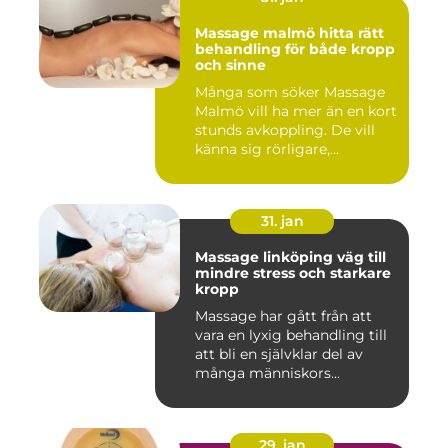
Massage malmö hitta rätt
behandling för både kropp
och sinne
Många som söker Massage
Malmö vill ha mer än en kort
stunds avkoppling. De vill
känna sig rörligare,...
31. jan
Massage linköping väg till
mindre stress och starkare
kropp
Massage har gått från att
vara en lyxig behandling till
att bli en självklar del av
många människors...
29. jan