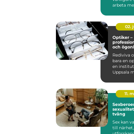
arbeta me
utveckling,
02. j
Optiker –
professio
och ögon
Rediviva o
bara en op
en institut
Uppsala m
år...
11. 
Sexberoend
sexualitet
tvång
Sex kan va
till närhet
utforskand