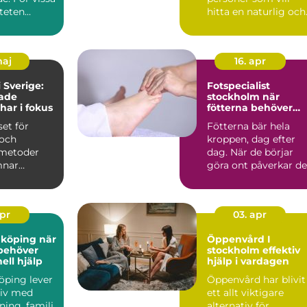
iteten
hitta en naturlig och
erha...
manuell behandling..
maj
16. apr
 Sverige:
Fotspecialist
rade
stockholm när
har i fokus
fötterna behöver
professionell hjälp
set för
Fötterna bär hela
och
kroppen, dag efter
 metoder
dag. När de börjar
mnar
göra ont påverkar de
de h&a...
snabbt både vardag,
tr...
apr
03. apr
öping när
Öppenvård I
behöver
stockholm effektiv
ell hjälp
hjälp i vardagen
öping lever
Öppenvård har blivit
 liv med
ett allt viktigare
ning, familj
alternativ för