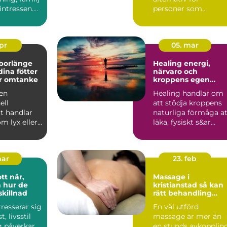
sintressen.
personer som
n fu...
behöver struktur,
stöd och behan...
apr
05. mar
 borlänge
Healing energi,
dina fötter
närvaro och
r omtanke
kroppens egen
läkningskraft
 en
Healing handlar om
ell
att stödja kroppens
t handlar
naturliga förmåga at
om lyx eller
läka, fysiskt s&ar...
nde för
..
mar
23. feb
när,
Massage i
h hur de
kristianstad så kan
skillnad
rätt behandling
stärka både kropp
ntresserar sig
En väl utförd
och sinne
t, livsstil
massage är mer än
g påverkar
en stunds avkoppling