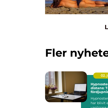
L
Fler nyhet
02. j
Hypnoste
distans: 
fördjupni
egen takt
Hypnoster
har blivit e
vanligare 