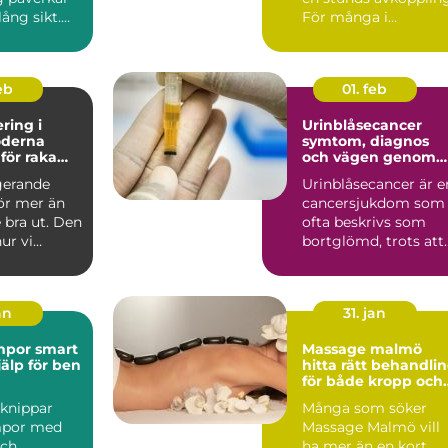
lång sikt.
För många i
.
Kristianstad har
regelbunden massa..
feb
01. feb
ring i
Urinblåsecancer
symtom, diagnos
för raka
och vägen genom
vården
gerande
Urinblåsecancer är e
ör mer än
cancersjukdom som
e bra ut. Den
ofta beskrivs som
ur vi
bortglömd, trots att
atar och
den drabbar många
män...
an
31. jan
 smart
Massage malmö
älp för ben
hitta rätt behandli
för både kropp och
sinne
knippar
Många som söker
mpor med
Massage Malmö vill
och
ha mer än en kort