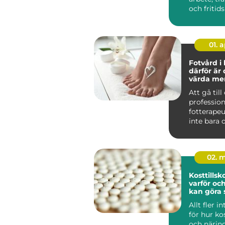
och fritid
När kroppe
01. 
Fotvård i
därför är 
värda me
Att gå till
profession
fotterapeu
inte bara 
välbefinna
stunden. F.
02. 
Kosttillskott 
varför oc
kan göra 
Allt fler i
för hur kos
och närin