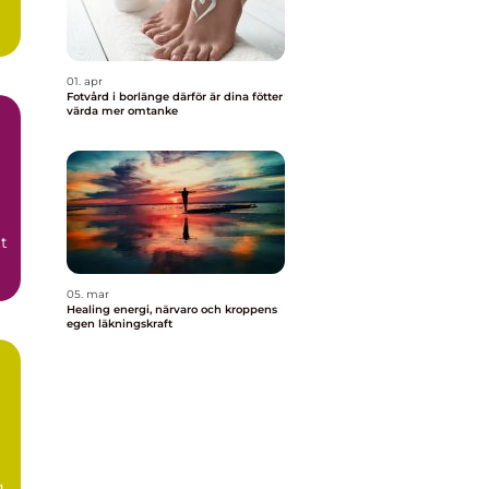
01. apr
Fotvård i borlänge därför är dina fötter
värda mer omtanke
t
05. mar
Healing energi, närvaro och kroppens
egen läkningskraft
.