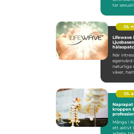
tar sexual
däremot öv
05. 
Lifewave i
Ljusbase
hälsopatc
När intres
egenvård 
naturliga
växer, ha
ljusbasera
05. 
Naprapat k
kroppen 
profession
Många i K
ett aktivt
arbete, trä