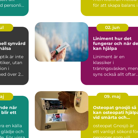
d personlig
för att skapa balans i
 st...
både kropp och si...
ul
02. jun
Liniment hur det
nell synvård
fungerar och när de
hälsa
kan hjälpa
ptik är inte
Liniment är en
tiker, utan
klassiker i
ion i
träningsväskan, men
ed över 25
syns också allt oftare
hemmabadrum och
på behandlin...
maj
09. maj
e när
Osteopat gnosjö så
 blir ett
kan osteopati hjälp
vid smärta och
stelhet
ra en källa
osteopat Gnosjö är
, glädje och
ett vanligt sökord fö
e. För vissa
personer som vill