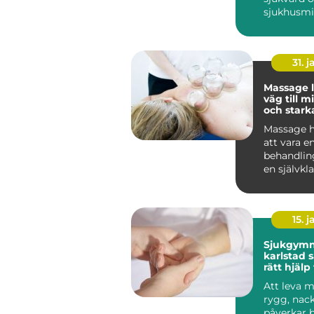
sjukhusmil
dag är de 
vanliga på.
31. j
Massage 
väg till m
och stark
Massage h
att vara en
behandling 
en självkla
många män
15. j
Sjukgymn
karlstad så hittar du
rätt hjälp
och besvä
Att leva m
rygg, nack
påverkar 