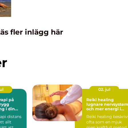
äs fler inlägg här
er
ul
02. jul
rapi på
Reiki healing
Trygg
lugnare nervsyste
ng i din
och mer energi i
vardagen
api distans
Reiki healing beskriv
tt allt
ofta som en mjuk
sätt att
men kraftfull metod