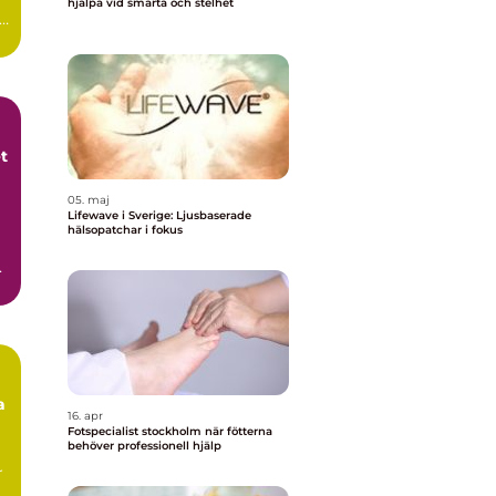
hjälpa vid smärta och stelhet
t
05. maj
Lifewave i Sverige: Ljusbaserade
hälsopatchar i fokus
 i
a
16. apr
Fotspecialist stockholm när fötterna
behöver professionell hjälp
r