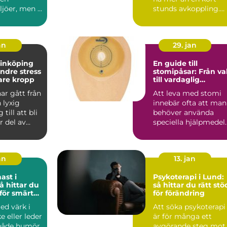
jöer, men i
stunds avkoppling.
minst lika
De vill känna sig
..
rörligare,...
an
29. jan
linköping
En guide till
indre stress
stomipåsar: Från va
are kropp
till vardaglig
användning
ar gått från
Att leva med stomi
 lyxig
innebär ofta att man
till att bli
behöver använda
r del av
speciella hjälpmedel
niskors...
s&a...
an
13. jan
ast i
Psykoterapi i Lund:
så hittar du rätt stö
 för smärta
för förändring
r
ed värk i
Att söka psykoterapi
e eller leder
är för många ett
både humör,
avgörande steg mot