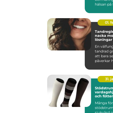
hälsan på 
Mitt i den..
01. 
Tandregle
nacka moderna
lösningar 
tänder
En välfun
tandrad g
att bara s
påverkar h
tuggar, pr
hur l...
31. j
Stödstrumpor
vardagshj
och fötter
Många för
stödstru
sjukvård 