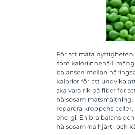
För att mäta nyttigheten 
som kaloriinnehåll, mängd
balansen mellan näringsäm
kalorier för att undvika
ska vara rik på fiber för
hälsosam matsmältning. Pr
reparera kroppens celler,
energi. En bra balans och k
hälsosamma hjärt- och kä