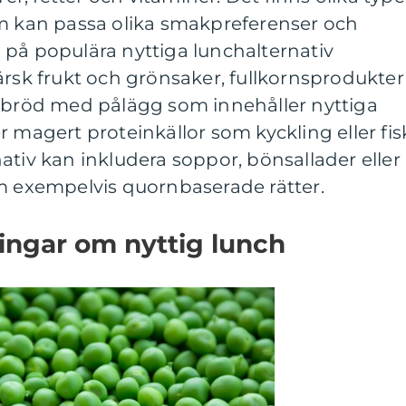
om kan passa olika smakpreferenser och
 på populära nyttiga lunchalternativ
ärsk frukt och grönsaker, fullkornsprodukter
nsbröd med pålägg som innehåller nyttiga
 magert proteinkällor som kyckling eller fis
ativ kan inkludera soppor, bönsallader eller
om exempelvis quornbaserade rätter.
ingar om nyttig lunch