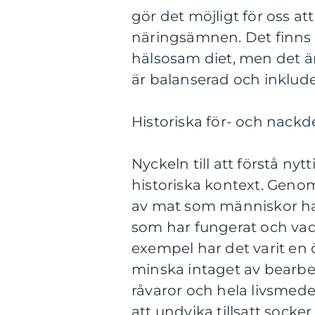
gör det möjligt för oss att 
näringsämnen. Det finns i
hälsosam diet, men det är
är balanserad och inklud
Historiska för- och nackd
Nyckeln till att förstå ny
historiska kontext. Genom 
av mat som människor har 
som har fungerat och vad 
exempel har det varit e
minska intaget av bearbet
råvaror och hela livsmedel
att undvika tillsatt sock