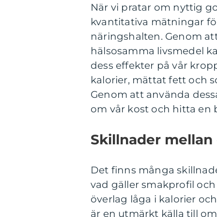
När vi pratar om nyttig g
kvantitativa mätningar för
näringshalten. Genom at
hälsosamma livsmedel kan
dess effekter på vår krop
kalorier, mättat fett oc
Genom att använda dessa
om vår kost och hitta en 
Skillnader mellan
Det finns många skillnade
vad gäller smakprofil och 
överlag låga i kalorier oc
är en utmärkt källa till o