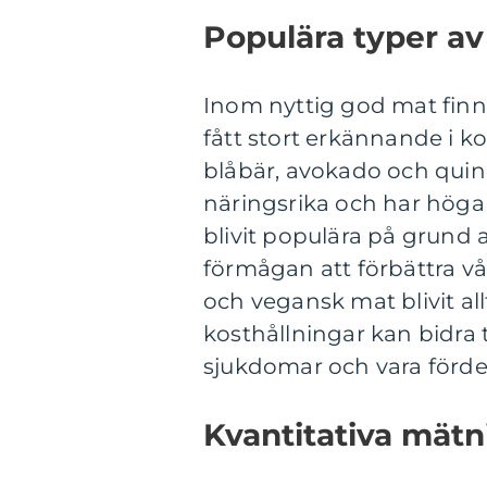
Populära typer av
Inom nyttig god mat finns
fått stort erkännande i 
blåbär, avokado och quino
näringsrika och har höga 
blivit populära på grun
förmågan att förbättra v
och vegansk mat blivit al
kosthållningar kan bidra t
sjukdomar och vara fördel
Kvantitativa mät