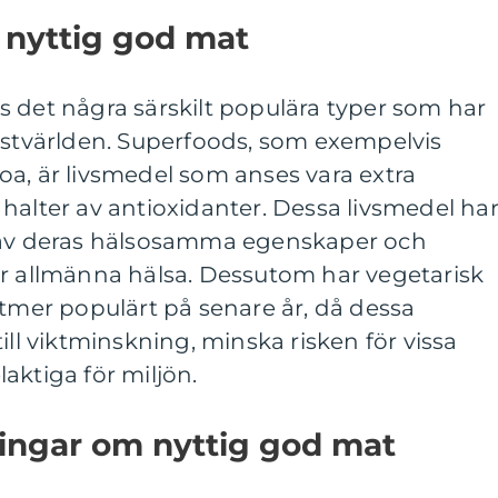
 nyttig god mat
 det några särskilt populära typer som har
kostvärlden. Superfoods, som exempelvis
a, är livsmedel som anses vara extra
halter av antioxidanter. Dessa livsmedel ha
d av deras hälsosamma egenskaper och
år allmänna hälsa. Dessutom har vegetarisk
ltmer populärt på senare år, då dessa
ill viktminskning, minska risken för vissa
aktiga för miljön.
ningar om nyttig god mat