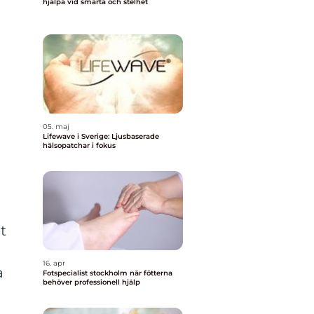
hjälpa vid smärta och stelhet
05. maj
Lifewave i Sverige: Ljusbaserade
hälsopatchar i fokus
t
16. apr
a
Fotspecialist stockholm när fötterna
behöver professionell hjälp