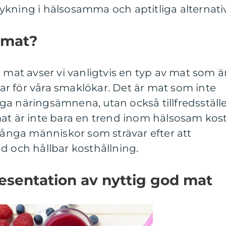
ykning i hälsosamma och aptitliga alternati
 mat?
d mat avser vi vanligtvis en typ av mat som ä
r för våra smaklökar. Det är mat som inte
a näringsämnena, utan också tillfredsställ
at är inte bara en trend inom hälsosam kost
 många människor som strävar efter att
d och hållbar kosthållning.
esentation av nyttig god mat