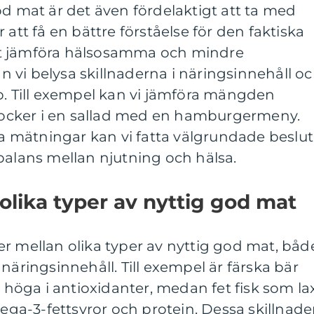
od mat är det även fördelaktigt att ta med
 att få en bättre förståelse för den faktiska
t jämföra hälsosamma och mindre
 vi belysa skillnaderna i näringsinnehåll o
p. Till exempel kan vi jämföra mängden
h socker i en sallad med en hamburgermeny.
 mätningar kan vi fatta välgrundade beslut
balans mellan njutning och hälsa.
 olika typer av nyttig god mat
r mellan olika typer av nyttig god mat, båd
näringsinnehåll. Till exempel är färska bär
h höga i antioxidanter, medan fet fisk som la
mega-3-fettsyror och protein. Dessa skillnade