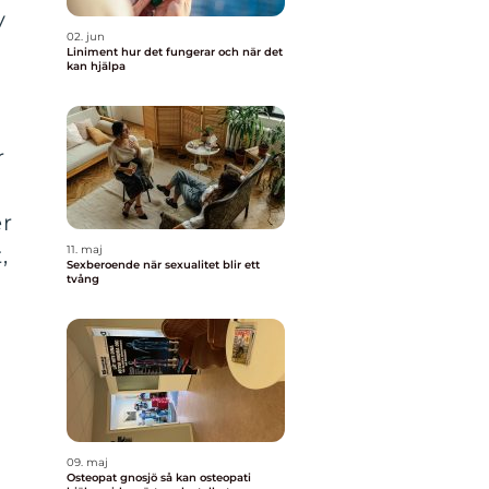
v
02. jun
Liniment hur det fungerar och när det
kan hjälpa
r
er
,
11. maj
Sexberoende när sexualitet blir ett
tvång
09. maj
Osteopat gnosjö så kan osteopati