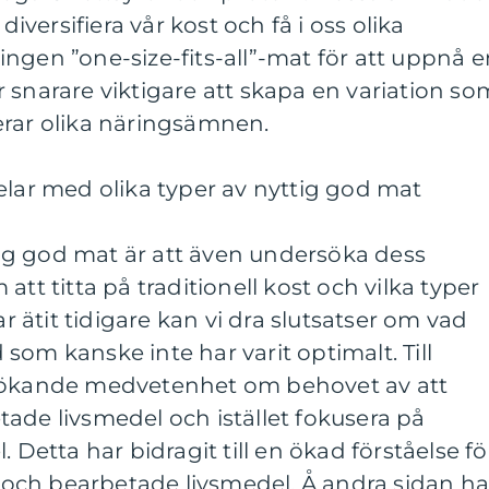
diversifiera vår kost och få i oss olika
ngen ”one-size-fits-all”-mat för att uppnå e
 snarare viktigare att skapa en variation so
erar olika näringsämnen.
elar med olika typer av nyttig god mat
ttig god mat är att även undersöka dess
att titta på traditionell kost och vilka typer
ätit tidigare kan vi dra slutsatser om vad
som kanske inte har varit optimalt. Till
n ökande medvetenhet om behovet av att
ade livsmedel och istället fokusera på
. Detta har bidragit till en ökad förståelse fö
er och bearbetade livsmedel. Å andra sidan ha