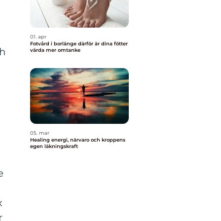
01. apr
Fotvård i borlänge därför är dina fötter
ch
värda mer omtanke
05. mar
Healing energi, närvaro och kroppens
egen läkningskraft
e
x
r