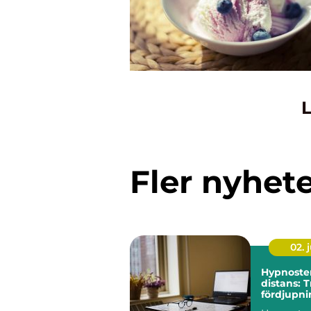
L
Fler nyhet
02. j
Hypnoste
distans: 
fördjupni
egen takt