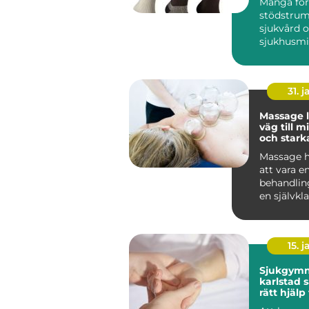
Många för
stödstru
sjukvård 
sjukhusmil
dag är de 
vanliga på.
31. j
Massage 
väg till m
och stark
Massage h
att vara en
behandling 
en självkla
många män
15. j
Sjukgymn
karlstad så hittar du
rätt hjälp
och besvä