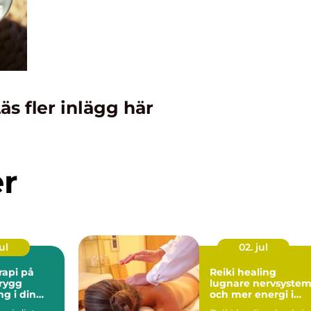
äs fler inlägg här
er
ul
02. jul
rapi på
Reiki healing
Trygg
lugnare nervsyste
ng i din
och mer energi i
vardagen