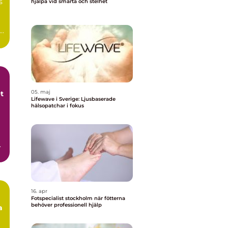
s
hjälpa vid smärta och stelhet
05. maj
t
Lifewave i Sverige: Ljusbaserade
hälsopatchar i fokus
 i
16. apr
Fotspecialist stockholm när fötterna
behöver professionell hjälp
a