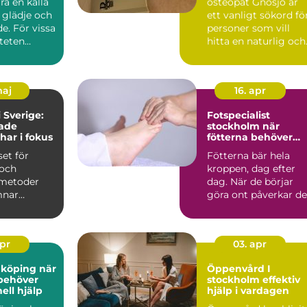
ra en källa
osteopat Gnosjö är
, glädje och
ett vanligt sökord fö
e. För vissa
personer som vill
iteten
hitta en naturlig och
erha...
manuell behandling..
maj
16. apr
 Sverige:
Fotspecialist
rade
stockholm när
har i fokus
fötterna behöver
professionell hjälp
set för
Fötterna bär hela
och
kroppen, dag efter
 metoder
dag. När de börjar
mnar
göra ont påverkar de
de h&a...
snabbt både vardag,
tr...
apr
03. apr
öping när
Öppenvård I
behöver
stockholm effektiv
ell hjälp
hjälp i vardagen