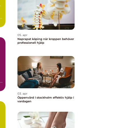
r
.
05. apr
Naprapat köping när kroppen behöver
professionell hjälp
t
03. apr
Öppenvård I stockholm effektiv hjälp i
vardagen