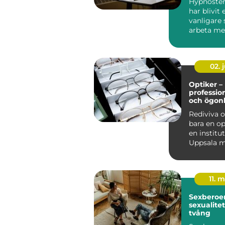
Hypnoster
har blivit e
vanligare 
arbeta me
utveckling,
02. j
Optiker –
professio
och ögon
Rediviva o
bara en op
en institut
Uppsala m
år...
11. 
Sexberoend
sexualitet
tvång