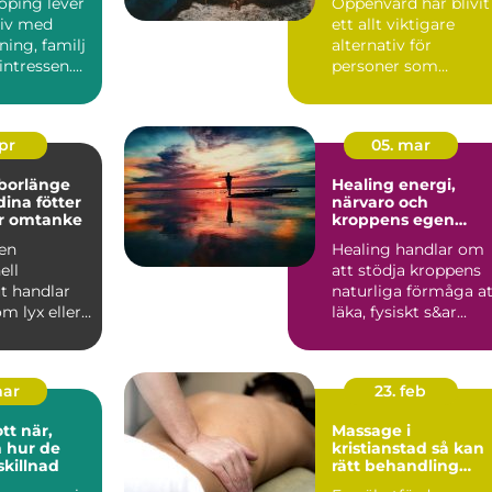
öping lever
Öppenvård har blivit
 liv med
ett allt viktigare
ning, familj
alternativ för
sintressen.
personer som
n fu...
behöver struktur,
stöd och behan...
apr
05. mar
 borlänge
Healing energi,
dina fötter
närvaro och
r omtanke
kroppens egen
läkningskraft
 en
Healing handlar om
ell
att stödja kroppens
t handlar
naturliga förmåga at
om lyx eller
läka, fysiskt s&ar...
nde för
..
mar
23. feb
när,
Massage i
h hur de
kristianstad så kan
skillnad
rätt behandling
stärka både kropp