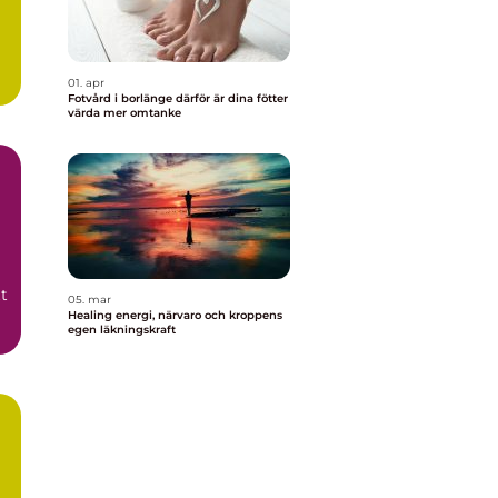
01. apr
Fotvård i borlänge därför är dina fötter
värda mer omtanke
t
05. mar
Healing energi, närvaro och kroppens
egen läkningskraft