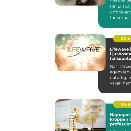
Sex kan va
till närhet
utforskand
tar sexual
däremot öv
05. 
Lifewave i
Ljusbase
hälsopatc
När intres
egenvård 
naturliga
växer, ha
ljusbasera
05. 
Naprapat k
kroppen 
profession