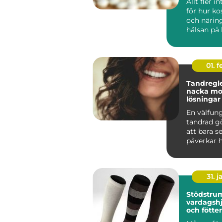
Allt fler i
för hur kos
och närin
hälsan på 
Mitt i den..
01. 
Tandregle
nacka moderna
lösningar 
tänder
En välfun
tandrad g
att bara s
påverkar h
tuggar, pr
hur l...
31. j
Stödstrumpor
vardagshj
och fötter