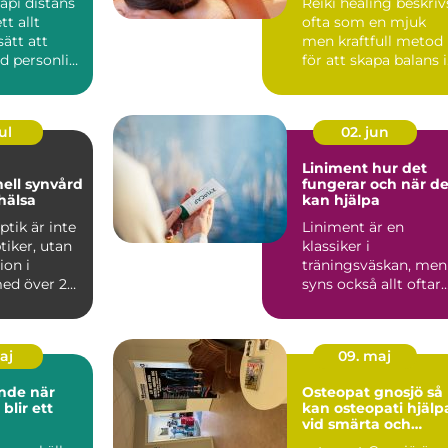
api distans
Reiki healing beskriv
tt allt
ofta som en mjuk
sätt att
men kraftfull metod
d personlig
för att skapa balans i
 st...
både kropp och si...
ul
02. jun
Liniment hur det
nell synvård
fungerar och när de
hälsa
kan hjälpa
ptik är inte
Liniment är en
tiker, utan
klassiker i
ion i
träningsväskan, men
ed över 25
syns också allt oftare
hemmabadrum och
på behandlin...
maj
09. maj
e när
Osteopat gnosjö så
 blir ett
kan osteopati hjälp
vid smärta och
stelhet