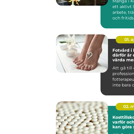
Många i K
ett aktivt
arbete, trä
och fritid
När kroppe
01. 
Fotvård i
därför är 
värda me
Att gå till
profession
fotterapeu
inte bara 
välbefinna
stunden. F.
02. 
Kosttillskott 
varför oc
kan göra 