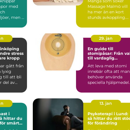
knippar
Många som söker
mpor med
Massage Malmö vill
och
ha mer än en kort
jöer, men i
stunds avkoppling.
minst lika
De vill känna sig
..
rörligare,...
an
29. jan
linköping
En guide till
indre stress
stomipåsar: Från va
are kropp
till vardaglig
användning
ar gått från
Att leva med stomi
 lyxig
innebär ofta att man
till att bli
behöver använda
r del av
speciella hjälpmedel
niskors...
s&a...
an
13. jan
ast i
Psykoterapi i Lund:
så hittar du rätt stö
 för smärta
för förändring
r