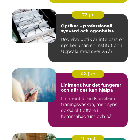
02. jul
Optiker – professionell
synvård och ögonhälsa
Rediviva optik är inte bara en
optiker, utan en institution i
Uppsala med över 25 år...
02. jun
Liniment hur det fungerar
och när det kan hjälpa
Liniment är en klassiker i
träningsväskan, men syns
också allt oftare i
hemmabadrum och på
behandlin...
11. maj