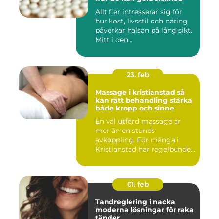
Allt fler intresserar sig för
hur kost, livsstil och näring
påverkar hälsan på lång sikt.
Mitt i den...
23. feb
Massage i kristianstad så
kan rätt behandling stärka
både kropp och sinne
En väl utförd massage är
mer än en stunds
avkoppling. För många i
Kristianstad har regelbunden
massa...
01. feb
Tandreglering i nacka
moderna lösningar för raka
tänder