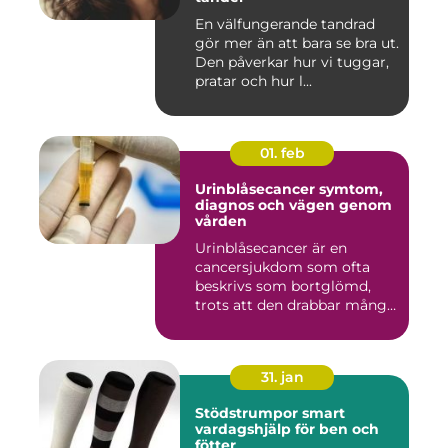
En välfungerande tandrad
gör mer än att bara se bra ut.
Den påverkar hur vi tuggar,
pratar och hur l...
01. feb
Urinblåsecancer symtom,
diagnos och vägen genom
vården
Urinblåsecancer är en
cancersjukdom som ofta
beskrivs som bortglömd,
trots att den drabbar många
män...
31. jan
Stödstrumpor smart
vardagshjälp för ben och
fötter