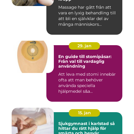
Massage har gått från att
vara en lyxig behandling till
att bli en självklar del av
många människors...
29. jan
En guide till stomipåsar:
Från val till vardaglig
användning
Att leva med stomi innebär
ofta att man behöver
använda speciella
hjälpmedel s&a...
15. jan
Sjukgymnast i karlstad så
hittar du rätt hjälp för
smärta och besvär