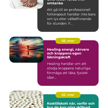
omtanke
Att gå till en professionell
fotterapeut handlar inte bara
om lyx eller välbefinnande
för stunden. F...
05. mar
Healing energi, närvaro
och kroppens egen
läkningskraft
Healing handlar om att
stödja kroppens naturliga
förmåga att läka, fysiskt
s&ar...
02. mar
Kosttillskott när, varför och
hur de kan göra skillnad