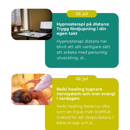
02. jul
Hypnosterapi på distans:
Trygg fördjupning i din
egen takt
Hypnosterapi distans har
blivit ett allt vanligare sätt
att arbeta med personlig
utveckling, st...
02. jul
Reiki healing lugnare
nervsystem och mer energi
i vardagen
Reiki healing beskrivs ofta
som en mjuk men kraftfull
metod för att skapa balans i
både kropp och si...