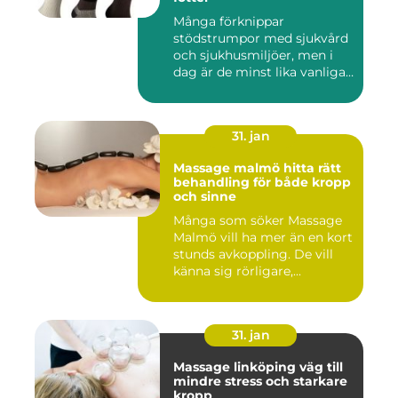
Många förknippar
stödstrumpor med sjukvård
och sjukhusmiljöer, men i
dag är de minst lika vanliga
på...
31. jan
Massage malmö hitta rätt
behandling för både kropp
och sinne
Många som söker Massage
Malmö vill ha mer än en kort
stunds avkoppling. De vill
känna sig rörligare,...
31. jan
Massage linköping väg till
mindre stress och starkare
kropp