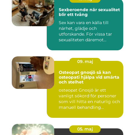
Sexberoende när sexualitet
blir ett tvång
Sex kan vara en källa till
närhet, glädje och
utforskande. För vissa tar
sexualiteten däremot
överha...
09. maj
Osteopat gnosjö så kan
osteopati hjälpa vid smärta
och stelhet
osteopat Gnosjö är ett
vanligt sökord för personer
som vill hitta en naturlig och
manuell behandling...
05. maj