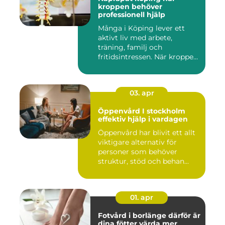
kroppen behöver
professionell hjälp
Många i Köping lever ett
aktivt liv med arbete,
träning, familj och
fritidsintressen. När kroppen
fu...
03. apr
Öppenvård I stockholm
effektiv hjälp i vardagen
Öppenvård har blivit ett allt
viktigare alternativ för
personer som behöver
struktur, stöd och behan...
01. apr
Fotvård i borlänge därför är
dina fötter värda mer