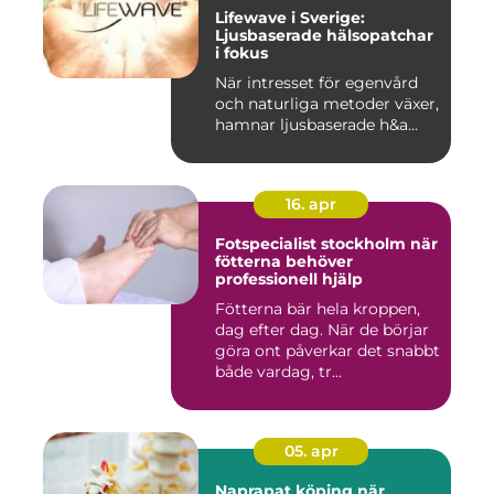
Lifewave i Sverige:
Ljusbaserade hälsopatchar
i fokus
När intresset för egenvård
och naturliga metoder växer,
hamnar ljusbaserade h&a...
16. apr
Fotspecialist stockholm när
fötterna behöver
professionell hjälp
Fötterna bär hela kroppen,
dag efter dag. När de börjar
göra ont påverkar det snabbt
både vardag, tr...
05. apr
Naprapat köping när