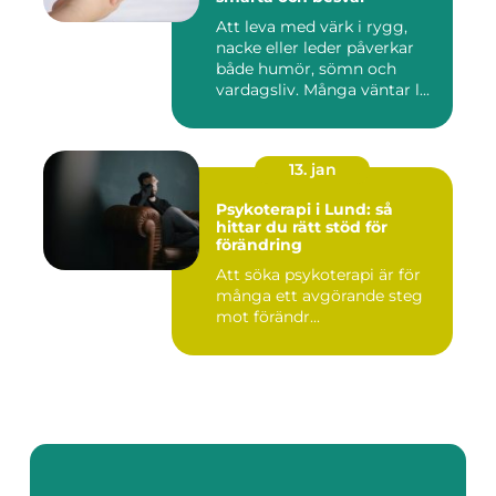
Att leva med värk i rygg,
nacke eller leder påverkar
både humör, sömn och
vardagsliv. Många väntar l...
13. jan
Psykoterapi i Lund: så
hittar du rätt stöd för
förändring
Att söka psykoterapi är för
många ett avgörande steg
mot förändr...