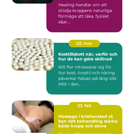
Healing handlar om att
stödja kroppens naturliga
förmåga att läka, fysiskt
s&ar...
02. mar
Kosttillskott när, varför och
hur de kan göra skillnad
Allt fler intresserar sig för
hur kost, livsstil och näring
påverkar hälsan på lång sikt.
Mitt i den...
23. feb
Massage i kristianstad så
kan rätt behandling stärka
både kropp och sinne
En väl utförd massage är