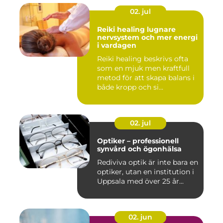
02. jul
Reiki healing lugnare
nervsystem och mer energi
i vardagen
Reiki healing beskrivs ofta
som en mjuk men kraftfull
metod för att skapa balans i
både kropp och si...
02. jul
Optiker – professionell
synvård och ögonhälsa
Rediviva optik är inte bara en
optiker, utan en institution i
Uppsala med över 25 år...
02. jun