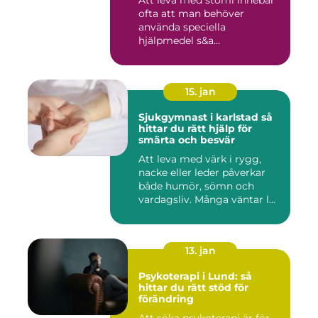
ofta att man behöver
använda speciella
hjälpmedel s&a...
15. jan
Sjukgymnast i karlstad så
hittar du rätt hjälp för
smärta och besvär
Att leva med värk i rygg,
nacke eller leder påverkar
både humör, sömn och
vardagsliv. Många väntar l...
13. jan
Psykoterapi i Lund: så
hittar du rätt stöd för
förändring
Att söka psykoterapi är för