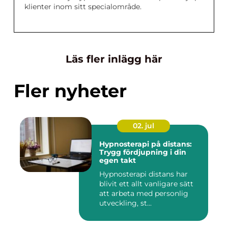
klienter inom sitt specialområde.
Läs fler inlägg här
Fler nyheter
02. jul
Hypnosterapi på distans:
Trygg fördjupning i din
egen takt
Hypnosterapi distans har
blivit ett allt vanligare sätt
att arbeta med personlig
utveckling, st...