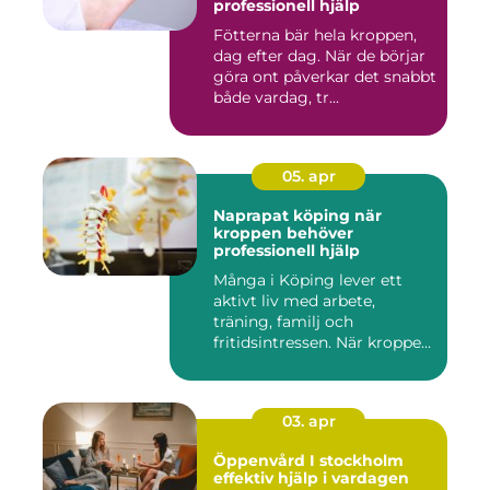
professionell hjälp
Fötterna bär hela kroppen,
dag efter dag. När de börjar
göra ont påverkar det snabbt
både vardag, tr...
05. apr
Naprapat köping när
kroppen behöver
professionell hjälp
Många i Köping lever ett
aktivt liv med arbete,
träning, familj och
fritidsintressen. När kroppen
fu...
03. apr
Öppenvård I stockholm
effektiv hjälp i vardagen