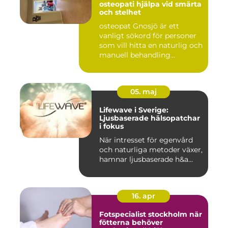
osteopati hjälpa vid smärta
och stelhet
osteopat Gnosjö är ett
vanligt sökord för personer
som vill hitta en naturlig och
manuell behandling...
05. maj
Lifewave i Sverige:
Ljusbaserade hälsopatchar
i fokus
När intresset för egenvård
och naturliga metoder växer,
hamnar ljusbaserade h&a...
16. apr
Fotspecialist stockholm när
fötterna behöver