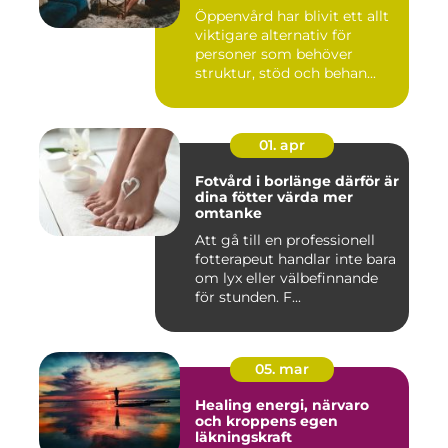
Öppenvård har blivit ett allt
viktigare alternativ för
personer som behöver
struktur, stöd och behan...
01. apr
Fotvård i borlänge därför är
dina fötter värda mer
omtanke
Att gå till en professionell
fotterapeut handlar inte bara
om lyx eller välbefinnande
för stunden. F...
05. mar
Healing energi, närvaro
och kroppens egen
läkningskraft