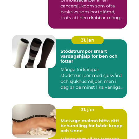
cancersjukdom som ofta
beskrivs som bortglömd,
trots att den drabbar många
män...
31. jan
Stödstrumpor smart
vardagshjälp för ben och
fötter
Många förknippar
stödstrumpor med sjukvård
och sjukhusmiljöer, men i
dag är de minst lika vanliga
på...
31. jan
Massage malmö hitta rätt
behandling för både kropp
och sinne
Många som söker Massage