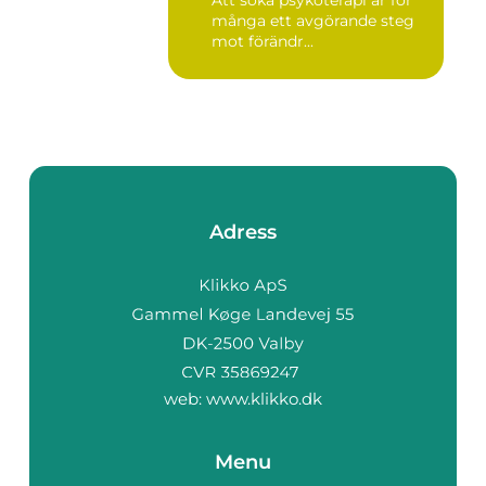
många ett avgörande steg
mot förändr...
Adress
web:
www.klikko.dk
Menu