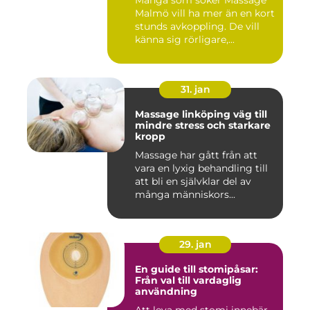
Malmö vill ha mer än en kort
stunds avkoppling. De vill
känna sig rörligare,...
31. jan
Massage linköping väg till
mindre stress och starkare
kropp
Massage har gått från att
vara en lyxig behandling till
att bli en självklar del av
många människors...
29. jan
En guide till stomipåsar:
Från val till vardaglig
användning
Att leva med stomi innebär