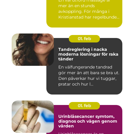
mer än en stunds
avkoppling. För många i
Kristianstad har regelbunden
massa...
01. feb
Tandreglering i nacka
moderna lösningar för raka
tänder
En välfungerande tandrad
gör mer än att bara se bra ut.
Den påverkar hur vi tuggar,
pratar och hur l...
01. feb
Urinblåsecancer symtom,
diagnos och vägen genom
vården
Urinblåsecancer är en