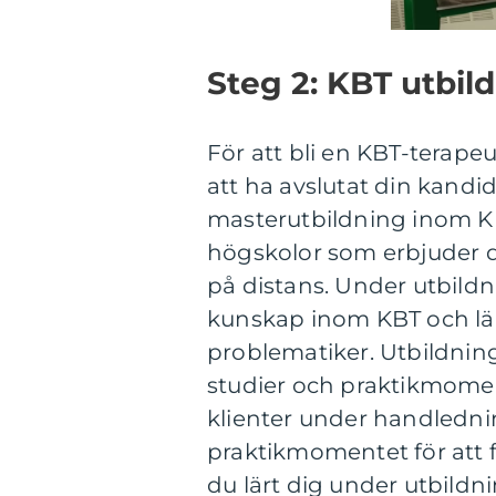
Steg 2: KBT utbil
För att bli en KBT-terapeu
att ha avslutat din kandi
masterutbildning inom KBT
högskolor som erbjuder 
på distans. Under utbild
kunskap inom KBT och lära
problematiker. Utbildning
studier och praktikmoment
klienter under handlednin
praktikmomentet för att f
du lärt dig under utbildn