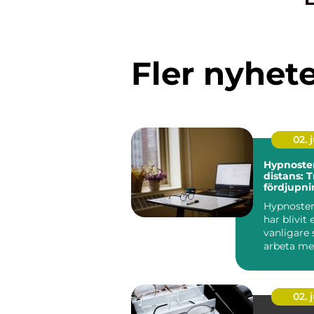
Fler nyhet
02. j
Hypnoste
distans: 
fördjupni
egen takt
Hypnoster
har blivit e
vanligare 
arbeta me
utveckling,
02. j