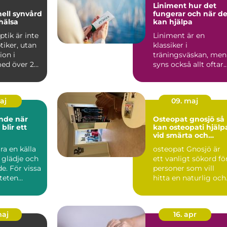
Liniment hur det
nell synvård
fungerar och när de
hälsa
kan hjälpa
ptik är inte
Liniment är en
tiker, utan
klassiker i
ion i
träningsväskan, men
ed över 25
syns också allt oftare
hemmabadrum och
på behandlin...
maj
09. maj
e när
Osteopat gnosjö så
 blir ett
kan osteopati hjälp
vid smärta och
stelhet
ra en källa
osteopat Gnosjö är
, glädje och
ett vanligt sökord fö
e. För vissa
personer som vill
iteten
hitta en naturlig och
erha...
manuell behandling..
maj
16. apr