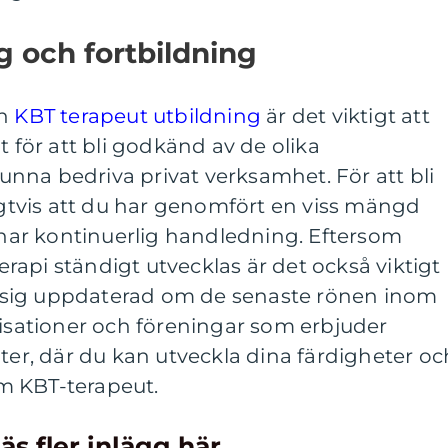
ng och fortbildning
in
KBT terapeut utbildning
är det viktigt att
t för att bli godkänd av de olika
nna bedriva privat verksamhet. För att bli
ligtvis att du har genomfört en viss mängd
ar kontinuerlig handledning. Eftersom
api ständigt utvecklas är det också viktigt
la sig uppdaterad om de senaste rönen inom
nisationer och föreningar som erbjuder
uter, där du kan utveckla dina färdigheter oc
m KBT-terapeut.
äs fler inlägg här