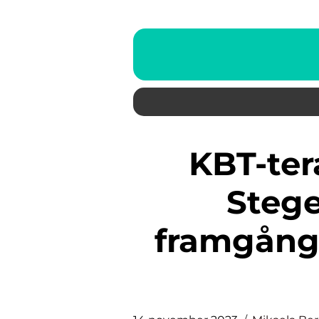
KBT-terapeututbildning:
Stegen
framgång