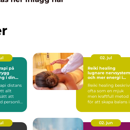
er
ul
02. jul
rapi på
Reiki healing
Trygg
lugnare nervsyste
ng i din
och mer energi i
vardagen
api distans
Reiki healing beskriv
tt allt
ofta som en mjuk
sätt att
men kraftfull metod
d personlig
för att skapa balans i
 st...
både kropp och si...
ul
02. jun