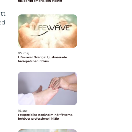
hjälpa vid smärta och stelhet
tt
ed
05. maj
Lifewave i Sverige: Ljusbaserade
hälsopatchar i fokus
16. apr
Fotspecialist stockholm när fötterna
behöver professionell hjälp