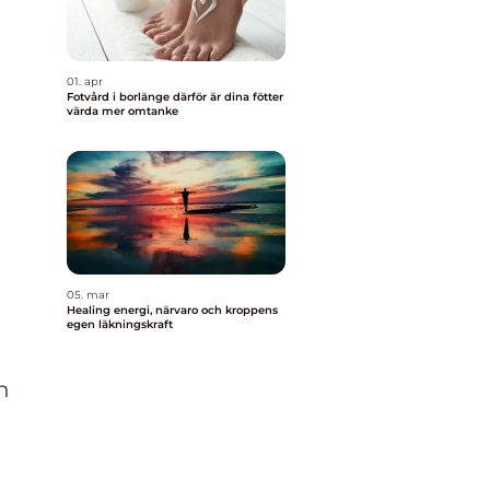
01. apr
Fotvård i borlänge därför är dina fötter
värda mer omtanke
05. mar
Healing energi, närvaro och kroppens
egen läkningskraft
h