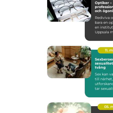
Optiker –
professio
och ögon
Rediviva o
bara en op
en institut
Uppsala m
år...
11. 
Sexberoend
sexualitet
tvång
Sex kan va
till närhet
utforskand
tar sexual
däremot öv
05. 