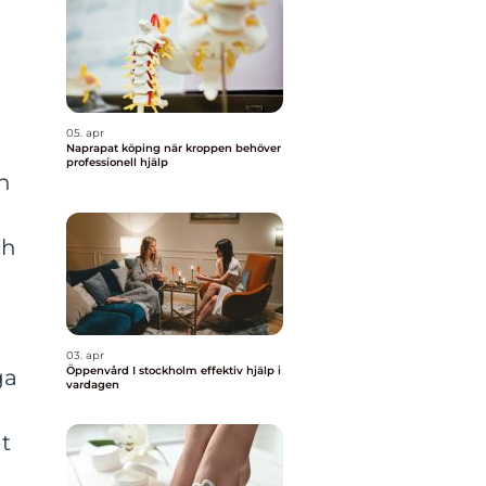
05. apr
Naprapat köping när kroppen behöver
professionell hjälp
n
ch
03. apr
Öppenvård I stockholm effektiv hjälp i
ga
vardagen
t