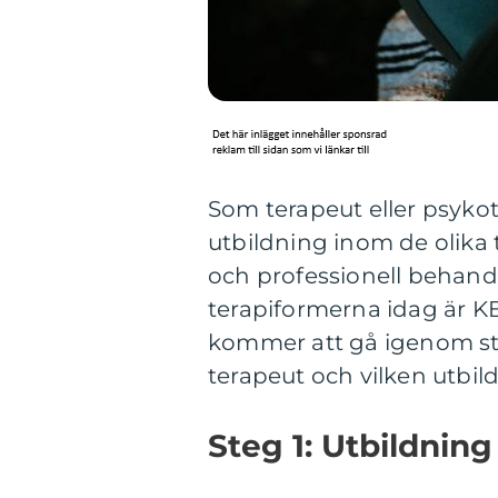
Som terapeut eller psykot
utbildning inom de olika 
och professionell behandli
terapiformerna idag är KB
kommer att gå igenom ste
terapeut och vilken utbil
Steg 1: Utbildnin