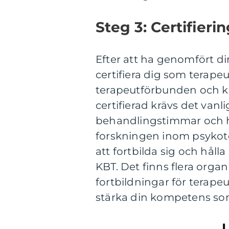
Steg 3: Certifieri
Efter att ha genomfört d
certifiera dig som terapeu
terapeutförbunden och ku
certifierad krävs det van
behandlingstimmar och h
forskningen inom psykoter
att fortbilda sig och hål
KBT. Det finns flera orga
fortbildningar för terape
stärka din kompetens so
L