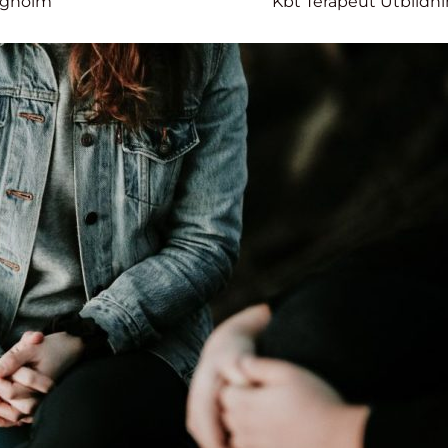
rgholm
Kbt Terapeut Utbildn