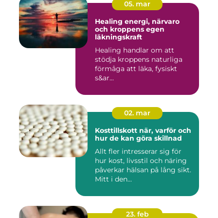
05. mar
Healing energi, närvaro
och kroppens egen
läkningskraft
Healing handlar om att
stödja kroppens naturliga
förmåga att läka, fysiskt
s&ar...
02. mar
Kosttillskott när, varför och
hur de kan göra skillnad
Allt fler intresserar sig för
hur kost, livsstil och näring
påverkar hälsan på lång sikt.
Mitt i den...
23. feb