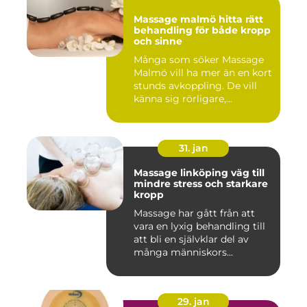
Massage malmö hitta rätt
behandling för både kropp
och sinne
Många som söker Massage
Malmö vill ha mer än en kort
stunds avkoppling. De vill
känna sig rörligare,...
31. jan
Massage linköping väg till
mindre stress och starkare
kropp
Massage har gått från att
vara en lyxig behandling till
att bli en självklar del av
många människors...
29. jan