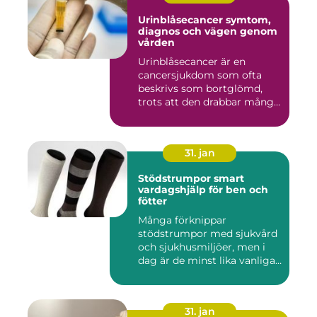
Urinblåsecancer symtom,
diagnos och vägen genom
vården
Urinblåsecancer är en
cancersjukdom som ofta
beskrivs som bortglömd,
trots att den drabbar många
män...
31. jan
Stödstrumpor smart
vardagshjälp för ben och
fötter
Många förknippar
stödstrumpor med sjukvård
och sjukhusmiljöer, men i
dag är de minst lika vanliga
på...
31. jan