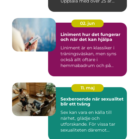
Uppsala med över 25 år...
02. jun
Liniment hur det fungerar
och när det kan hjälpa
Liniment är en klassiker i
träningsväskan, men syns
också allt oftare i
hemmabadrum och på
behandlin...
11. maj
Sexberoende när sexualitet
blir ett tvång
Sex kan vara en källa till
närhet, glädje och
utforskande. För vissa tar
sexualiteten däremot
överha...