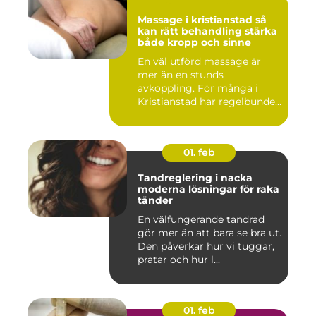
Massage i kristianstad så
kan rätt behandling stärka
både kropp och sinne
En väl utförd massage är
mer än en stunds
avkoppling. För många i
Kristianstad har regelbunden
massa...
01. feb
Tandreglering i nacka
moderna lösningar för raka
tänder
En välfungerande tandrad
gör mer än att bara se bra ut.
Den påverkar hur vi tuggar,
pratar och hur l...
01. feb