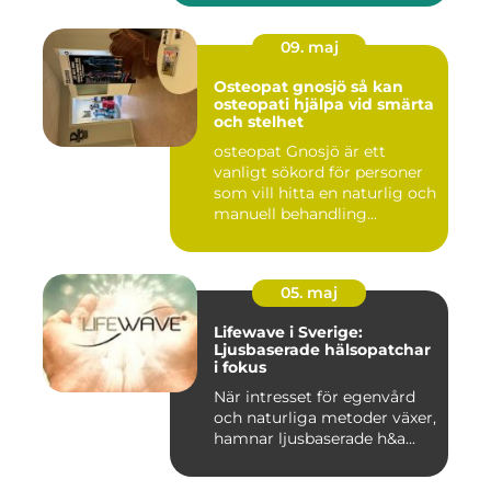
09. maj
Osteopat gnosjö så kan
osteopati hjälpa vid smärta
och stelhet
osteopat Gnosjö är ett
vanligt sökord för personer
som vill hitta en naturlig och
manuell behandling...
05. maj
Lifewave i Sverige:
Ljusbaserade hälsopatchar
i fokus
När intresset för egenvård
och naturliga metoder växer,
hamnar ljusbaserade h&a...