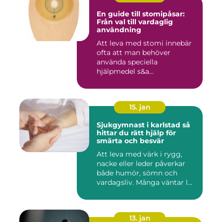
En guide till stomipåsar:
Från val till vardaglig
användning
Att leva med stomi innebär
ofta att man behöver
använda speciella
hjälpmedel s&a...
15. jan
Sjukgymnast i karlstad så
hittar du rätt hjälp för
smärta och besvär
Att leva med värk i rygg,
nacke eller leder påverkar
både humör, sömn och
vardagsliv. Många väntar l...
13. jan