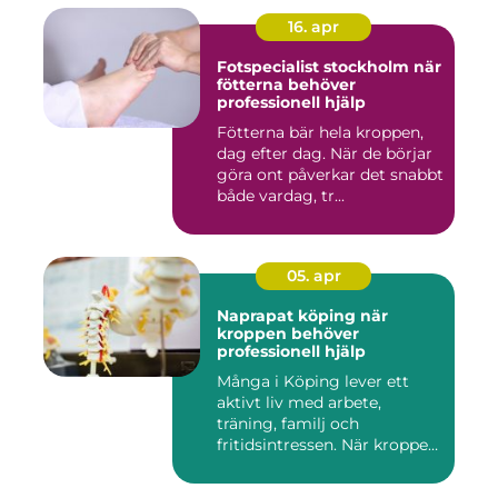
16. apr
Fotspecialist stockholm när
fötterna behöver
professionell hjälp
Fötterna bär hela kroppen,
dag efter dag. När de börjar
göra ont påverkar det snabbt
både vardag, tr...
05. apr
Naprapat köping när
kroppen behöver
professionell hjälp
Många i Köping lever ett
aktivt liv med arbete,
träning, familj och
fritidsintressen. När kroppen
fu...