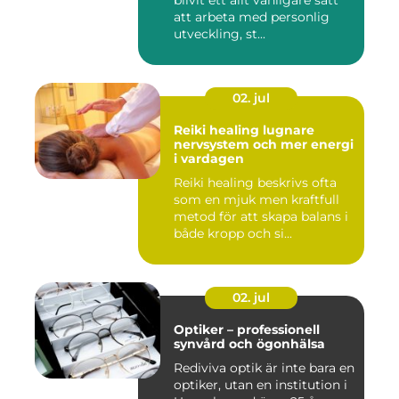
blivit ett allt vanligare sätt
att arbeta med personlig
utveckling, st...
02. jul
Reiki healing lugnare
nervsystem och mer energi
i vardagen
Reiki healing beskrivs ofta
som en mjuk men kraftfull
metod för att skapa balans i
både kropp och si...
02. jul
Optiker – professionell
synvård och ögonhälsa
Rediviva optik är inte bara en
optiker, utan en institution i