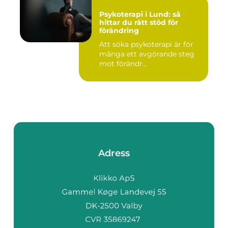
Psykoterapi i Lund: så
hittar du rätt stöd för
förändring
Att söka psykoterapi är för
många ett avgörande steg
mot förändr...
Adress