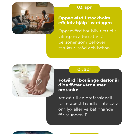
03. apr
Öppenvård I stockholm
effektiv hjälp i vardagen
Öppenvård har blivit ett allt
viktigare alternativ för
personer som behöver
struktur, stöd och behan...
01. apr
Fotvård i borlänge därför är
dina fötter värda mer
omtanke
Att gå till en professionell
fotterapeut handlar inte bara
om lyx eller välbefinnande
för stunden. F...