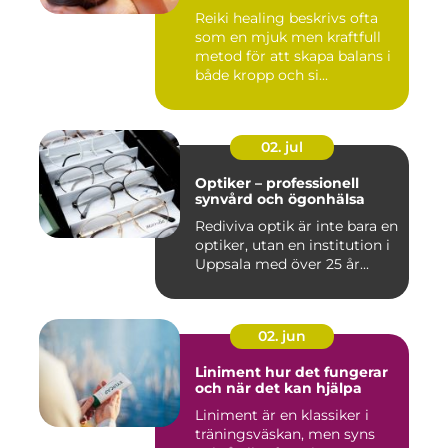
Reiki healing beskrivs ofta
som en mjuk men kraftfull
metod för att skapa balans i
både kropp och si...
02. jul
Optiker – professionell
synvård och ögonhälsa
Rediviva optik är inte bara en
optiker, utan en institution i
Uppsala med över 25 år...
02. jun
Liniment hur det fungerar
och när det kan hjälpa
Liniment är en klassiker i
träningsväskan, men syns