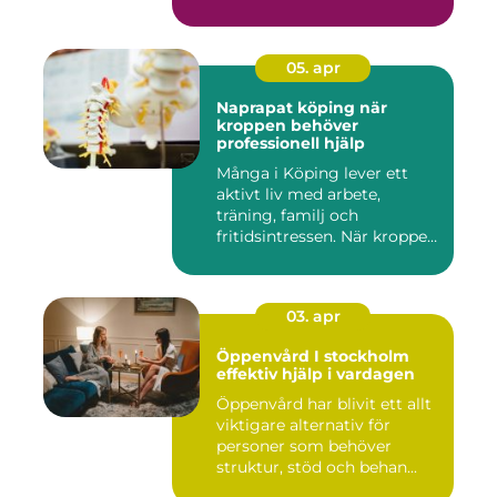
05. apr
Naprapat köping när
kroppen behöver
professionell hjälp
Många i Köping lever ett
aktivt liv med arbete,
träning, familj och
fritidsintressen. När kroppen
fu...
03. apr
Öppenvård I stockholm
effektiv hjälp i vardagen
Öppenvård har blivit ett allt
viktigare alternativ för
personer som behöver
struktur, stöd och behan...