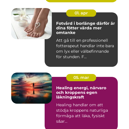
01. apr
Fotvård i borlänge därför är
dina fötter värda mer
omtanke
Att gå till en professionell
fotterapeut handlar inte bara
om lyx eller välbefinnande
för stunden. F...
05. mar
Healing energi, närvaro
och kroppens egen
läkningskraft
Healing handlar om att
stödja kroppens naturliga
förmåga att läka, fysiskt
s&ar...