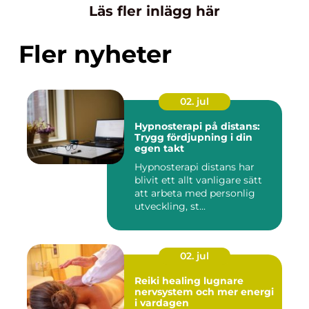
Läs fler inlägg här
Fler nyheter
02. jul
Hypnosterapi på distans:
Trygg fördjupning i din
egen takt
Hypnosterapi distans har
blivit ett allt vanligare sätt
att arbeta med personlig
utveckling, st...
02. jul
Reiki healing lugnare
nervsystem och mer energi
i vardagen