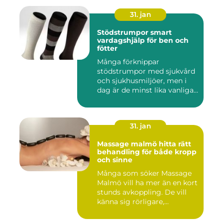
31. jan
Stödstrumpor smart
vardagshjälp för ben och
fötter
Många förknippar
stödstrumpor med sjukvård
och sjukhusmiljöer, men i
dag är de minst lika vanliga
på...
31. jan
Massage malmö hitta rätt
behandling för både kropp
och sinne
Många som söker Massage
Malmö vill ha mer än en kort
stunds avkoppling. De vill
känna sig rörligare,...