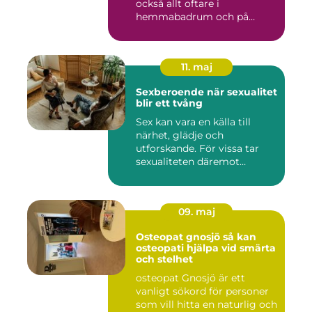
också allt oftare i
hemmabadrum och på
behandlin...
11. maj
Sexberoende när sexualitet
blir ett tvång
Sex kan vara en källa till
närhet, glädje och
utforskande. För vissa tar
sexualiteten däremot
överha...
09. maj
Osteopat gnosjö så kan
osteopati hjälpa vid smärta
och stelhet
osteopat Gnosjö är ett
vanligt sökord för personer
som vill hitta en naturlig och