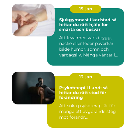
15. jan
Sjukgymnast i karlstad så
hittar du rätt hjälp för
smärta och besvär
Att leva med värk i rygg,
nacke eller leder påverkar
både humör, sömn och
vardagsliv. Många väntar l...
13. jan
Psykoterapi i Lund: så
hittar du rätt stöd för
förändring
Att söka psykoterapi är för
många ett avgörande steg
mot förändr...