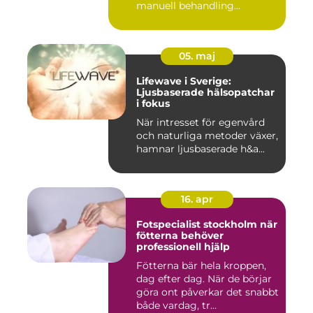
manuell behandling...
05. maj
Lifewave i Sverige:
Ljusbaserade hälsopatchar
i fokus
När intresset för egenvård
och naturliga metoder växer,
hamnar ljusbaserade h&a...
16. apr
Fotspecialist stockholm när
fötterna behöver
professionell hjälp
Fötterna bär hela kroppen,
dag efter dag. När de börjar
göra ont påverkar det snabbt
både vardag, tr...