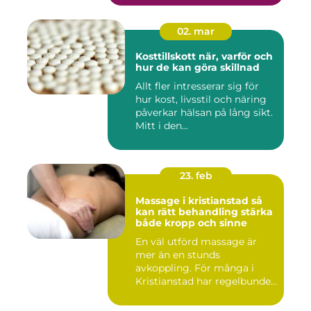
02. mar
Kosttillskott när, varför och
hur de kan göra skillnad
Allt fler intresserar sig för
hur kost, livsstil och näring
påverkar hälsan på lång sikt.
Mitt i den...
23. feb
Massage i kristianstad så
kan rätt behandling stärka
både kropp och sinne
En väl utförd massage är
mer än en stunds
avkoppling. För många i
Kristianstad har regelbunden
massa...