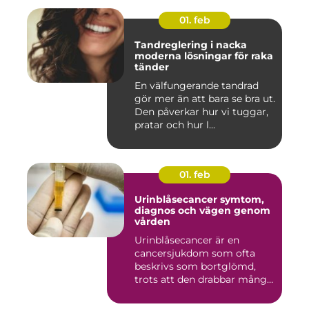
01. feb
Tandreglering i nacka
moderna lösningar för raka
tänder
En välfungerande tandrad
gör mer än att bara se bra ut.
Den påverkar hur vi tuggar,
pratar och hur l...
01. feb
Urinblåsecancer symtom,
diagnos och vägen genom
vården
Urinblåsecancer är en
cancersjukdom som ofta
beskrivs som bortglömd,
trots att den drabbar många
män...