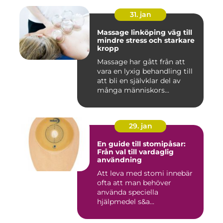
31. jan
Massage linköping väg till
mindre stress och starkare
kropp
Massage har gått från att
vara en lyxig behandling till
att bli en självklar del av
många människors...
29. jan
En guide till stomipåsar:
Från val till vardaglig
användning
Att leva med stomi innebär
ofta att man behöver
använda speciella
hjälpmedel s&a...