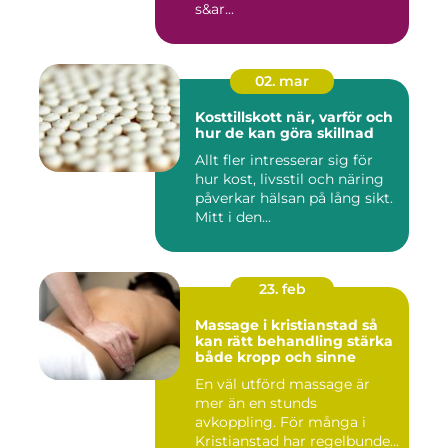
s&ar...
02. mar
Kosttillskott när, varför och
hur de kan göra skillnad
Allt fler intresserar sig för
hur kost, livsstil och näring
påverkar hälsan på lång sikt.
Mitt i den...
23. feb
Massage i kristianstad så
kan rätt behandling stärka
både kropp och sinne
En väl utförd massage är
mer än en stunds
avkoppling. För många i
Kristianstad har regelbunden