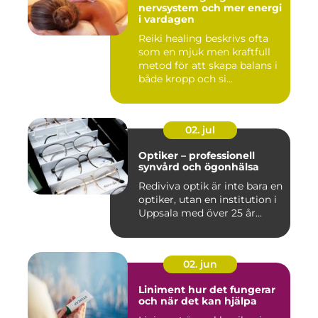
nervsystem och mer energi
i vardagen
Reiki healing beskrivs ofta
som en mjuk men kraftfull
metod för att skapa balans i
både kropp och si...
02. jul
Optiker – professionell
synvård och ögonhälsa
Rediviva optik är inte bara en
optiker, utan en institution i
Uppsala med över 25 år...
02. jun
Liniment hur det fungerar
och när det kan hjälpa