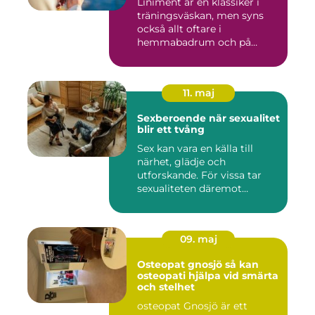
Liniment är en klassiker i
träningsväskan, men syns
också allt oftare i
hemmabadrum och på
behandlin...
11. maj
Sexberoende när sexualitet
blir ett tvång
Sex kan vara en källa till
närhet, glädje och
utforskande. För vissa tar
sexualiteten däremot
överha...
09. maj
Osteopat gnosjö så kan
osteopati hjälpa vid smärta
och stelhet
osteopat Gnosjö är ett