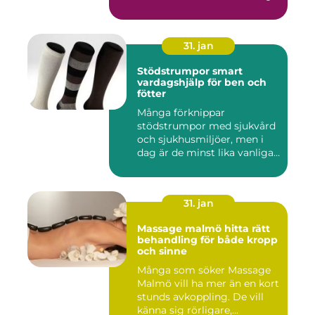
män...
31. jan
Stödstrumpor smart
vardagshjälp för ben och
fötter
Många förknippar
stödstrumpor med sjukvård
och sjukhusmiljöer, men i
dag är de minst lika vanliga
på...
31. jan
Massage malmö hitta rätt
behandling för både kropp
och sinne
Många som söker Massage
Malmö vill ha mer än en kort
stunds avkoppling. De vill
känna sig rörligare,...