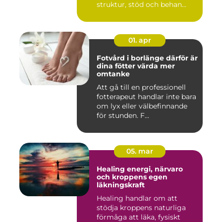
struktur, stöd och behan...
01. apr
Fotvård i borlänge därför är
dina fötter värda mer
omtanke
Att gå till en professionell
fotterapeut handlar inte bara
om lyx eller välbefinnande
för stunden. F...
05. mar
Healing energi, närvaro
och kroppens egen
läkningskraft
Healing handlar om att
stödja kroppens naturliga
förmåga att läka, fysiskt