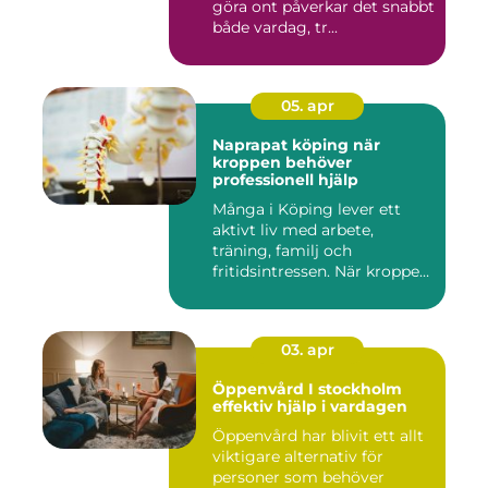
göra ont påverkar det snabbt
både vardag, tr...
05. apr
Naprapat köping när
kroppen behöver
professionell hjälp
Många i Köping lever ett
aktivt liv med arbete,
träning, familj och
fritidsintressen. När kroppen
fu...
03. apr
Öppenvård I stockholm
effektiv hjälp i vardagen
Öppenvård har blivit ett allt
viktigare alternativ för
personer som behöver