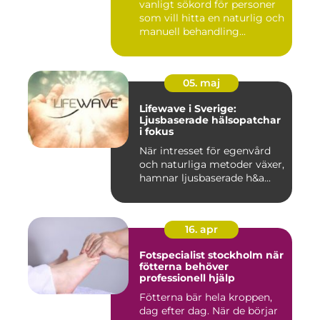
vanligt sökord för personer
som vill hitta en naturlig och
manuell behandling...
05. maj
Lifewave i Sverige:
Ljusbaserade hälsopatchar
i fokus
När intresset för egenvård
och naturliga metoder växer,
hamnar ljusbaserade h&a...
16. apr
Fotspecialist stockholm när
fötterna behöver
professionell hjälp
Fötterna bär hela kroppen,
dag efter dag. När de börjar