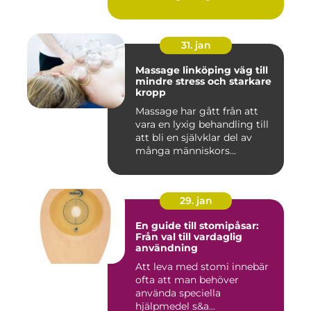
31. jan
Massage linköping väg till
mindre stress och starkare
kropp
Massage har gått från att
vara en lyxig behandling till
att bli en självklar del av
många människors...
29. jan
En guide till stomipåsar:
Från val till vardaglig
användning
Att leva med stomi innebär
ofta att man behöver
använda speciella
hjälpmedel s&a...