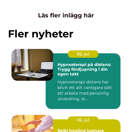
Läs fler inlägg här
Fler nyheter
02. jul
Hypnosterapi på distans:
Trygg fördjupning i din
egen takt
Hypnosterapi distans har
blivit ett allt vanligare sätt
att arbeta med personlig
utveckling, st...
02. jul
Reiki healing lugnare