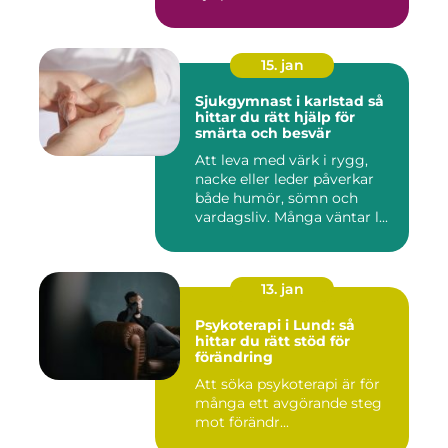
15. jan
Sjukgymnast i karlstad så
hittar du rätt hjälp för
smärta och besvär
Att leva med värk i rygg,
nacke eller leder påverkar
både humör, sömn och
vardagsliv. Många väntar l...
13. jan
Psykoterapi i Lund: så
hittar du rätt stöd för
förändring
Att söka psykoterapi är för
många ett avgörande steg
mot förändr...