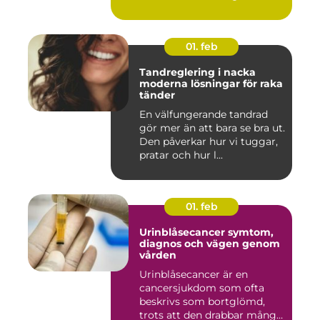
massa...
01. feb
Tandreglering i nacka
moderna lösningar för raka
tänder
En välfungerande tandrad
gör mer än att bara se bra ut.
Den påverkar hur vi tuggar,
pratar och hur l...
01. feb
Urinblåsecancer symtom,
diagnos och vägen genom
vården
Urinblåsecancer är en
cancersjukdom som ofta
beskrivs som bortglömd,
trots att den drabbar många