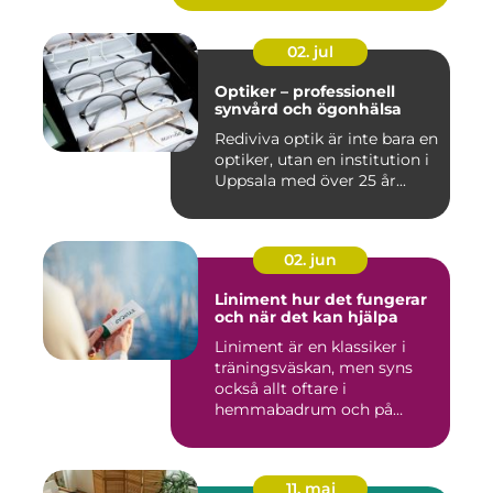
02. jul
Optiker – professionell
synvård och ögonhälsa
Rediviva optik är inte bara en
optiker, utan en institution i
Uppsala med över 25 år...
02. jun
Liniment hur det fungerar
och när det kan hjälpa
Liniment är en klassiker i
träningsväskan, men syns
också allt oftare i
hemmabadrum och på
behandlin...
11. maj