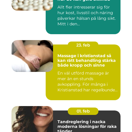
Allt fler intresserar sig för
hur kost, livsstil och näring
påverkar hälsan på lång sikt.
Mitt i den...
23. feb
Massage i kristianstad så
kan rätt behandling stärka
både kropp och sinne
En väl utförd massage är
mer än en stunds
avkoppling. För många i
Kristianstad har regelbunden
massa...
01. feb
Tandreglering i nacka
moderna lösningar för raka
tänder