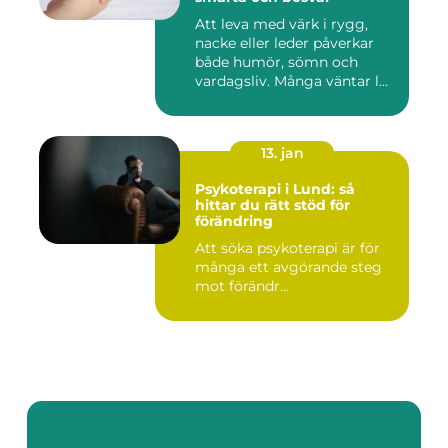
Att leva med värk i rygg,
nacke eller leder påverkar
både humör, sömn och
vardagsliv. Många väntar l...
13. jan
Psykoterapi i Lund: så
hittar du rätt stöd för
förändring
Att söka psykoterapi är för
många ett avgörande steg
mot förändr...