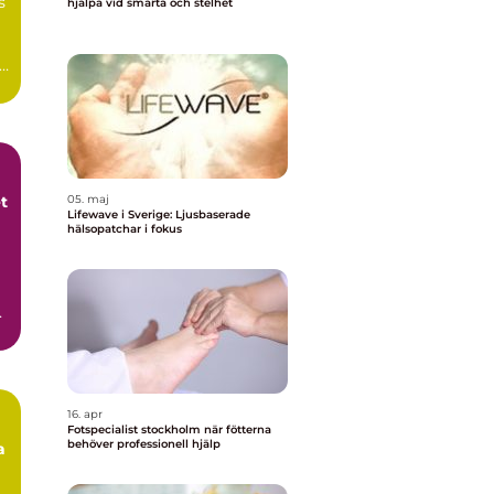
s
hjälpa vid smärta och stelhet
t
05. maj
Lifewave i Sverige: Ljusbaserade
hälsopatchar i fokus
 i
16. apr
Fotspecialist stockholm när fötterna
behöver professionell hjälp
a