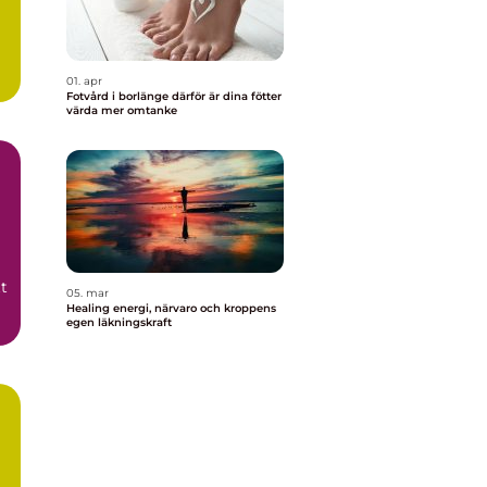
01. apr
Fotvård i borlänge därför är dina fötter
värda mer omtanke
t
05. mar
Healing energi, närvaro och kroppens
egen läkningskraft