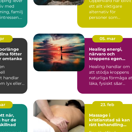
öping lever
Öppenvård har blivit
 liv med
ett allt viktigare
ning, familj
alternativ för
sintressen.
personer som
n fu...
behöver struktur,
stöd och behan...
apr
05. mar
 borlänge
Healing energi,
dina fötter
närvaro och
r omtanke
kroppens egen
läkningskraft
 en
Healing handlar om
ell
att stödja kroppens
t handlar
naturliga förmåga at
om lyx eller
läka, fysiskt s&ar...
nde för
..
mar
23. feb
när,
Massage i
h hur de
kristianstad så kan
skillnad
rätt behandling
stärka både kropp