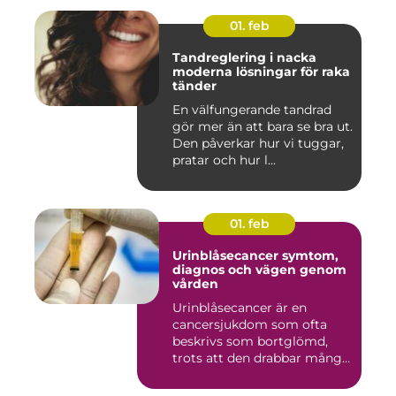
01. feb
Tandreglering i nacka
moderna lösningar för raka
tänder
En välfungerande tandrad
gör mer än att bara se bra ut.
Den påverkar hur vi tuggar,
pratar och hur l...
01. feb
Urinblåsecancer symtom,
diagnos och vägen genom
vården
Urinblåsecancer är en
cancersjukdom som ofta
beskrivs som bortglömd,
trots att den drabbar många
män...