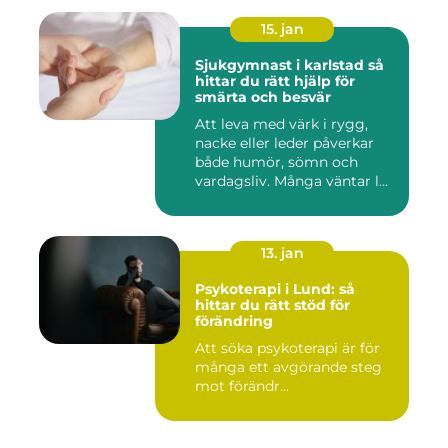
15. jan
Sjukgymnast i karlstad så
hittar du rätt hjälp för
smärta och besvär
Att leva med värk i rygg,
nacke eller leder påverkar
både humör, sömn och
vardagsliv. Många väntar l...
13. jan
Psykoterapi i Lund: så
hittar du rätt stöd för
förändring
Att söka psykoterapi är för
många ett avgörande steg
mot förändr...