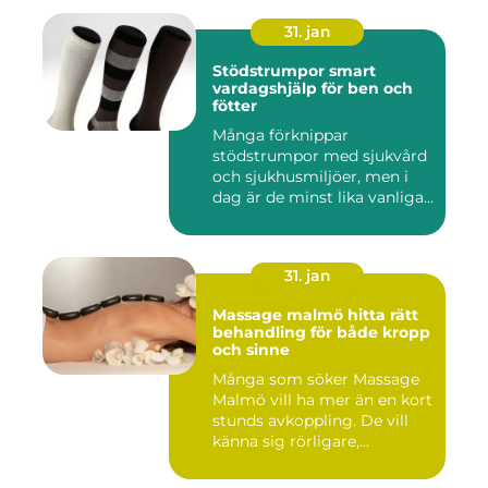
31. jan
Stödstrumpor smart
vardagshjälp för ben och
fötter
Många förknippar
stödstrumpor med sjukvård
och sjukhusmiljöer, men i
dag är de minst lika vanliga
på...
31. jan
Massage malmö hitta rätt
behandling för både kropp
och sinne
Många som söker Massage
Malmö vill ha mer än en kort
stunds avkoppling. De vill
känna sig rörligare,...