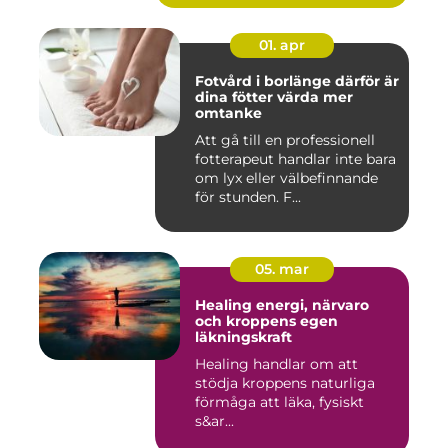
01. apr
Fotvård i borlänge därför är
dina fötter värda mer
omtanke
Att gå till en professionell
fotterapeut handlar inte bara
om lyx eller välbefinnande
för stunden. F...
05. mar
Healing energi, närvaro
och kroppens egen
läkningskraft
Healing handlar om att
stödja kroppens naturliga
förmåga att läka, fysiskt
s&ar...