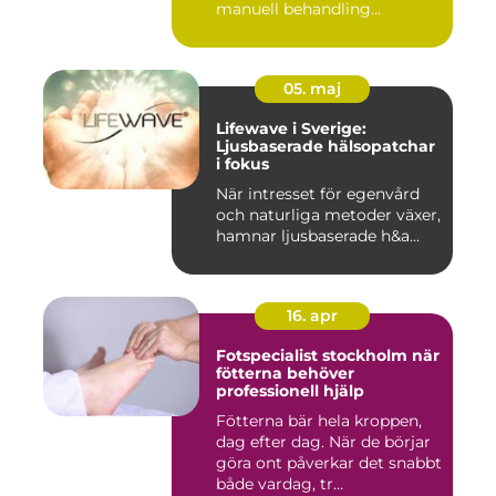
manuell behandling...
05. maj
Lifewave i Sverige:
Ljusbaserade hälsopatchar
i fokus
När intresset för egenvård
och naturliga metoder växer,
hamnar ljusbaserade h&a...
16. apr
Fotspecialist stockholm när
fötterna behöver
professionell hjälp
Fötterna bär hela kroppen,
dag efter dag. När de börjar
göra ont påverkar det snabbt
både vardag, tr...