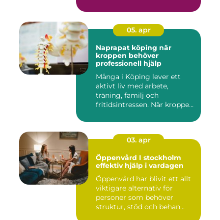
05. apr
Naprapat köping när
kroppen behöver
professionell hjälp
Många i Köping lever ett
aktivt liv med arbete,
träning, familj och
fritidsintressen. När kroppen
fu...
03. apr
Öppenvård I stockholm
effektiv hjälp i vardagen
Öppenvård har blivit ett allt
viktigare alternativ för
personer som behöver
struktur, stöd och behan...