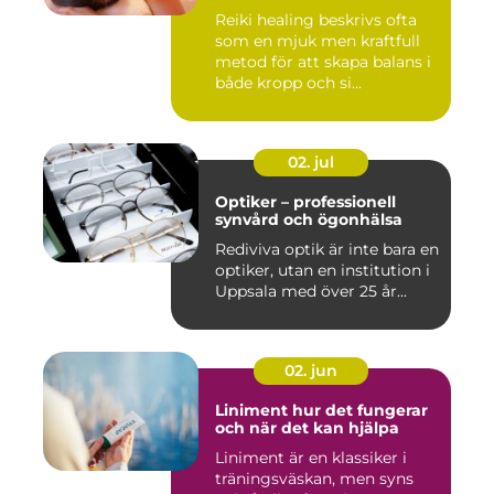
Reiki healing beskrivs ofta
som en mjuk men kraftfull
metod för att skapa balans i
både kropp och si...
02. jul
Optiker – professionell
synvård och ögonhälsa
Rediviva optik är inte bara en
optiker, utan en institution i
Uppsala med över 25 år...
02. jun
Liniment hur det fungerar
och när det kan hjälpa
Liniment är en klassiker i
träningsväskan, men syns