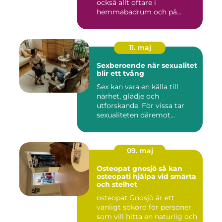
också allt oftare i
hemmabadrum och på
behandlin...
11. maj
Sexberoende när sexualitet
blir ett tvång
Sex kan vara en källa till
närhet, glädje och
utforskande. För vissa tar
sexualiteten däremot
överha...
09. maj
Osteopat gnosjö så kan
osteopati hjälpa vid smärta
och stelhet
osteopat Gnosjö är ett
vanligt sökord för personer
som vill hitta en naturlig och