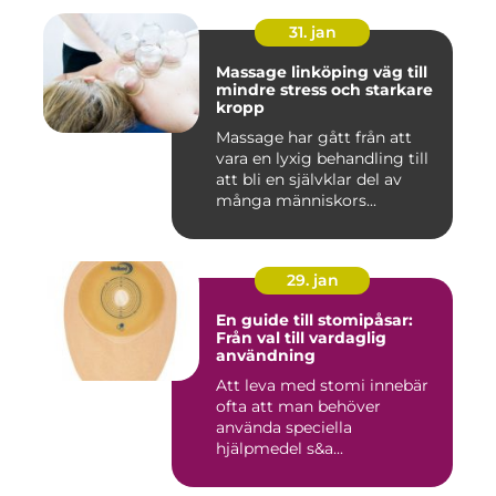
31. jan
Massage linköping väg till
mindre stress och starkare
kropp
Massage har gått från att
vara en lyxig behandling till
att bli en självklar del av
många människors...
29. jan
En guide till stomipåsar:
Från val till vardaglig
användning
Att leva med stomi innebär
ofta att man behöver
använda speciella
hjälpmedel s&a...