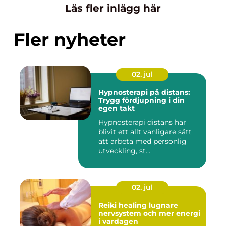
Läs fler inlägg här
Fler nyheter
02. jul
Hypnosterapi på distans:
Trygg fördjupning i din
egen takt
Hypnosterapi distans har
blivit ett allt vanligare sätt
att arbeta med personlig
utveckling, st...
02. jul
Reiki healing lugnare
nervsystem och mer energi
i vardagen