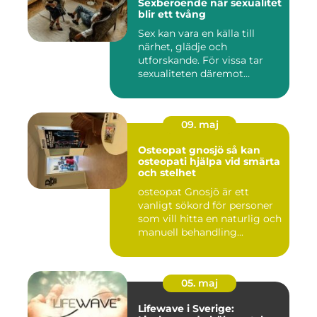
Sexberoende när sexualitet
blir ett tvång
Sex kan vara en källa till
närhet, glädje och
utforskande. För vissa tar
sexualiteten däremot
överha...
09. maj
Osteopat gnosjö så kan
osteopati hjälpa vid smärta
och stelhet
osteopat Gnosjö är ett
vanligt sökord för personer
som vill hitta en naturlig och
manuell behandling...
05. maj
Lifewave i Sverige: