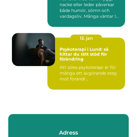
nacke eller leder påverkar
både humör, sömn och
vardagsliv. Många väntar l...
13. jan
Psykoterapi i Lund: så
hittar du rätt stöd för
förändring
Att söka psykoterapi är för
många ett avgörande steg
mot förändr...
Adress