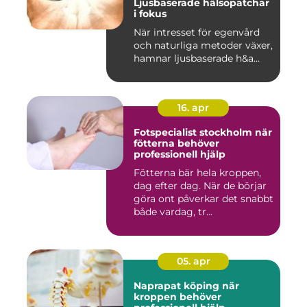
Ljusbaserade hälsopatchar
i fokus
När intresset för egenvård
och naturliga metoder växer,
hamnar ljusbaserade h&a...
16. apr
Fotspecialist stockholm när
fötterna behöver
professionell hjälp
Fötterna bär hela kroppen,
dag efter dag. När de börjar
göra ont påverkar det snabbt
både vardag, tr...
05. apr
Naprapat köping när
kroppen behöver