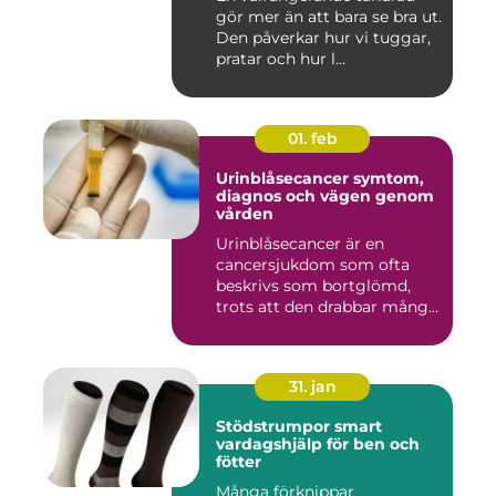
gör mer än att bara se bra ut.
Den påverkar hur vi tuggar,
pratar och hur l...
01. feb
Urinblåsecancer symtom,
diagnos och vägen genom
vården
Urinblåsecancer är en
cancersjukdom som ofta
beskrivs som bortglömd,
trots att den drabbar många
män...
31. jan
Stödstrumpor smart
vardagshjälp för ben och
fötter
Många förknippar