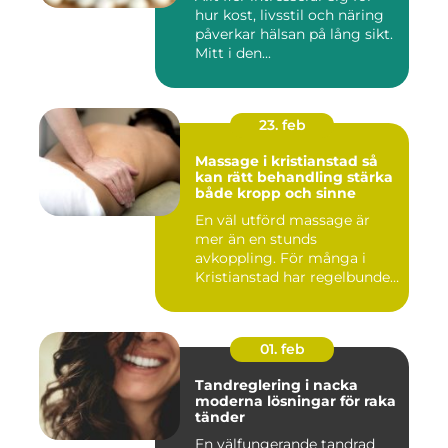
hur kost, livsstil och näring
påverkar hälsan på lång sikt.
Mitt i den...
23. feb
Massage i kristianstad så
kan rätt behandling stärka
både kropp och sinne
En väl utförd massage är
mer än en stunds
avkoppling. För många i
Kristianstad har regelbunden
massa...
01. feb
Tandreglering i nacka
moderna lösningar för raka
tänder
En välfungerande tandrad