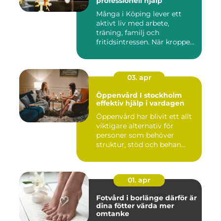
professionell hjälp
Många i Köping lever ett
aktivt liv med arbete,
träning, familj och
fritidsintressen. När kroppen
fu...
03. apr
Öppenvård I stockholm
effektiv hjälp i vardagen
Öppenvård har blivit ett allt
viktigare alternativ för
personer som behöver
struktur, stöd och behan...
01. apr
Fotvård i borlänge därför är
dina fötter värda mer
omtanke