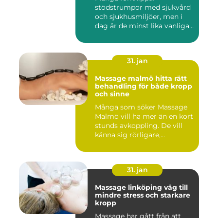
stödstrumpor med sjukvård
och sjukhusmiljöer, men i
dag är de minst lika vanliga
på...
31. jan
Massage malmö hitta rätt
behandling för både kropp
och sinne
Många som söker Massage
Malmö vill ha mer än en kort
stunds avkoppling. De vill
känna sig rörligare,...
31. jan
Massage linköping väg till
mindre stress och starkare
kropp
Massage har gått från att