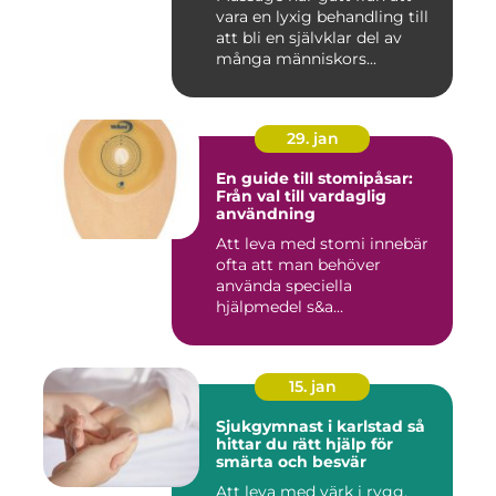
vara en lyxig behandling till
att bli en självklar del av
många människors...
29. jan
En guide till stomipåsar:
Från val till vardaglig
användning
Att leva med stomi innebär
ofta att man behöver
använda speciella
hjälpmedel s&a...
15. jan
Sjukgymnast i karlstad så
hittar du rätt hjälp för
smärta och besvär
Att leva med värk i rygg,