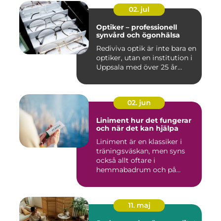
02. jul
Optiker – professionell
synvård och ögonhälsa
Rediviva optik är inte bara en
optiker, utan en institution i
Uppsala med över 25 år...
02. jun
Liniment hur det fungerar
och när det kan hjälpa
Liniment är en klassiker i
träningsväskan, men syns
också allt oftare i
hemmabadrum och på
behandlin...
11. maj