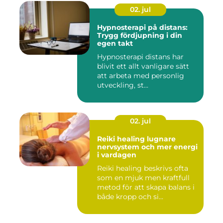
02. jul
Hypnosterapi på distans:
Trygg fördjupning i din
egen takt
Hypnosterapi distans har
blivit ett allt vanligare sätt
att arbeta med personlig
utveckling, st...
02. jul
Reiki healing lugnare
nervsystem och mer energi
i vardagen
Reiki healing beskrivs ofta
som en mjuk men kraftfull
metod för att skapa balans i
både kropp och si...