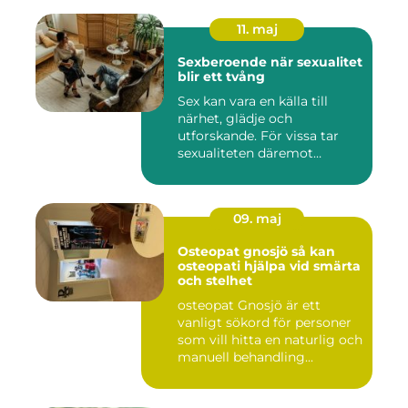
11. maj
Sexberoende när sexualitet
blir ett tvång
Sex kan vara en källa till
närhet, glädje och
utforskande. För vissa tar
sexualiteten däremot
överha...
09. maj
Osteopat gnosjö så kan
osteopati hjälpa vid smärta
och stelhet
osteopat Gnosjö är ett
vanligt sökord för personer
som vill hitta en naturlig och
manuell behandling...