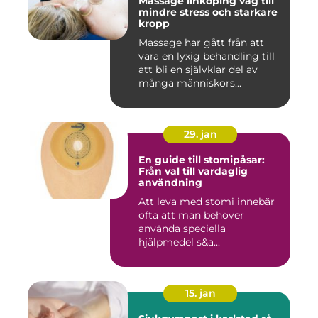
Massage linköping väg till
mindre stress och starkare
kropp
Massage har gått från att
vara en lyxig behandling till
att bli en självklar del av
många människors...
29. jan
En guide till stomipåsar:
Från val till vardaglig
användning
Att leva med stomi innebär
ofta att man behöver
använda speciella
hjälpmedel s&a...
15. jan