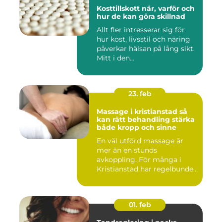
Kosttillskott när, varför och
hur de kan göra skillnad
Allt fler intresserar sig för
hur kost, livsstil och näring
påverkar hälsan på lång sikt.
Mitt i den...
23. feb
Massage i kristianstad så
kan rätt behandling stärka
både kropp och sinne
En väl utförd massage är
mer än en stunds
avkoppling. För många i
Kristianstad har regelbunden
massa...
01. feb