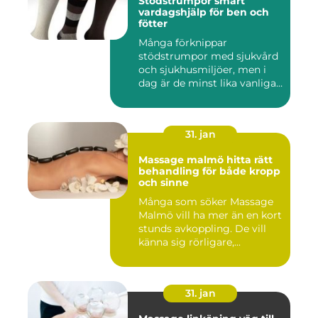
Stödstrumpor smart
vardagshjälp för ben och
fötter
Många förknippar
stödstrumpor med sjukvård
och sjukhusmiljöer, men i
dag är de minst lika vanliga
på...
31. jan
Massage malmö hitta rätt
behandling för både kropp
och sinne
Många som söker Massage
Malmö vill ha mer än en kort
stunds avkoppling. De vill
känna sig rörligare,...
31. jan