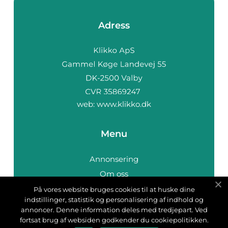
Adress
web:
www.klikko.dk
Menu
Annonsering
Om oss
Cookies
På vores website bruges cookies til at huske dine
indstillinger, statistik og personalisering af indhold og
Kontakta oss
annoncer. Denne information deles med tredjepart. Ved
Sitemap
fortsat brug af websiden godkender du cookiepolitikken.