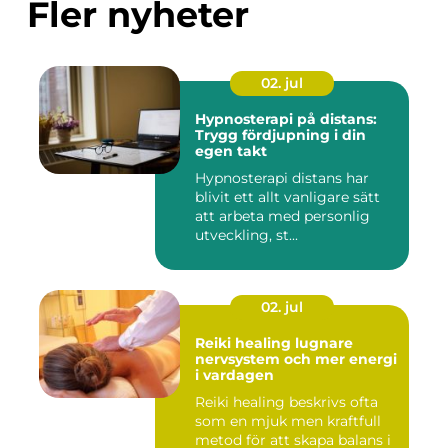
Fler nyheter
02. jul
Hypnosterapi på distans:
Trygg fördjupning i din
egen takt
Hypnosterapi distans har
blivit ett allt vanligare sätt
att arbeta med personlig
utveckling, st...
02. jul
Reiki healing lugnare
nervsystem och mer energi
i vardagen
Reiki healing beskrivs ofta
som en mjuk men kraftfull
metod för att skapa balans i