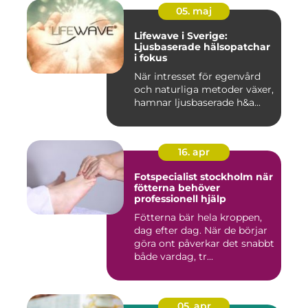
05. maj
Lifewave i Sverige:
Ljusbaserade hälsopatchar
i fokus
När intresset för egenvård
och naturliga metoder växer,
hamnar ljusbaserade h&a...
16. apr
Fotspecialist stockholm när
fötterna behöver
professionell hjälp
Fötterna bär hela kroppen,
dag efter dag. När de börjar
göra ont påverkar det snabbt
både vardag, tr...
05. apr