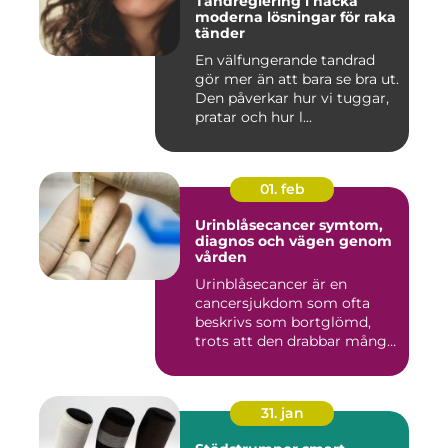
Tandreglering i nacka
moderna lösningar för raka
tänder
En välfungerande tandrad
gör mer än att bara se bra ut.
Den påverkar hur vi tuggar,
pratar och hur l...
01. feb
Urinblåsecancer symtom,
diagnos och vägen genom
vården
Urinblåsecancer är en
cancersjukdom som ofta
beskrivs som bortglömd,
trots att den drabbar många
män...
31. jan