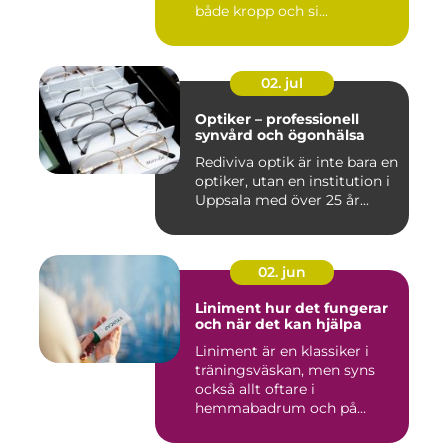
både kropp och si...
02. jul
Optiker – professionell
synvård och ögonhälsa
Rediviva optik är inte bara en
optiker, utan en institution i
Uppsala med över 25 år...
02. jun
Liniment hur det fungerar
och när det kan hjälpa
Liniment är en klassiker i
träningsväskan, men syns
också allt oftare i
hemmabadrum och på
behandlin...