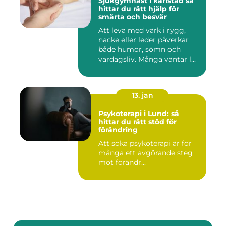
Sjukgymnast i karlstad så
hittar du rätt hjälp för
smärta och besvär
Att leva med värk i rygg,
nacke eller leder påverkar
både humör, sömn och
vardagsliv. Många väntar l...
13. jan
Psykoterapi i Lund: så
hittar du rätt stöd för
förändring
Att söka psykoterapi är för
många ett avgörande steg
mot förändr...