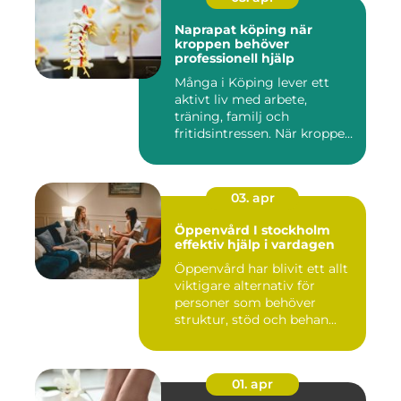
Naprapat köping när
kroppen behöver
professionell hjälp
Många i Köping lever ett
aktivt liv med arbete,
träning, familj och
fritidsintressen. När kroppen
fu...
03. apr
Öppenvård I stockholm
effektiv hjälp i vardagen
Öppenvård har blivit ett allt
viktigare alternativ för
personer som behöver
struktur, stöd och behan...
01. apr