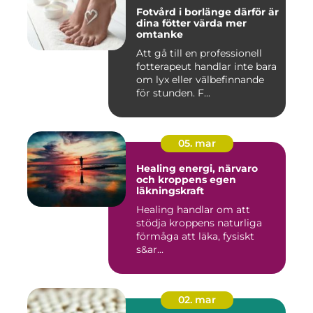
Fotvård i borlänge därför är
dina fötter värda mer
omtanke
Att gå till en professionell
fotterapeut handlar inte bara
om lyx eller välbefinnande
för stunden. F...
05. mar
Healing energi, närvaro
och kroppens egen
läkningskraft
Healing handlar om att
stödja kroppens naturliga
förmåga att läka, fysiskt
s&ar...
02. mar