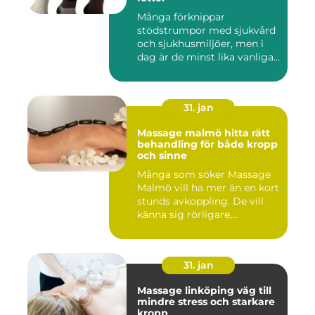
Många förknippar
stödstrumpor med sjukvård
och sjukhusmiljöer, men i
dag är de minst lika vanliga
på...
31. jan
Massage malmö hitta rätt
behandling för både kropp
och sinne
Många som söker Massage
Malmö vill ha mer än en kort
stunds avkoppling. De vill
känna sig rörligare,...
31. jan
Massage linköping väg till
mindre stress och starkare
kropp