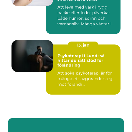
Att leva med värk i rygg,
nacke eller leder påverkar
både humör, sömn och
vardagsliv. Många väntar l...
13. jan
Psykoterapi i Lund: så
hittar du rätt stöd för
förändring
Att söka psykoterapi är för
många ett avgörande steg
mot förändr...