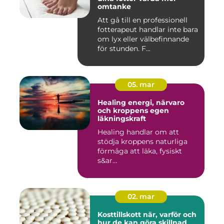
omtanke
Att gå till en professionell
fotterapeut handlar inte bara
om lyx eller välbefinnande
för stunden. F...
05. mar
Healing energi, närvaro
och kroppens egen
läkningskraft
Healing handlar om att
stödja kroppens naturliga
förmåga att läka, fysiskt
s&ar...
02. mar
Kosttillskott när, varför och
hur de kan göra skillnad