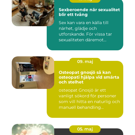
Sexberoende när sexualitet
blir ett tvång
Sex kan vara en källa till
närhet, glädje och
utforskande. För vissa tar
sexualiteten däremot
överha...
09. maj
Osteopat gnosjö så kan
osteopati hjälpa vid smärta
och stelhet
osteopat Gnosjö är ett
vanligt sökord för personer
som vill hitta en naturlig och
manuell behandling...
05. maj