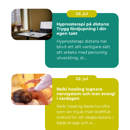
02. jul
Hypnosterapi på distans:
Trygg fördjupning i din
egen takt
Hypnosterapi distans har
blivit ett allt vanligare sätt
att arbeta med personlig
utveckling, st...
02. jul
Reiki healing lugnare
nervsystem och mer energi
i vardagen
Reiki healing beskrivs ofta
som en mjuk men kraftfull
metod för att skapa balans i
både kropp och si...