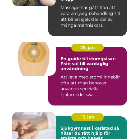
Massage har gått från att
vara en lyxig behandling till
att bli en självklar del av
många människors...
29. jan
En guide till stomipåsar:
Från val till vardaglig
användning
Att leva med stomi innebär
ofta att man behöver
använda speciella
hjälpmedel s&a...
15. jan
Sjukgymnast i karlstad så
hittar du rätt hjälp för
smärta och besvär