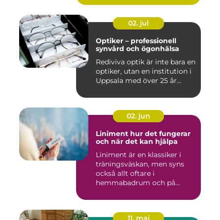
02. jul
Optiker – professionell
synvård och ögonhälsa
Rediviva optik är inte bara en
optiker, utan en institution i
Uppsala med över 25 år...
02. jun
Liniment hur det fungerar
och när det kan hjälpa
Liniment är en klassiker i
träningsväskan, men syns
också allt oftare i
hemmabadrum och på
behandlin...
11. maj