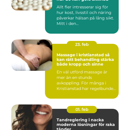
Allt fler intresserar sig för
hur kost, livsstil och näring
påverkar hälsan på lång sikt.
Mitt i den...
23. feb
Massage i kristianstad så
kan rätt behandling stärka
både kropp och sinne
En väl utförd massage är
mer än en stunds
avkoppling. För många i
Kristianstad har regelbunden
massa...
01. feb
Tandreglering i nacka
moderna lösningar för raka
tänder