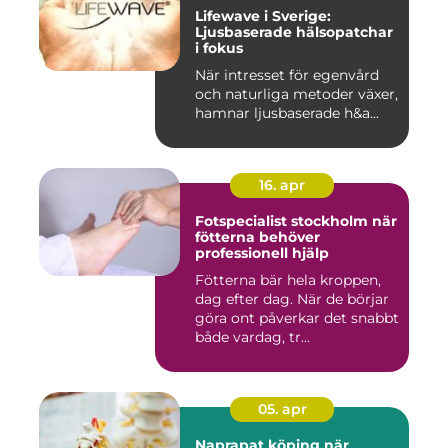
Lifewave i Sverige:
Ljusbaserade hälsopatchar
i fokus
När intresset för egenvård
och naturliga metoder växer,
hamnar ljusbaserade h&a...
16. apr
Fotspecialist stockholm när
fötterna behöver
professionell hjälp
Fötterna bär hela kroppen,
dag efter dag. När de börjar
göra ont påverkar det snabbt
både vardag, tr...
05. apr
Naprapat köping när