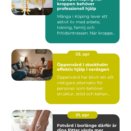
kroppen behöver
professionell hjälp
Många i Köping lever ett
aktivt liv med arbete,
träning, familj och
fritidsintressen. När kroppen
fu...
03. apr
Öppenvård I stockholm
effektiv hjälp i vardagen
Öppenvård har blivit ett allt
viktigare alternativ för
personer som behöver
struktur, stöd och behan...
01. apr
Fotvård i borlänge därför är
dina fötter värda mer