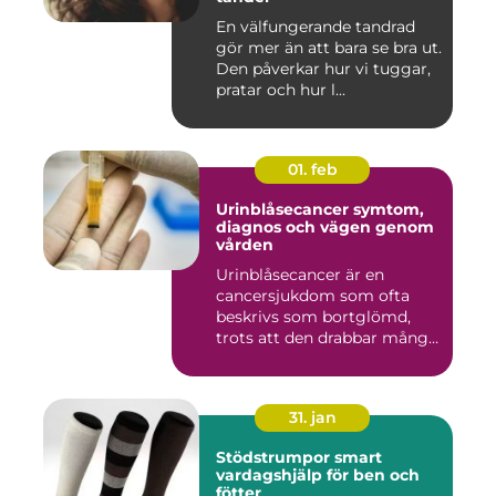
En välfungerande tandrad
gör mer än att bara se bra ut.
Den påverkar hur vi tuggar,
pratar och hur l...
01. feb
Urinblåsecancer symtom,
diagnos och vägen genom
vården
Urinblåsecancer är en
cancersjukdom som ofta
beskrivs som bortglömd,
trots att den drabbar många
män...
31. jan
Stödstrumpor smart
vardagshjälp för ben och
fötter