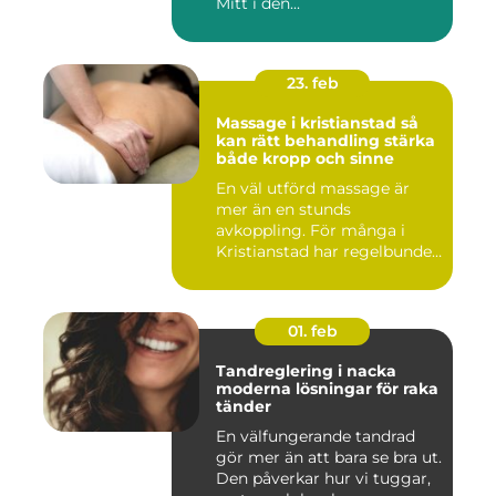
Mitt i den...
23. feb
Massage i kristianstad så
kan rätt behandling stärka
både kropp och sinne
En väl utförd massage är
mer än en stunds
avkoppling. För många i
Kristianstad har regelbunden
massa...
01. feb
Tandreglering i nacka
moderna lösningar för raka
tänder
En välfungerande tandrad
gör mer än att bara se bra ut.
Den påverkar hur vi tuggar,