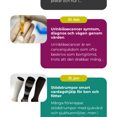
pratar och hur l...
01. feb
Urinblåsecancer symtom,
diagnos och vägen genom
vården
Urinblåsecancer är en
cancersjukdom som ofta
beskrivs som bortglömd,
trots att den drabbar många
män...
31. jan
Stödstrumpor smart
vardagshjälp för ben och
fötter
Många förknippar
stödstrumpor med sjukvård
och sjukhusmiljöer, men i