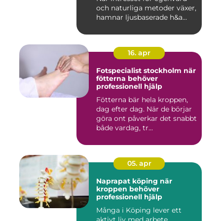
och naturliga metoder växer,
hamnar ljusbaserade h&a...
16. apr
Fotspecialist stockholm när
fötterna behöver
professionell hjälp
Fötterna bär hela kroppen,
dag efter dag. När de börjar
göra ont påverkar det snabbt
både vardag, tr...
05. apr
Naprapat köping när
kroppen behöver
professionell hjälp
Många i Köping lever ett
aktivt liv med arbete,