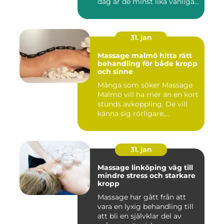
dag är de minst lika vanliga
på...
31. jan
Massage malmö hitta rätt
behandling för både kropp
och sinne
Många som söker Massage
Malmö vill ha mer än en kort
stunds avkoppling. De vill
känna sig rörligare,...
31. jan
Massage linköping väg till
mindre stress och starkare
kropp
Massage har gått från att
vara en lyxig behandling till
att bli en självklar del av