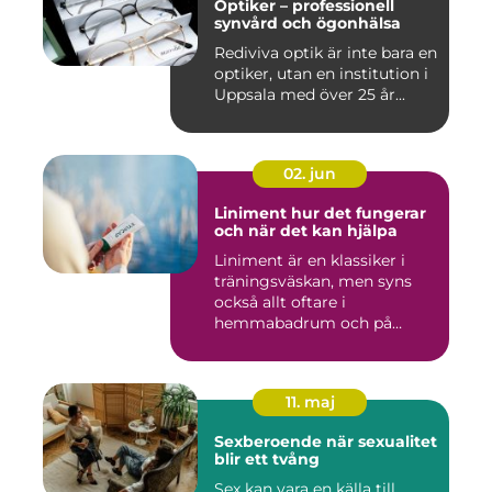
Optiker – professionell
synvård och ögonhälsa
Rediviva optik är inte bara en
optiker, utan en institution i
Uppsala med över 25 år...
02. jun
Liniment hur det fungerar
och när det kan hjälpa
Liniment är en klassiker i
träningsväskan, men syns
också allt oftare i
hemmabadrum och på
behandlin...
11. maj
Sexberoende när sexualitet
blir ett tvång
Sex kan vara en källa till