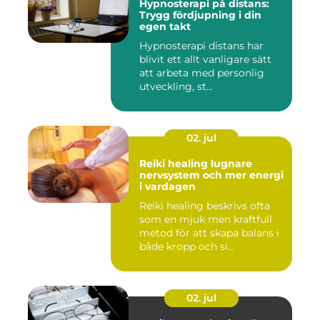
Hypnosterapi på distans:
Trygg fördjupning i din
egen takt
Hypnosterapi distans har
blivit ett allt vanligare sätt
att arbeta med personlig
utveckling, st...
02. jul
Reiki healing lugnare
nervsystem och mer energi
i vardagen
Reiki healing beskrivs ofta
som en mjuk men kraftfull
metod för att skapa balans i
både kropp och si...
02. jul