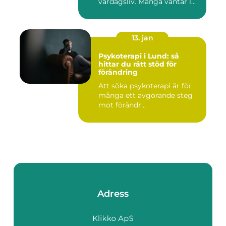
vardagsliv. Många väntar l...
13. jan
Psykoterapi i Lund: så
hittar du rätt stöd för
förändring
Att söka psykoterapi är för
många ett avgörande steg
mot förändr...
Adress