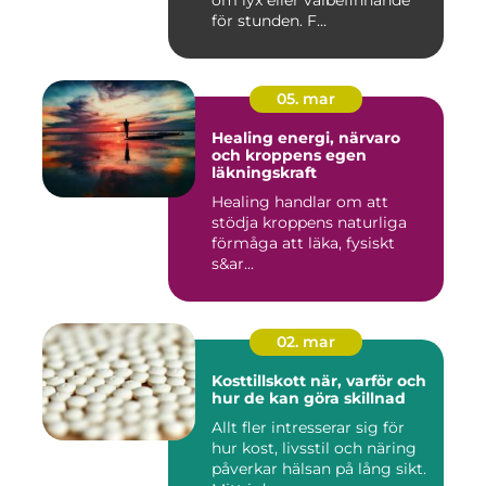
för stunden. F...
05. mar
Healing energi, närvaro
och kroppens egen
läkningskraft
Healing handlar om att
stödja kroppens naturliga
förmåga att läka, fysiskt
s&ar...
02. mar
Kosttillskott när, varför och
hur de kan göra skillnad
Allt fler intresserar sig för
hur kost, livsstil och näring
påverkar hälsan på lång sikt.