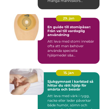
många människors...
29. jan
En guide till stomipåsar:
Från val till vardaglig
användning
Att leva med stomi innebär
ofta att man behöver
använda speciella
hjälpmedel s&a...
15. jan
Sjukgymnast i karlstad så
hittar du rätt hjälp för
smärta och besvär
Att leva med värk i rygg,
nacke eller leder påverkar
både humör, sömn och