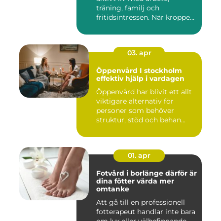
träning, familj och
fritidsintressen. När kroppen
fu...
03. apr
Öppenvård I stockholm
effektiv hjälp i vardagen
Öppenvård har blivit ett allt
viktigare alternativ för
personer som behöver
struktur, stöd och behan...
01. apr
Fotvård i borlänge därför är
dina fötter värda mer
omtanke
Att gå till en professionell
fotterapeut handlar inte bara
om lyx eller välbefinnande