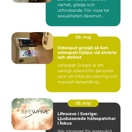
närhet, glädje och
utforskande. För vissa tar
sexualiteten däremot
överha...
09. maj
Osteopat gnosjö så kan
osteopati hjälpa vid smärta
och stelhet
osteopat Gnosjö är ett
vanligt sökord för personer
som vill hitta en naturlig och
manuell behandling...
05. maj
Lifewave i Sverige:
Ljusbaserade hälsopatchar
i fokus
När intresset för egenvård