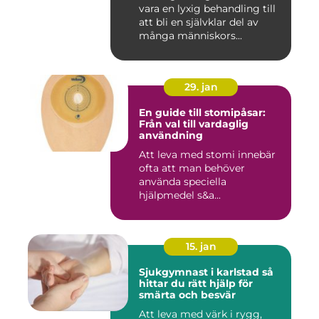
vara en lyxig behandling till
att bli en självklar del av
många människors...
29. jan
En guide till stomipåsar:
Från val till vardaglig
användning
Att leva med stomi innebär
ofta att man behöver
använda speciella
hjälpmedel s&a...
15. jan
Sjukgymnast i karlstad så
hittar du rätt hjälp för
smärta och besvär
Att leva med värk i rygg,