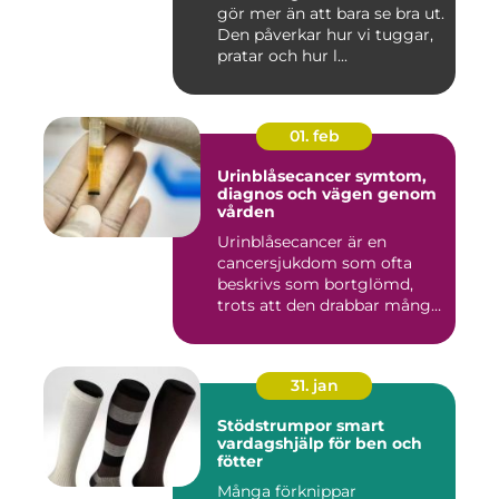
gör mer än att bara se bra ut.
Den påverkar hur vi tuggar,
pratar och hur l...
01. feb
Urinblåsecancer symtom,
diagnos och vägen genom
vården
Urinblåsecancer är en
cancersjukdom som ofta
beskrivs som bortglömd,
trots att den drabbar många
män...
31. jan
Stödstrumpor smart
vardagshjälp för ben och
fötter
Många förknippar