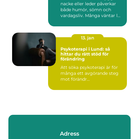
nacke eller leder påverkar
både humör, sömn och
vardagsliv. Många väntar l...
13. jan
Psykoterapi i Lund: så
hittar du rätt stöd för
förändring
Att söka psykoterapi är för
många ett avgörande steg
mot förändr...
Adress