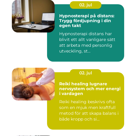
02. jul
Hypnosterapi på distans:
Trygg fördjupning i din
egen takt
Hypnosterapi distans har
blivit ett allt vanligare sätt
att arbeta med personlig
utveckling, st...
02. jul
Reiki healing lugnare
nervsystem och mer energi
i vardagen
Reiki healing beskrivs ofta
som en mjuk men kraftfull
metod för att skapa balans i
både kropp och si...