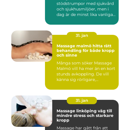
stödstrumpor med sjukvård
och sjukhusmiljöer, men i
dag är de minst lika vanliga
på...
31. jan
Massage malmö hitta rätt
behandling för både kropp
och sinne
Många som söker Massage
Malmö vill ha mer än en kort
stunds avkoppling. De vill
känna sig rörligare,...
31. jan
Massage linköping väg till
mindre stress och starkare
kropp
Massage har gått från att