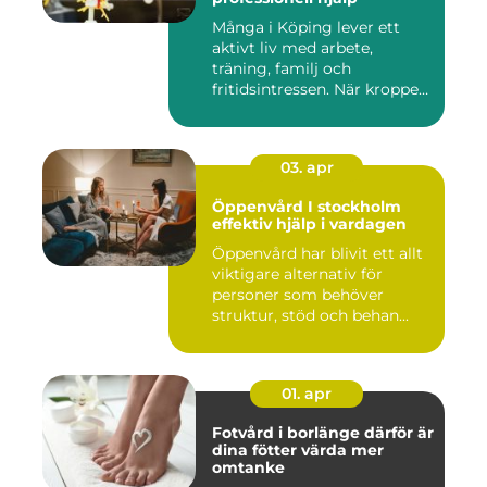
Många i Köping lever ett
aktivt liv med arbete,
träning, familj och
fritidsintressen. När kroppen
fu...
03. apr
Öppenvård I stockholm
effektiv hjälp i vardagen
Öppenvård har blivit ett allt
viktigare alternativ för
personer som behöver
struktur, stöd och behan...
01. apr
Fotvård i borlänge därför är
dina fötter värda mer
omtanke