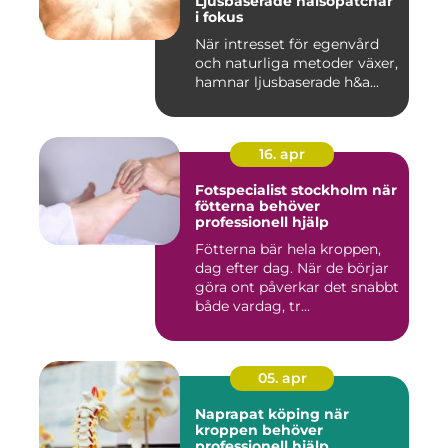
Ljusbaserade hälsopatchar
i fokus
När intresset för egenvård
och naturliga metoder växer,
hamnar ljusbaserade h&a...
16. apr
Fotspecialist stockholm när
fötterna behöver
professionell hjälp
Fötterna bär hela kroppen,
dag efter dag. När de börjar
göra ont påverkar det snabbt
både vardag, tr...
05. apr
Naprapat köping när
kroppen behöver
professionell hjälp