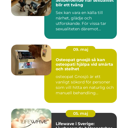
Sexberoende när sexualitet
blir ett tvång
Sex kan vara en källa till
närhet, glädje och
utforskande. För vissa tar
sexualiteten däremot
överha...
09. maj
Osteopat gnosjö så kan
osteopati hjälpa vid smärta
och stelhet
osteopat Gnosjö är ett
vanligt sökord för personer
som vill hitta en naturlig och
manuell behandling...
05. maj
Lifewave i Sverige: