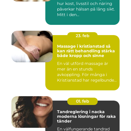
hur kost, livsstil och näring
påverkar hälsan på lång sikt.
Mitt i den...
23. feb
Massage i kristianstad så
kan rätt behandling stärka
både kropp och sinne
En väl utförd massage är
mer än en stunds
avkoppling. För många i
Kristianstad har regelbunden
massa...
01. feb
Tandreglering i nacka
moderna lösningar för raka
tänder
En välfungerande tandrad