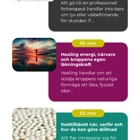
Att gå till en professionell
fotterapeut handlar inte bara
om lyx eller välbefinnande
för stunden. F...
05. mar
Healing energi, närvaro
och kroppens egen
läkningskraft
Healing handlar om att
stödja kroppens naturliga
förmåga att läka, fysiskt
s&ar...
02. mar
Kosttillskott när, varför och
hur de kan göra skillnad
Allt fler intresserar sig för