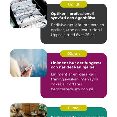
02. jul
Optiker – professionell
synvård och ögonhälsa
Rediviva optik är inte bara en
optiker, utan en institution i
Uppsala med över 25 år...
02. jun
Liniment hur det fungerar
och när det kan hjälpa
Liniment är en klassiker i
träningsväskan, men syns
också allt oftare i
hemmabadrum och på
behandlin...
11. maj