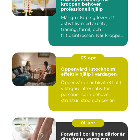
kroppen behöver
professionell hjälp
Många i Köping lever ett
aktivt liv med arbete,
träning, familj och
fritidsintressen. När kroppen
fu...
03. apr
Öppenvård I stockholm
effektiv hjälp i vardagen
Öppenvård har blivit ett allt
viktigare alternativ för
personer som behöver
struktur, stöd och behan...
01. apr
Fotvård i borlänge därför är
dina fötter värda mer