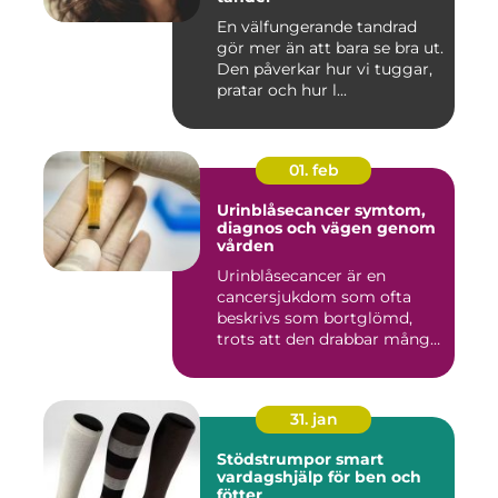
En välfungerande tandrad
gör mer än att bara se bra ut.
Den påverkar hur vi tuggar,
pratar och hur l...
01. feb
Urinblåsecancer symtom,
diagnos och vägen genom
vården
Urinblåsecancer är en
cancersjukdom som ofta
beskrivs som bortglömd,
trots att den drabbar många
män...
31. jan
Stödstrumpor smart
vardagshjälp för ben och
fötter