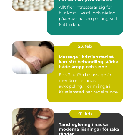
Allt fler intresserar sig för
hur kost, livsstil och näring
påverkar hälsan på lång sikt.
Mitt i den...
23. feb
Massage i kristianstad så
kan rätt behandling stärka
både kropp och sinne
En väl utförd massage är
mer än en stunds
avkoppling. För många i
Kristianstad har regelbunden
massa...
01. feb
Tandreglering i nacka
moderna lösningar för raka
tänder