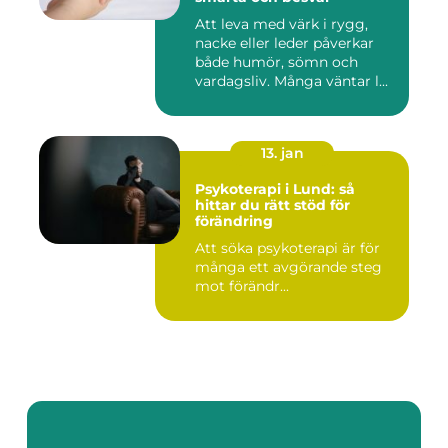
Att leva med värk i rygg,
nacke eller leder påverkar
både humör, sömn och
vardagsliv. Många väntar l...
13. jan
Psykoterapi i Lund: så
hittar du rätt stöd för
förändring
Att söka psykoterapi är för
många ett avgörande steg
mot förändr...