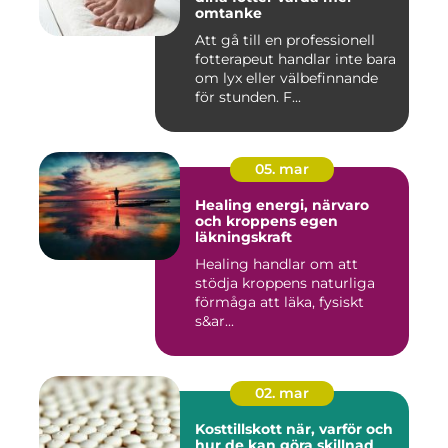
omtanke
Att gå till en professionell
fotterapeut handlar inte bara
om lyx eller välbefinnande
för stunden. F...
05. mar
Healing energi, närvaro
och kroppens egen
läkningskraft
Healing handlar om att
stödja kroppens naturliga
förmåga att läka, fysiskt
s&ar...
02. mar
Kosttillskott när, varför och
hur de kan göra skillnad