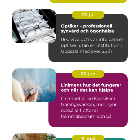
02. jul
Optiker – professionell
synvård och ögonhälsa
Rediviva optik är inte bara en
optiker, utan en institution i
Uppsala med över 25 år...
02. jun
Liniment hur det fungerar
och när det kan hjälpa
Liniment är en klassiker i
träningsväskan, men syns
också allt oftare i
hemmabadrum och på
behandlin...
11. maj