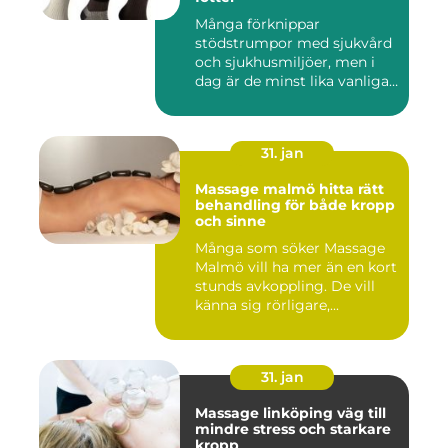
Många förknippar
stödstrumpor med sjukvård
och sjukhusmiljöer, men i
dag är de minst lika vanliga
på...
31. jan
Massage malmö hitta rätt
behandling för både kropp
och sinne
Många som söker Massage
Malmö vill ha mer än en kort
stunds avkoppling. De vill
känna sig rörligare,...
31. jan
Massage linköping väg till
mindre stress och starkare
kropp