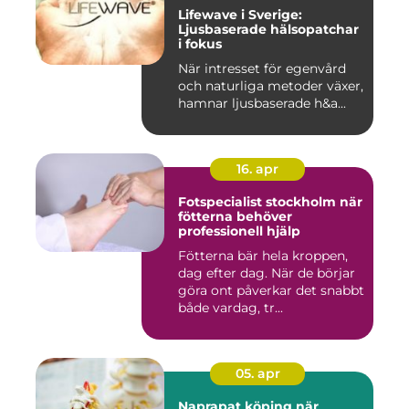
Lifewave i Sverige:
Ljusbaserade hälsopatchar
i fokus
När intresset för egenvård
och naturliga metoder växer,
hamnar ljusbaserade h&a...
16. apr
Fotspecialist stockholm när
fötterna behöver
professionell hjälp
Fötterna bär hela kroppen,
dag efter dag. När de börjar
göra ont påverkar det snabbt
både vardag, tr...
05. apr
Naprapat köping när