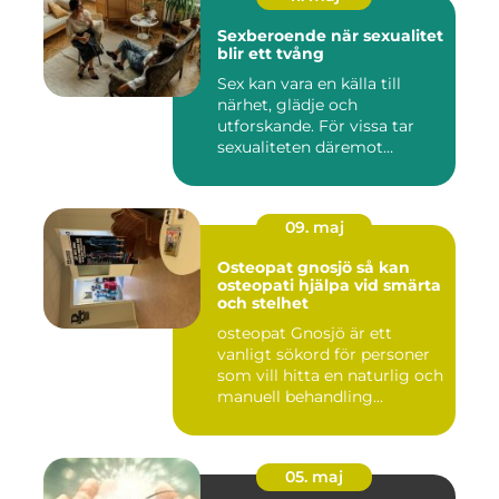
Sexberoende när sexualitet
blir ett tvång
Sex kan vara en källa till
närhet, glädje och
utforskande. För vissa tar
sexualiteten däremot
överha...
09. maj
Osteopat gnosjö så kan
osteopati hjälpa vid smärta
och stelhet
osteopat Gnosjö är ett
vanligt sökord för personer
som vill hitta en naturlig och
manuell behandling...
05. maj