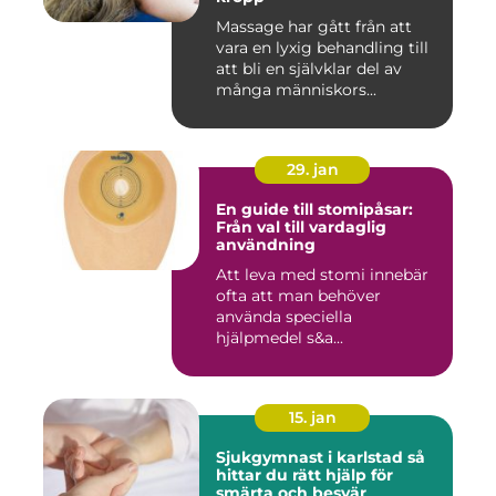
Massage har gått från att
vara en lyxig behandling till
att bli en självklar del av
många människors...
29. jan
En guide till stomipåsar:
Från val till vardaglig
användning
Att leva med stomi innebär
ofta att man behöver
använda speciella
hjälpmedel s&a...
15. jan
Sjukgymnast i karlstad så
hittar du rätt hjälp för
smärta och besvär