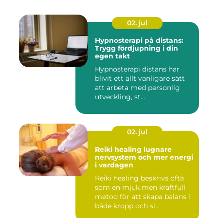
02. jul
Hypnosterapi på distans:
Trygg fördjupning i din
egen takt
Hypnosterapi distans har
blivit ett allt vanligare sätt
att arbeta med personlig
utveckling, st...
02. jul
Reiki healing lugnare
nervsystem och mer energi
i vardagen
Reiki healing beskrivs ofta
som en mjuk men kraftfull
metod för att skapa balans i
både kropp och si...