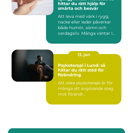
hittar du rätt hjälp för
smärta och besvär
Att leva med värk i rygg,
nacke eller leder påverkar
både humör, sömn och
vardagsliv. Många väntar l...
13. jan
Psykoterapi i Lund: så
hittar du rätt stöd för
förändring
Att söka psykoterapi är för
många ett avgörande steg
mot förändr...