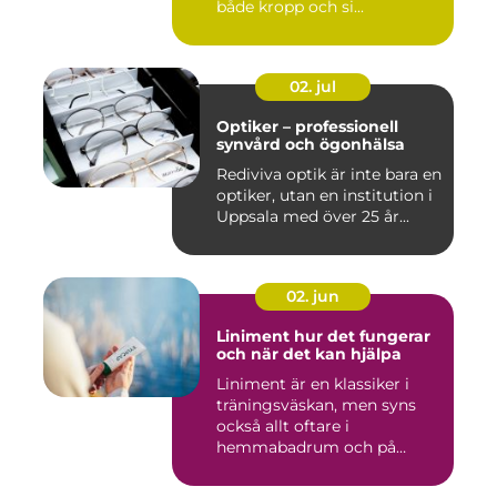
både kropp och si...
02. jul
Optiker – professionell
synvård och ögonhälsa
Rediviva optik är inte bara en
optiker, utan en institution i
Uppsala med över 25 år...
02. jun
Liniment hur det fungerar
och när det kan hjälpa
Liniment är en klassiker i
träningsväskan, men syns
också allt oftare i
hemmabadrum och på
behandlin...