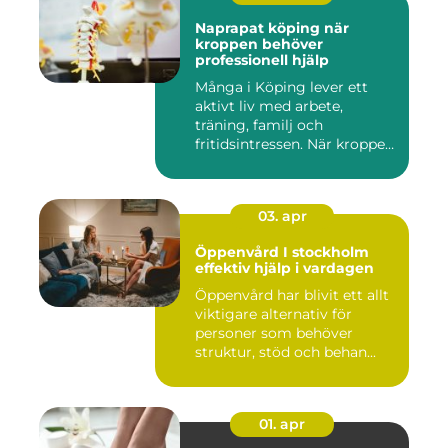
Naprapat köping när
kroppen behöver
professionell hjälp
Många i Köping lever ett
aktivt liv med arbete,
träning, familj och
fritidsintressen. När kroppen
fu...
03. apr
Öppenvård I stockholm
effektiv hjälp i vardagen
Öppenvård har blivit ett allt
viktigare alternativ för
personer som behöver
struktur, stöd och behan...
01. apr