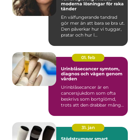
moderna lösningar för raka
tänder
En välfungerande tandrad
gör mer än att bara se bra ut.
Den påverkar hur vi tuggar,
pratar och hur l...
01. feb
Urinblåsecancer symtom,
diagnos och vägen genom
vården
Urinblåsecancer är en
cancersjukdom som ofta
beskrivs som bortglömd,
trots att den drabbar många
män...
31. jan
Stödstrumpor smart