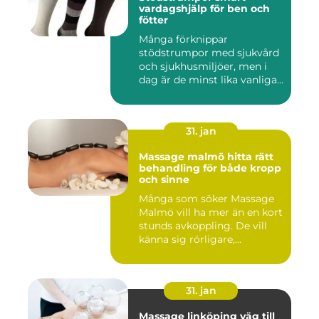
vardagshjälp för ben och
fötter
Många förknippar
stödstrumpor med sjukvård
och sjukhusmiljöer, men i
dag är de minst lika vanliga
på...
31. jan
Massage malmö hitta rätt
behandling för både kropp
och sinne
Många som söker Massage
Malmö vill ha mer än en kort
stunds avkoppling. De vill
känna sig rörligare,...
31. jan
Massage linköping väg till