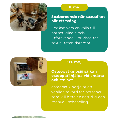
11. maj
Sexberoende när sexualitet
blir ett tvång
Sex kan vara en källa till
närhet, glädje och
utforskande. För vissa tar
sexualiteten däremot
överha...
09. maj
Osteopat gnosjö så kan
osteopati hjälpa vid smärta
och stelhet
osteopat Gnosjö är ett
vanligt sökord för personer
som vill hitta en naturlig och
manuell behandling...