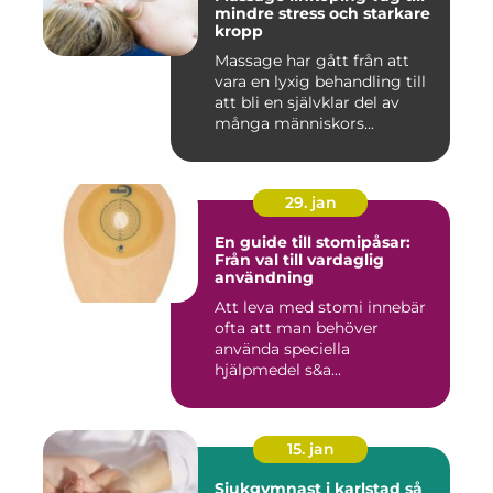
mindre stress och starkare
kropp
Massage har gått från att
vara en lyxig behandling till
att bli en självklar del av
många människors...
29. jan
En guide till stomipåsar:
Från val till vardaglig
användning
Att leva med stomi innebär
ofta att man behöver
använda speciella
hjälpmedel s&a...
15. jan
Sjukgymnast i karlstad så