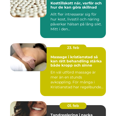
Kosttillskott när, varför och
hur de kan göra skillnad
Allt fler intresserar sig för
hur kost, livsstil och näring
påverkar hälsan på lång sikt.
Mitt i den...
23. feb
Massage i kristianstad så
kan rätt behandling stärka
både kropp och sinne
En väl utförd massage är
mer än en stunds
avkoppling. För många i
Kristianstad har regelbunden
massa...
01. feb
Tandreglering i nacka