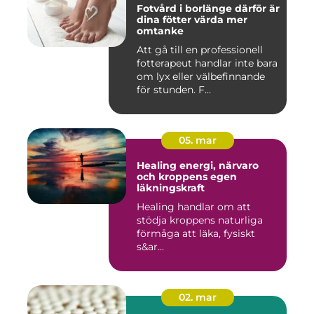
Fotvård i borlänge därför är
dina fötter värda mer
omtanke
Att gå till en professionell
fotterapeut handlar inte bara
om lyx eller välbefinnande
för stunden. F...
05. mar
Healing energi, närvaro
och kroppens egen
läkningskraft
Healing handlar om att
stödja kroppens naturliga
förmåga att läka, fysiskt
s&ar...
02. mar