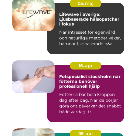
05. maj
Lifewave i Sverige:
Ljusbaserade hälsopatchar
i fokus
När intresset för egenvård
och naturliga metoder växer,
hamnar ljusbaserade h&a...
16. apr
Fotspecialist stockholm när
fötterna behöver
professionell hjälp
Fötterna bär hela kroppen,
dag efter dag. När de börjar
göra ont påverkar det snabbt
både vardag, tr...
05. apr