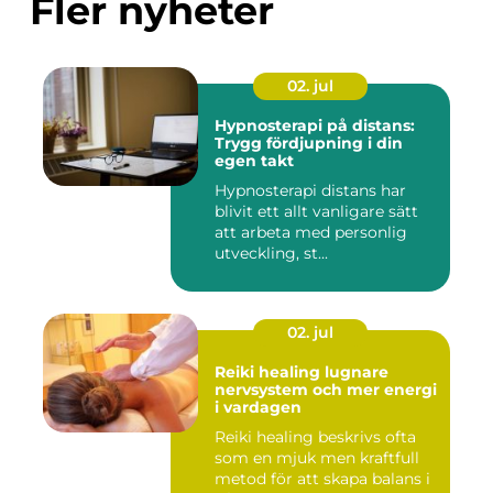
Fler nyheter
02. jul
Hypnosterapi på distans:
Trygg fördjupning i din
egen takt
Hypnosterapi distans har
blivit ett allt vanligare sätt
att arbeta med personlig
utveckling, st...
02. jul
Reiki healing lugnare
nervsystem och mer energi
i vardagen
Reiki healing beskrivs ofta
som en mjuk men kraftfull
metod för att skapa balans i