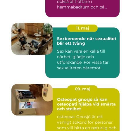
också allt oftare i
hemmabadrum och på
behandlin...
11. maj
Sexberoende när sexualitet
blir ett tvång
Sex kan vara en källa till
närhet, glädje och
utforskande. För vissa tar
sexualiteten däremot
överha...
09. maj
Osteopat gnosjö så kan
osteopati hjälpa vid smärta
och stelhet
osteopat Gnosjö är ett
vanligt sökord för personer
som vill hitta en naturlig och