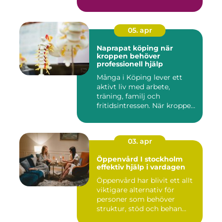
05. apr
Naprapat köping när
kroppen behöver
professionell hjälp
Många i Köping lever ett
aktivt liv med arbete,
träning, familj och
fritidsintressen. När kroppen
fu...
03. apr
Öppenvård I stockholm
effektiv hjälp i vardagen
Öppenvård har blivit ett allt
viktigare alternativ för
personer som behöver
struktur, stöd och behan...