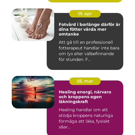
01. apr
Fotvård i borlänge därför är
dina fötter värda mer
omtanke
Att gå till en professionell
fotterapeut handlar inte bara
om lyx eller välbefinnande
för stunden. F...
05. mar
Healing energi, närvaro
och kroppens egen
läkningskraft
Healing handlar om att
stödja kroppens naturliga
förmåga att läka, fysiskt
s&ar...