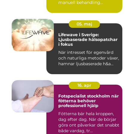
manuell behandling...
05. maj
Lifewave i Sverige:
Ljusbaserade hälsopatchar
i fokus
När intresset för egenvård
och naturliga metoder växer,
hamnar ljusbaserade h&a...
16. apr
Fotspecialist stockholm när
fötterna behöver
professionell hjälp
Fötterna bär hela kroppen,
dag efter dag. När de börjar
göra ont påverkar det snabbt
både vardag, tr...