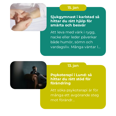
15. jan
Sjukgymnast i karlstad så
hittar du rätt hjälp för
smärta och besvär
Att leva med värk i rygg,
nacke eller leder påverkar
både humör, sömn och
vardagsliv. Många väntar l...
13. jan
Psykoterapi i Lund: så
hittar du rätt stöd för
förändring
Att söka psykoterapi är för
många ett avgörande steg
mot förändr...