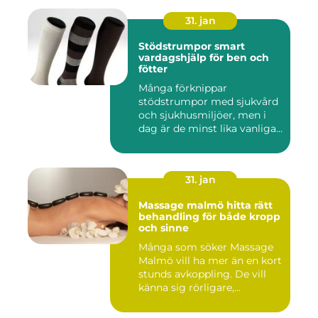
31. jan
Stödstrumpor smart
vardagshjälp för ben och
fötter
Många förknippar
stödstrumpor med sjukvård
och sjukhusmiljöer, men i
dag är de minst lika vanliga
på...
31. jan
Massage malmö hitta rätt
behandling för både kropp
och sinne
Många som söker Massage
Malmö vill ha mer än en kort
stunds avkoppling. De vill
känna sig rörligare,...