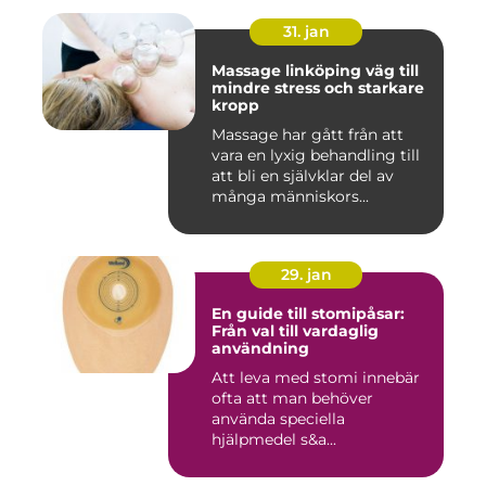
31. jan
Massage linköping väg till
mindre stress och starkare
kropp
Massage har gått från att
vara en lyxig behandling till
att bli en självklar del av
många människors...
29. jan
En guide till stomipåsar:
Från val till vardaglig
användning
Att leva med stomi innebär
ofta att man behöver
använda speciella
hjälpmedel s&a...