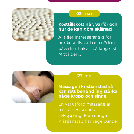
02. mar
Kosttillskott när, varför och
hur de kan göra skillnad
Allt fler intresserar sig för
hur kost, livsstil och näring
påverkar hälsan på lång sikt.
Mitt i den...
23. feb
Massage i kristianstad så
kan rätt behandling stärka
både kropp och sinne
En väl utförd massage är
mer än en stunds
avkoppling. För många i
Kristianstad har regelbunden
massa...