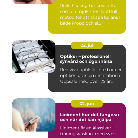
Reiki healing beskrivs ofta
som en mjuk men kraftfull
metod för att skapa balans i
både kropp och si...
02. jul
Optiker – professionell
synvård och ögonhälsa
Rediviva optik är inte bara en
optiker, utan en institution i
Uppsala med över 25 år...
02. jun
Liniment hur det fungerar
och när det kan hjälpa
Liniment är en klassiker i
träningsväskan, men syns