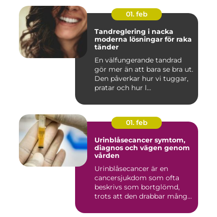
01. feb
Tandreglering i nacka
moderna lösningar för raka
tänder
En välfungerande tandrad
gör mer än att bara se bra ut.
Den påverkar hur vi tuggar,
pratar och hur l...
01. feb
Urinblåsecancer symtom,
diagnos och vägen genom
vården
Urinblåsecancer är en
cancersjukdom som ofta
beskrivs som bortglömd,
trots att den drabbar många
män...