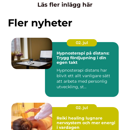
Läs fler inlägg här
Fler nyheter
02. jul
Hypnosterapi på distans:
Trygg fördjupning i din
egen takt
Hypnosterapi distans har
blivit ett allt vanligare sätt
att arbeta med personlig
utveckling, st...
02. jul
Reiki healing lugnare
nervsystem och mer energi
i vardagen