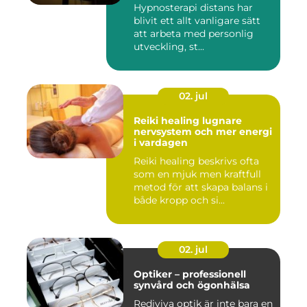
Hypnosterapi distans har
blivit ett allt vanligare sätt
att arbeta med personlig
utveckling, st...
02. jul
Reiki healing lugnare
nervsystem och mer energi
i vardagen
Reiki healing beskrivs ofta
som en mjuk men kraftfull
metod för att skapa balans i
både kropp och si...
02. jul
Optiker – professionell
synvård och ögonhälsa
Rediviva optik är inte bara en