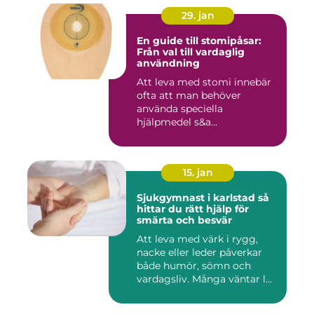
29. jan
En guide till stomipåsar:
Från val till vardaglig
användning
Att leva med stomi innebär
ofta att man behöver
använda speciella
hjälpmedel s&a...
15. jan
Sjukgymnast i karlstad så
hittar du rätt hjälp för
smärta och besvär
Att leva med värk i rygg,
nacke eller leder påverkar
både humör, sömn och
vardagsliv. Många väntar l...