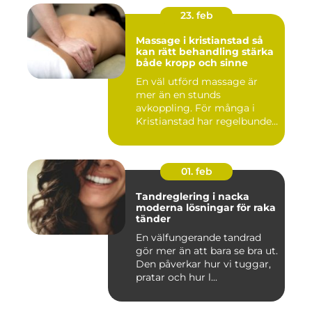
23. feb
Massage i kristianstad så
kan rätt behandling stärka
både kropp och sinne
En väl utförd massage är
mer än en stunds
avkoppling. För många i
Kristianstad har regelbunden
massa...
01. feb
Tandreglering i nacka
moderna lösningar för raka
tänder
En välfungerande tandrad
gör mer än att bara se bra ut.
Den påverkar hur vi tuggar,
pratar och hur l...