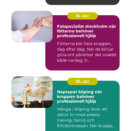
16. apr
Fotspecialist stockholm när
fötterna behöver
professionell hjälp
Fötterna bär hela kroppen,
dag efter dag. När de börjar
göra ont påverkar det snabbt
både vardag, tr...
05. apr
Naprapat köping när
kroppen behöver
professionell hjälp
Många i Köping lever ett
aktivt liv med arbete,
träning, familj och
fritidsintressen. När kroppen