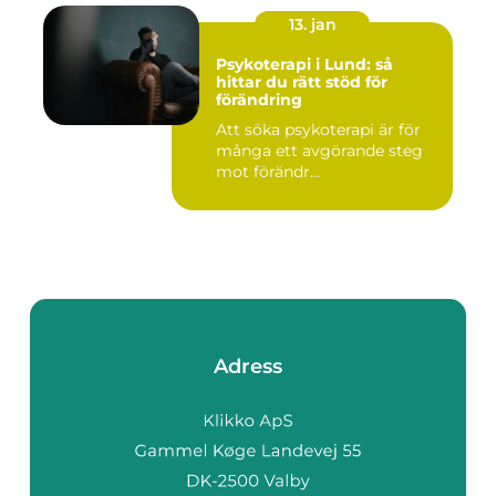
13. jan
Psykoterapi i Lund: så
hittar du rätt stöd för
förändring
Att söka psykoterapi är för
många ett avgörande steg
mot förändr...
Adress