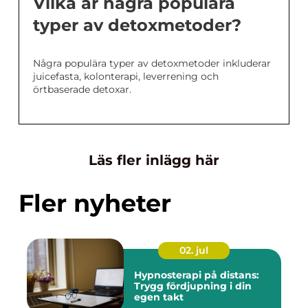
Vilka är några populära
typer av detoxmetoder?
Några populära typer av detoxmetoder inkluderar
juicefasta, kolonterapi, leverrening och
örtbaserade detoxar.
Läs fler inlägg här
Fler nyheter
02. jul
Hypnosterapi på distans:
Trygg fördjupning i din
egen takt