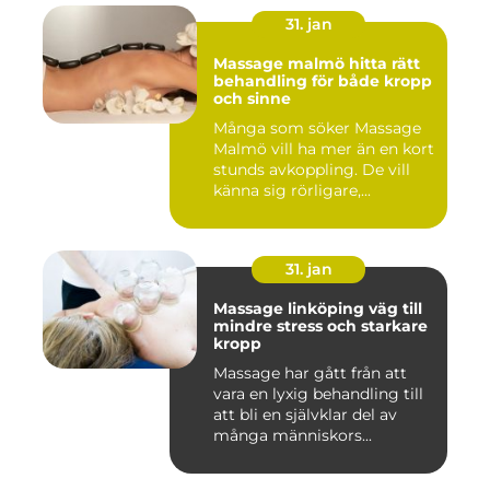
31. jan
Massage malmö hitta rätt
behandling för både kropp
och sinne
Många som söker Massage
Malmö vill ha mer än en kort
stunds avkoppling. De vill
känna sig rörligare,...
31. jan
Massage linköping väg till
mindre stress och starkare
kropp
Massage har gått från att
vara en lyxig behandling till
att bli en självklar del av
många människors...