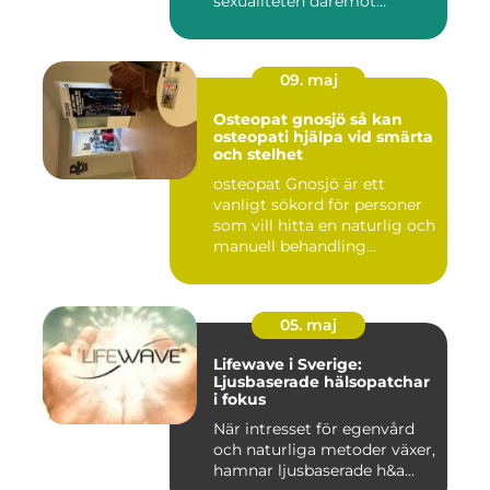
sexualiteten däremot
överha...
09. maj
Osteopat gnosjö så kan
osteopati hjälpa vid smärta
och stelhet
osteopat Gnosjö är ett
vanligt sökord för personer
som vill hitta en naturlig och
manuell behandling...
05. maj
Lifewave i Sverige:
Ljusbaserade hälsopatchar
i fokus
När intresset för egenvård
och naturliga metoder växer,
hamnar ljusbaserade h&a...