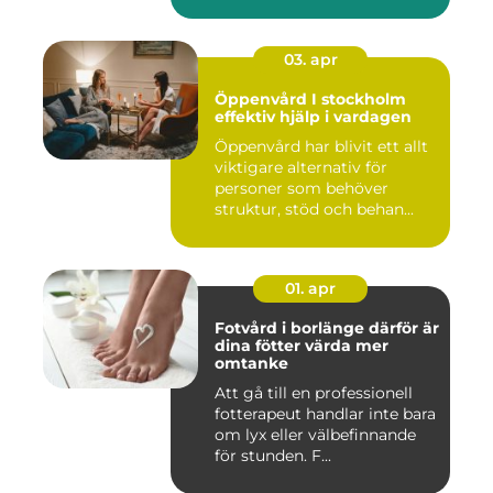
fu...
03. apr
Öppenvård I stockholm
effektiv hjälp i vardagen
Öppenvård har blivit ett allt
viktigare alternativ för
personer som behöver
struktur, stöd och behan...
01. apr
Fotvård i borlänge därför är
dina fötter värda mer
omtanke
Att gå till en professionell
fotterapeut handlar inte bara
om lyx eller välbefinnande
för stunden. F...