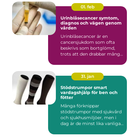
01. feb
Urinblåsecancer symtom,
diagnos och vägen genom
vården
Urinblåsecancer är en
cancersjukdom som ofta
beskrivs som bortglömd,
trots att den drabbar många
män...
31. jan
Stödstrumpor smart
vardagshjälp för ben och
fötter
Många förknippar
stödstrumpor med sjukvård
och sjukhusmiljöer, men i
dag är de minst lika vanliga
på...