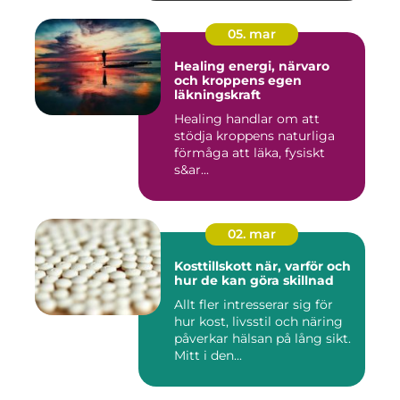
05. mar
Healing energi, närvaro
och kroppens egen
läkningskraft
Healing handlar om att
stödja kroppens naturliga
förmåga att läka, fysiskt
s&ar...
02. mar
Kosttillskott när, varför och
hur de kan göra skillnad
Allt fler intresserar sig för
hur kost, livsstil och näring
påverkar hälsan på lång sikt.
Mitt i den...