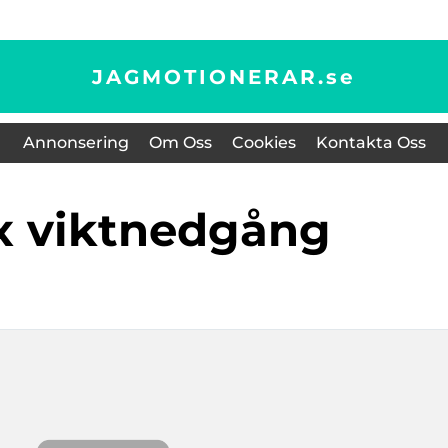
JAGMOTIONERAR.
se
Annonsering
Om Oss
Cookies
Kontakta Oss
ox viktnedgång