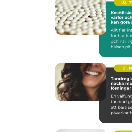
02. 
Kosttillskott 
varför oc
kan göra 
Allt fler i
för hur kos
och närin
hälsan på 
Mitt i den..
01. 
Tandregle
nacka moderna
lösningar 
tänder
En välfun
tandrad g
att bara s
påverkar h
tuggar, pr
hur l...