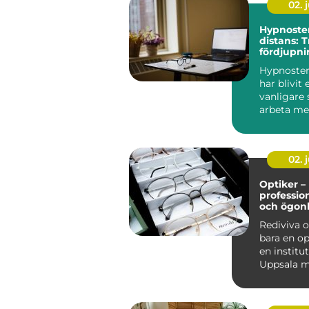
02. j
Hypnoste
distans: 
fördjupni
egen takt
Hypnoster
har blivit e
vanligare 
arbeta me
utveckling,
02. j
Optiker –
professio
och ögon
Rediviva o
bara en op
en institut
Uppsala m
år...