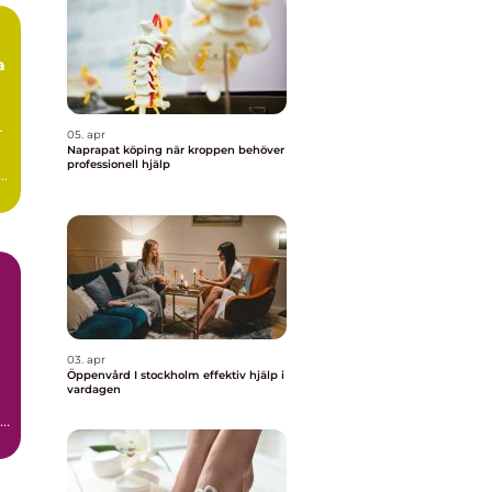
a
r
05. apr
Naprapat köping när kroppen behöver
professionell hjälp
.
03. apr
Öppenvård I stockholm effektiv hjälp i
vardagen
t