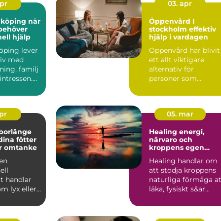
apr
03. apr
öping när
Öppenvård I
behöver
stockholm effektiv
ell hjälp
hjälp i vardagen
öping lever
Öppenvård har blivit
 liv med
ett allt viktigare
ning, familj
alternativ för
sintressen.
personer som
n fu...
behöver struktur,
stöd och behan...
apr
05. mar
 borlänge
Healing energi,
dina fötter
närvaro och
r omtanke
kroppens egen
läkningskraft
 en
Healing handlar om
ell
att stödja kroppens
t handlar
naturliga förmåga at
om lyx eller
läka, fysiskt s&ar...
nde för
..