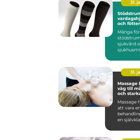
31. j
Stödstrumpor
vardagshj
och fötter
Många för
stödstru
sjukvård 
sjukhusmil
dag är de 
vanliga på.
31. j
Massage 
väg till m
och stark
Massage h
att vara en
behandling 
en självkla
många män