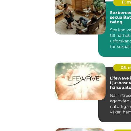
11. 
Sexberoend
sexualitet
tvång
Sex kan va
till närhet
utforskand
tar sexual
däremot öv
05. 
Lifewave i
Ljusbase
hälsopatc
När intres
egenvård 
naturliga
växer, ha
ljusbasera