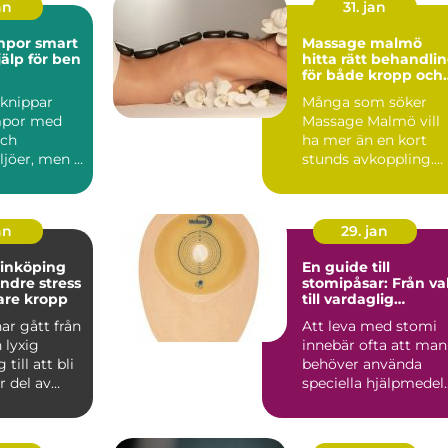
an
31. jan
 smart
Massage malmö
älp för ben
hitta rätt behandli
för både kropp och
sinne
knippar
Många som söker
mpor med
Massage Malmö vill
och
ha mer än en kort
jöer, men i
stunds avkoppling.
minst lika
De vill känna sig
..
rörligare,...
an
29. jan
linköping
En guide till
indre stress
stomipåsar: Från va
are kropp
till vardaglig
användning
ar gått från
Att leva med stomi
 lyxig
innebär ofta att man
till att bli
behöver använda
r del av
speciella hjälpmedel
niskors...
s&a...