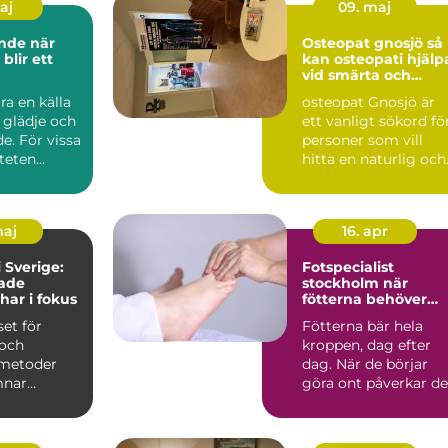
maj
09. maj
e när
Osteopat gnosjö så
 blir ett
kan osteopati hjälp
vid smärta och
stelhet
ra en källa
osteopat Gnosjö är
, glädje och
ett vanligt sökord fö
e. För vissa
personer som vill
iteten
hitta en naturlig och
erha...
manuell behandling..
maj
16. apr
 Sverige:
Fotspecialist
rade
stockholm när
har i fokus
fötterna behöver
professionell hjälp
set för
Fötterna bär hela
och
kroppen, dag efter
 metoder
dag. När de börjar
mnar
göra ont påverkar de
de h&a...
snabbt både vardag,
tr...