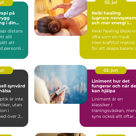
ul
02. jul
rapi på
Reiki healing
Trygg
lugnare nervsyste
ng i din
och mer energi i
vardagen
api distans
Reiki healing beskriv
tt allt
ofta som en mjuk
sätt att
men kraftfull metod
d personlig
för att skapa balans i
 st...
både kropp och si...
ul
02. jun
Liniment hur det
nell synvård
fungerar och när de
hälsa
kan hjälpa
ptik är inte
Liniment är en
tiker, utan
klassiker i
ion i
träningsväskan, men
ed över 25
syns också allt oftare
hemmabadrum och
på behandlin...