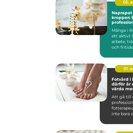
05. 
Naprapat k
kroppen 
profession
Många i K
ett aktivt
arbete, trä
och fritid
När kroppe
01. 
Fotvård i
därför är 
värda me
Att gå till
profession
fotterapeu
inte bara 
välbefinna
stunden. F.