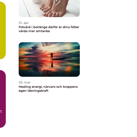
01. apr
Fotvård i borlänge därför är dina fötter
värda mer omtanke
05. mar
Healing energi, närvaro och kroppens
egen läkningskraft
t