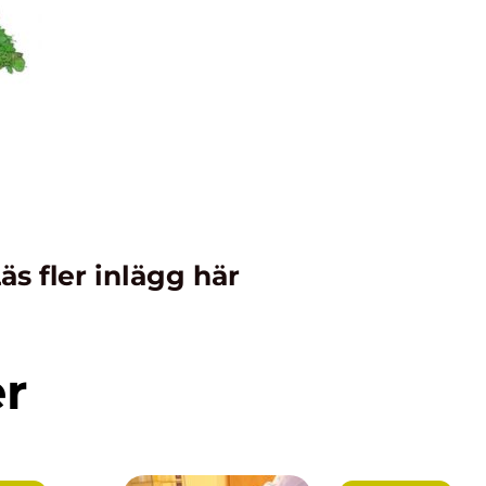
äs fler inlägg här
er