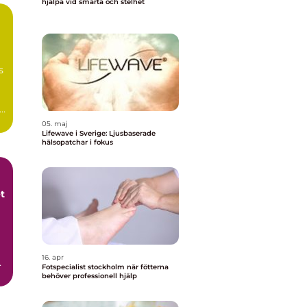
hjälpa vid smärta och stelhet
m
s
05. maj
Lifewave i Sverige: Ljusbaserade
hälsopatchar i fokus
t
16. apr
 i
Fotspecialist stockholm när fötterna
behöver professionell hjälp