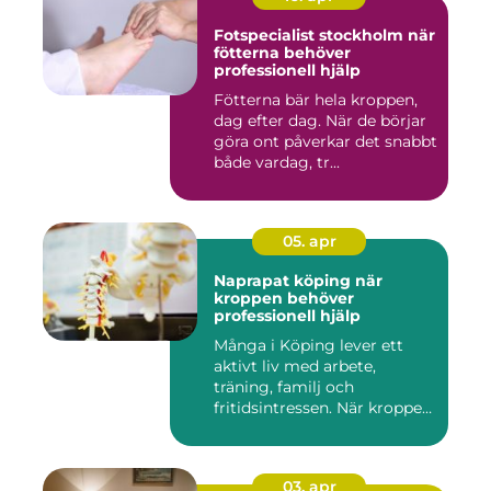
Fotspecialist stockholm när
fötterna behöver
professionell hjälp
Fötterna bär hela kroppen,
dag efter dag. När de börjar
göra ont påverkar det snabbt
både vardag, tr...
05. apr
Naprapat köping när
kroppen behöver
professionell hjälp
Många i Köping lever ett
aktivt liv med arbete,
träning, familj och
fritidsintressen. När kroppen
fu...
03. apr