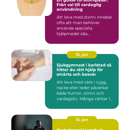
En guide till stomipåsar:
Från val till vardaglig
användning
Att leva med stomi innebär
ofta att man behöver
använda speciella
hjälpmedel s&a...
15. jan
Sjukgymnast i karlstad så
hittar du rätt hjälp för
smärta och besvär
Att leva med värk i rygg,
nacke eller leder påverkar
både humör, sömn och
vardagsliv. Många väntar l...
13. jan