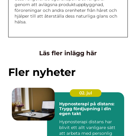
genom att avlägsna produktuppbyggnad,
föroreningar och andra orenheter från håret och
hjälper till att återställa dess naturliga glans och
hälsa.
Läs fler inlägg här
Fler nyheter
02. jul
Hypnosterapi på distans:
Trygg fördjupning i din
egen takt
Hypnosterapi distans har
blivit ett allt vanligare sätt
att arbeta med personlig