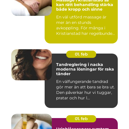
Massage i kristianstad så
kan rätt behandling stärka
både kropp och sinne
En väl utförd massage är
mer än en stunds
avkoppling. För många i
Kristianstad har regelbunden
massa...
01. feb
Tandreglering i nacka
moderna lösningar för raka
tänder
En välfungerande tandrad
gör mer än att bara se bra ut.
Den påverkar hur vi tuggar,
pratar och hur l...
01. feb