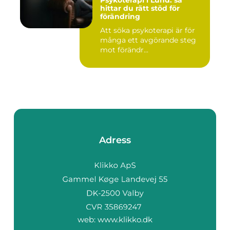
Psykoterapi i Lund: så
hittar du rätt stöd för
förändring
Att söka psykoterapi är för
många ett avgörande steg
mot förändr...
Adress
web:
www.klikko.dk