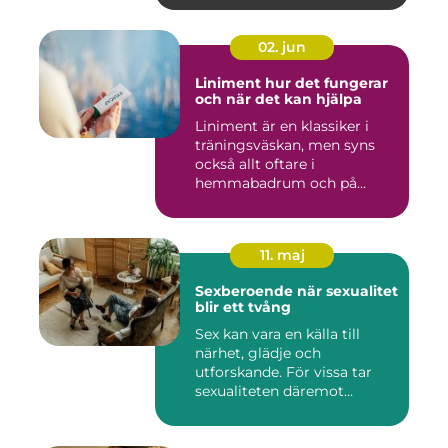
02. jun
Liniment hur det fungerar
och när det kan hjälpa
Liniment är en klassiker i
träningsväskan, men syns
också allt oftare i
hemmabadrum och på
behandlin...
11. maj
Sexberoende när sexualitet
blir ett tvång
Sex kan vara en källa till
närhet, glädje och
utforskande. För vissa tar
sexualiteten däremot
överha...