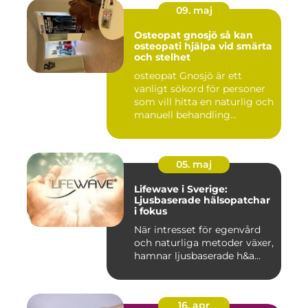
09. maj
Osteopat gnosjö så kan
osteopati hjälpa vid smärta
och stelhet
osteopat Gnosjö är ett
vanligt sökord för personer
som vill hitta en naturlig och
manuell behandling...
05. maj
Lifewave i Sverige:
Ljusbaserade hälsopatchar
i fokus
När intresset för egenvård
och naturliga metoder växer,
hamnar ljusbaserade h&a...
16. apr