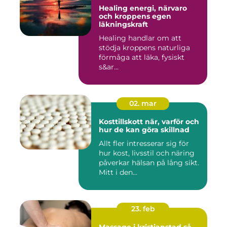
Healing energi, närvaro
och kroppens egen
läkningskraft
Healing handlar om att
stödja kroppens naturliga
förmåga att läka, fysiskt
s&ar...
02. mar
Kosttillskott när, varför och
hur de kan göra skillnad
Allt fler intresserar sig för
hur kost, livsstil och näring
påverkar hälsan på lång sikt.
Mitt i den...
23. feb