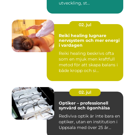
utveckling, st...
02. jul
Reiki healing lugnare
nervsystem och mer energi
i vardagen
Reiki healing beskrivs ofta
som en mjuk men kraftfull
metod för att skapa balans i
både kropp och si...
02. jul
Optiker – professionell
synvård och ögonhälsa
Rediviva optik är inte bara en
optiker, utan en institution i
Uppsala med över 25 år...