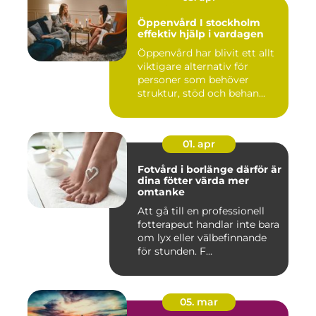
Öppenvård I stockholm
effektiv hjälp i vardagen
Öppenvård har blivit ett allt
viktigare alternativ för
personer som behöver
struktur, stöd och behan...
01. apr
Fotvård i borlänge därför är
dina fötter värda mer
omtanke
Att gå till en professionell
fotterapeut handlar inte bara
om lyx eller välbefinnande
för stunden. F...
05. mar