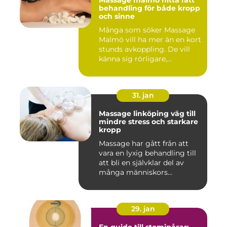
Massage malmö hitta rätt
behandling för både kropp
och sinne
Många som söker Massage
Malmö vill ha mer än en kort
stunds avkoppling. De vill
känna sig rörligare,...
31. jan
Massage linköping väg till
mindre stress och starkare
kropp
Massage har gått från att
vara en lyxig behandling till
att bli en självklar del av
många människors...
29. jan