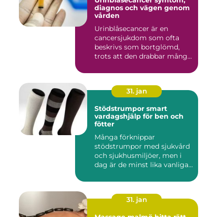
Urinblåsecancer symtom,
diagnos och vägen genom
vården
Urinblåsecancer är en
cancersjukdom som ofta
beskrivs som bortglömd,
trots att den drabbar många
män...
31. jan
Stödstrumpor smart
vardagshjälp för ben och
fötter
Många förknippar
stödstrumpor med sjukvård
och sjukhusmiljöer, men i
dag är de minst lika vanliga
på...
31. jan