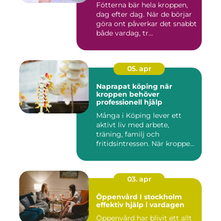
Fötterna bär hela kroppen,
dag efter dag. När de börjar
göra ont påverkar det snabbt
både vardag, tr...
05. apr
Naprapat köping när
kroppen behöver
professionell hjälp
Många i Köping lever ett
aktivt liv med arbete,
träning, familj och
fritidsintressen. När kroppen
fu...
03. apr
Öppenvård I stockholm
effektiv hjälp i vardagen
Öppenvård har blivit ett allt