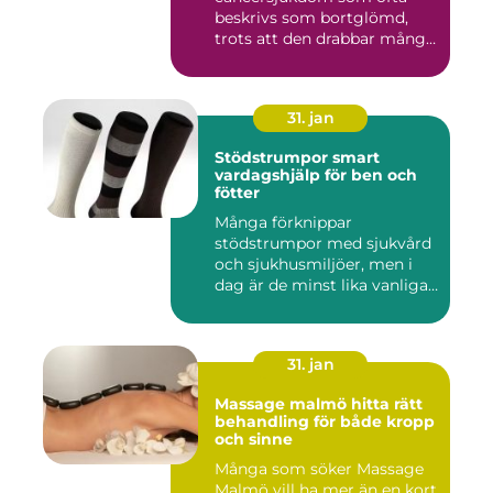
beskrivs som bortglömd,
trots att den drabbar många
män...
31. jan
Stödstrumpor smart
vardagshjälp för ben och
fötter
Många förknippar
stödstrumpor med sjukvård
och sjukhusmiljöer, men i
dag är de minst lika vanliga
på...
31. jan
Massage malmö hitta rätt
behandling för både kropp
och sinne
Många som söker Massage
Malmö vill ha mer än en kort