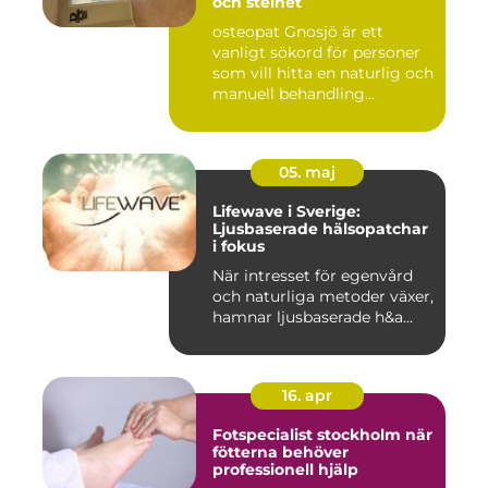
och stelhet
osteopat Gnosjö är ett
vanligt sökord för personer
som vill hitta en naturlig och
manuell behandling...
05. maj
Lifewave i Sverige:
Ljusbaserade hälsopatchar
i fokus
När intresset för egenvård
och naturliga metoder växer,
hamnar ljusbaserade h&a...
16. apr
Fotspecialist stockholm när
fötterna behöver
professionell hjälp