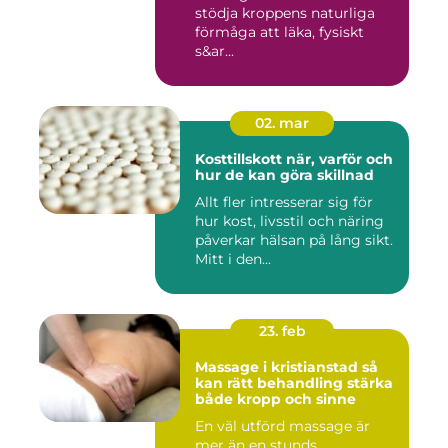
stödja kroppens naturliga
förmåga att läka, fysiskt
s&ar...
02. mar
Kosttillskott när, varför och
hur de kan göra skillnad
Allt fler intresserar sig för
hur kost, livsstil och näring
påverkar hälsan på lång sikt.
Mitt i den...
23. feb
Massage i kristianstad så
kan rätt behandling stärka
både kropp och sinne
En väl utförd massage är
mer än en stunds