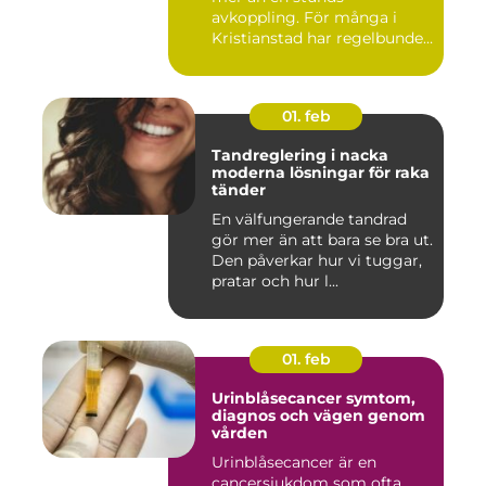
avkoppling. För många i
Kristianstad har regelbunden
massa...
01. feb
Tandreglering i nacka
moderna lösningar för raka
tänder
En välfungerande tandrad
gör mer än att bara se bra ut.
Den påverkar hur vi tuggar,
pratar och hur l...
01. feb
Urinblåsecancer symtom,
diagnos och vägen genom
vården
Urinblåsecancer är en
cancersjukdom som ofta