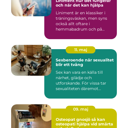
Liniment hur det fungerar
och när det kan hjälpa
Liniment är en klassiker i
träningsväskan, men syns
också allt oftare i
hemmabadrum och på
behandlin...
11. maj
Sexberoende när sexualitet
blir ett tvång
Sex kan vara en källa till
närhet, glädje och
utforskande. För vissa tar
sexualiteten däremot
överha...
09. maj
Osteopat gnosjö så kan
osteopati hjälpa vid smärta