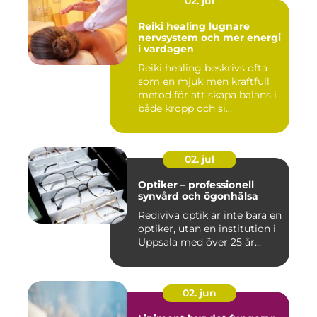
02. jul
Reiki healing lugnare
nervsystem och mer energi
i vardagen
Reiki healing beskrivs ofta
som en mjuk men kraftfull
metod för att skapa balans i
både kropp och si...
02. jul
Optiker – professionell
synvård och ögonhälsa
Rediviva optik är inte bara en
optiker, utan en institution i
Uppsala med över 25 år...
02. jun