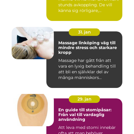
stunds avkoppling. De vill
känna sig rörligare,...
31. jan
Massage linköping väg till
mindre stress och starkare
kropp
Massage har gått från att
vara en lyxig behandling till
att bli en självklar del av
många människors...
29. jan
En guide till stomipåsar:
Från val till vardaglig
användning
Att leva med stomi innebär
ofta att man behöver