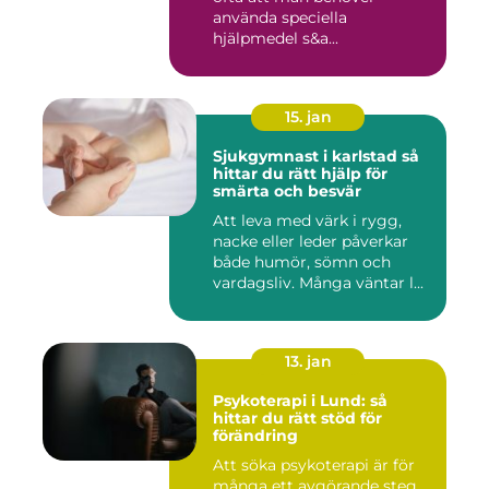
använda speciella
hjälpmedel s&a...
15. jan
Sjukgymnast i karlstad så
hittar du rätt hjälp för
smärta och besvär
Att leva med värk i rygg,
nacke eller leder påverkar
både humör, sömn och
vardagsliv. Många väntar l...
13. jan
Psykoterapi i Lund: så
hittar du rätt stöd för
förändring
Att söka psykoterapi är för
många ett avgörande steg