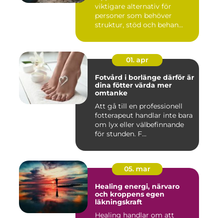
viktigare alternativ för
personer som behöver
struktur, stöd och behan...
01. apr
Fotvård i borlänge därför är
dina fötter värda mer
omtanke
Att gå till en professionell
fotterapeut handlar inte bara
om lyx eller välbefinnande
för stunden. F...
05. mar
Healing energi, närvaro
och kroppens egen
läkningskraft
Healing handlar om att