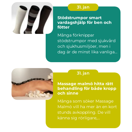
31. jan
Stödstrumpor smart
vardagshjälp för ben och
fötter
Många förknippar
stödstrumpor med sjukvård
och sjukhusmiljöer, men i
dag är de minst lika vanliga
på...
31. jan
Massage malmö hitta rätt
behandling för både kropp
och sinne
Många som söker Massage
Malmö vill ha mer än en kort
stunds avkoppling. De vill
känna sig rörligare,...