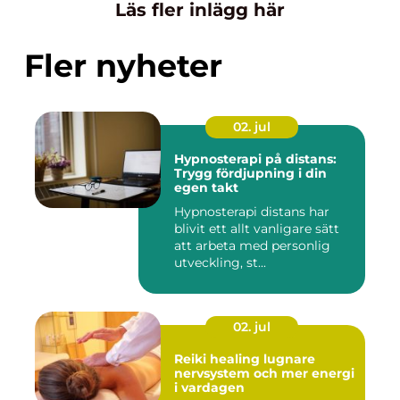
Läs fler inlägg här
Fler nyheter
02. jul
Hypnosterapi på distans:
Trygg fördjupning i din
egen takt
Hypnosterapi distans har
blivit ett allt vanligare sätt
att arbeta med personlig
utveckling, st...
02. jul
Reiki healing lugnare
nervsystem och mer energi
i vardagen