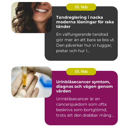
01. feb
Tandreglering i nacka
moderna lösningar för raka
tänder
En välfungerande tandrad
gör mer än att bara se bra ut.
Den påverkar hur vi tuggar,
pratar och hur l...
01. feb
Urinblåsecancer symtom,
diagnos och vägen genom
vården
Urinblåsecancer är en
cancersjukdom som ofta
beskrivs som bortglömd,
trots att den drabbar många
män...