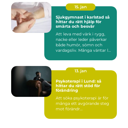
15. jan
Sjukgymnast i karlstad så
hittar du rätt hjälp för
smärta och besvär
Att leva med värk i rygg,
nacke eller leder påverkar
både humör, sömn och
vardagsliv. Många väntar l...
13. jan
Psykoterapi i Lund: så
hittar du rätt stöd för
förändring
Att söka psykoterapi är för
många ett avgörande steg
mot förändr...