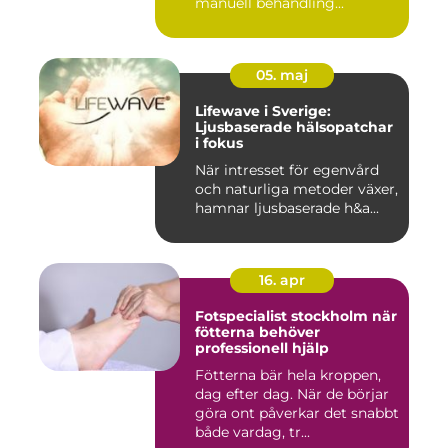
manuell behandling...
05. maj
Lifewave i Sverige:
Ljusbaserade hälsopatchar
i fokus
När intresset för egenvård
och naturliga metoder växer,
hamnar ljusbaserade h&a...
16. apr
Fotspecialist stockholm när
fötterna behöver
professionell hjälp
Fötterna bär hela kroppen,
dag efter dag. När de börjar
göra ont påverkar det snabbt
både vardag, tr...