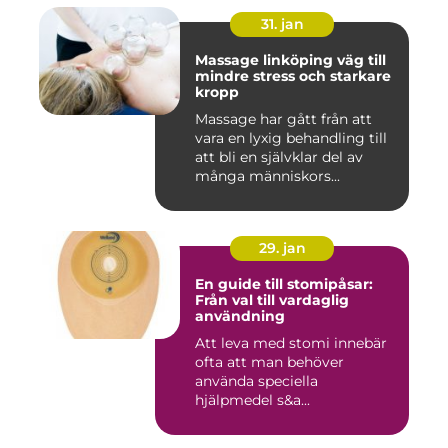
31. jan
Massage linköping väg till
mindre stress och starkare
kropp
Massage har gått från att
vara en lyxig behandling till
att bli en självklar del av
många människors...
29. jan
En guide till stomipåsar:
Från val till vardaglig
användning
Att leva med stomi innebär
ofta att man behöver
använda speciella
hjälpmedel s&a...