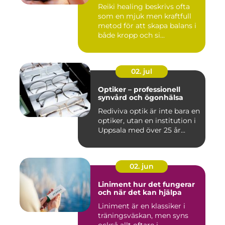
Reiki healing beskrivs ofta
som en mjuk men kraftfull
metod för att skapa balans i
både kropp och si...
02. jul
Optiker – professionell
synvård och ögonhälsa
Rediviva optik är inte bara en
optiker, utan en institution i
Uppsala med över 25 år...
02. jun
Liniment hur det fungerar
och när det kan hjälpa
Liniment är en klassiker i
träningsväskan, men syns