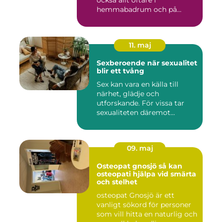
också allt oftare i
hemmabadrum och på
behandlin...
11. maj
Sexberoende när sexualitet
blir ett tvång
Sex kan vara en källa till
närhet, glädje och
utforskande. För vissa tar
sexualiteten däremot
överha...
09. maj
Osteopat gnosjö så kan
osteopati hjälpa vid smärta
och stelhet
osteopat Gnosjö är ett
vanligt sökord för personer
som vill hitta en naturlig och