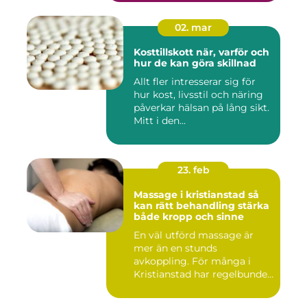
02. mar
Kosttillskott när, varför och
hur de kan göra skillnad
Allt fler intresserar sig för
hur kost, livsstil och näring
påverkar hälsan på lång sikt.
Mitt i den...
23. feb
Massage i kristianstad så
kan rätt behandling stärka
både kropp och sinne
En väl utförd massage är
mer än en stunds
avkoppling. För många i
Kristianstad har regelbunden
massa...