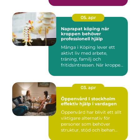
05. apr
Naprapat köping när
kroppen behöver
professionell hjälp
Många i Köping lever ett
aktivt liv med arbete,
träning, familj och
fritidsintressen. När kroppen
fu...
03. apr
Öppenvård I stockholm
effektiv hjälp i vardagen
Öppenvård har blivit ett allt
viktigare alternativ för
personer som behöver
struktur, stöd och behan...